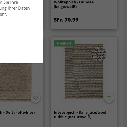
n Sie Ihre
h - Wellington (weiß)
Wollteppich - Dundee
(beige/weiß)
ung Ihrer Daten
en“.
99
SFr. 70.99
SFr. 93.99
Neuheit
h - Delta (offwhite)
Juteteppich - Bally Jute/wool
Bubble (natur/weiß)