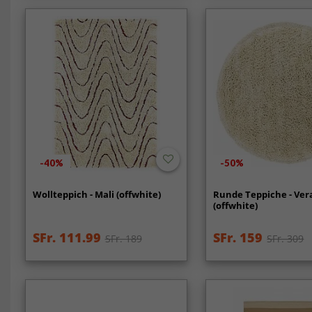
-40%
-50%
Wollteppich - Mali (offwhite)
Runde Teppiche - Ver
(offwhite)
SFr. 111.99
SFr. 159
SFr. 189
SFr. 309