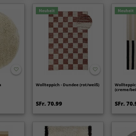
Neuheit
Neuheit
a
Wollteppich - Dundee (rot/weiß)
Wollteppic
(creme/bei
SFr. 70.99
SFr. 70.