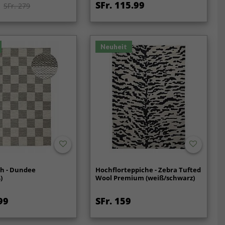
9
SFr. 115.99
SFr. 279
Neuheit
ch - Dundee
Hochflorteppiche - Zebra Tufted
)
Wool Premium (weiß/schwarz)
99
SFr. 159