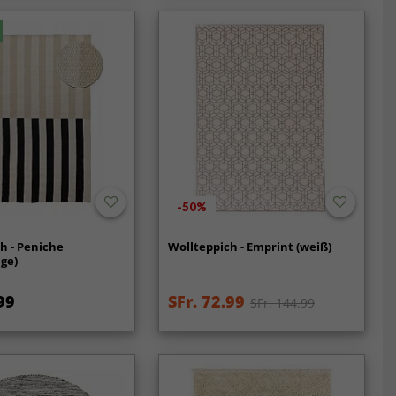
-50%
h - Peniche
Wollteppich - Emprint (weiß)
ge)
99
SFr. 72.99
SFr. 144.99