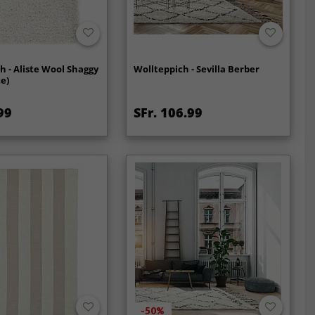
h - Aliste Wool Shaggy
Wollteppich - Sevilla Berber
e)
99
SFr. 106.99
-50%