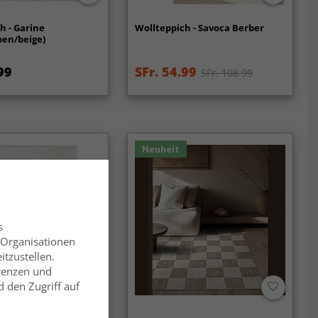
h - Garine
Wollteppich - Savoca Berber
ben/beige)
99
SFr. 54.99
SFr. 108.99
Neuheit
s
 Organisationen
itzustellen.
erenzen und
 den Zugriff auf