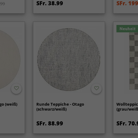
SFr. 38.99
SFr. 19
.99
Neuheit
go (weiß)
Runde Teppiche - Otago
Wollteppi
(schwarz/weiß)
(grau/weiß
SFr. 88.99
SFr. 70.