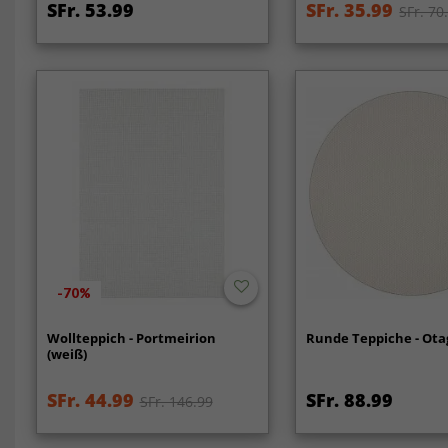
SFr. 53.99
SFr. 35.99
SFr. 70
-70%
Wollteppich - Portmeirion
Runde Teppiche - Ota
(weiß)
SFr. 44.99
SFr. 88.99
SFr. 146.99