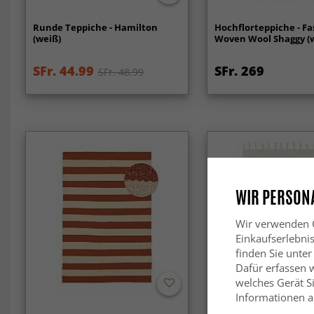
Runde Teppiche - Hamilton
Hochflorteppiche - F
(weiß)
Woven Wool Shaggy (
SFr. 44.99
SFr. 269
SFr. 48.99
WIR PERSONA
Wir verwenden C
Einkaufserlebni
finden Sie unter
Dafür erfassen 
welches Gerät Si
Informationen au