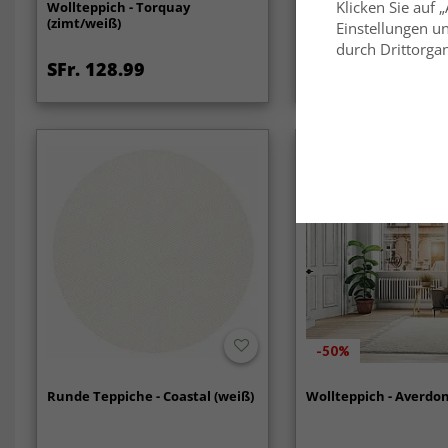
Klicken Sie auf 
Wollteppich - Torquay
Wollteppich - Malana 
(zimt/weiß)
Einstellungen un
durch Drittorgan
SFr. 128.99
SFr. 30.99
-50%
Runde Teppiche - Coastal (weiß)
Wollteppich - Averdon