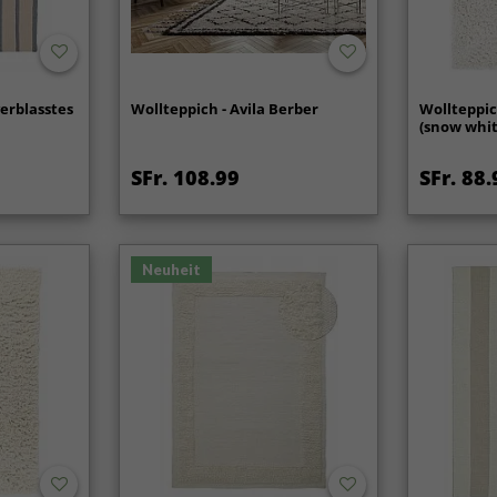
verblasstes
Wollteppich - Avila Berber
Wollteppic
(snow whit
SFr. 108.99
SFr. 88.
Neuheit