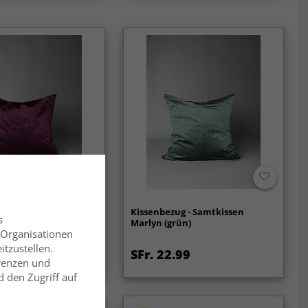
g - Samtkissen
Kissenbezug - Samtkissen
s
nkelviolett)
Marlyn (grün)
 Organisationen
itzustellen.
99
SFr. 22.99
erenzen und
 den Zugriff auf