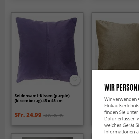
-50%
WIR PERSONA
Seidensamt-Kissen (purple)
Kissenbezug - Samtkis
Wir verwenden C
(kissenbezug) 45 x 45 cm
cm
Einkaufserlebni
finden Sie unter
SFr. 24.99
SFr. 13.99
SFr. 35.99
SFr. 26
Dafür erfassen 
welches Gerät Si
Informationen au