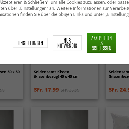
„Akzeptieren & Schließen“, um alle Cookies zuzulassen, oder passe
ten über „Einstellungen“ an. Weitere Informationen zur Verarbeit
isationen finden Sie über die obigen Links und unter „Einstellung
AKZEPTIEREN
NUR
EINSTELLUNGEN
&
NOTWENDIG
SCHLIESSEN
sen 50 x 50
Seidensamt-Kissen
Seidensamt
(kissenbezug) 45 x 45 cm
(kissenbez
SFr. 17.99
SFr. 24.
.99
SFr. 35.99