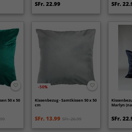
SFr. 22.99
SFr. 22.
-50%
sen 50 x 50
Kissenbezug - Samtkissen 50 x 50
Kissenbezu
cm
Marlyn (na
SFr. 13.99
SFr. 22.
.99
SFr. 26.99