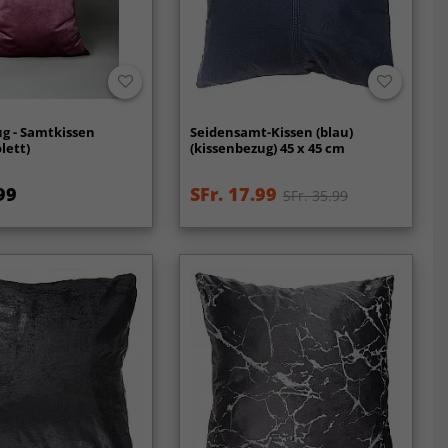
g - Samtkissen
Seidensamt-Kissen (blau)
lett)
(kissenbezug) 45 x 45 cm
99
SFr. 17.99
SFr. 35.99