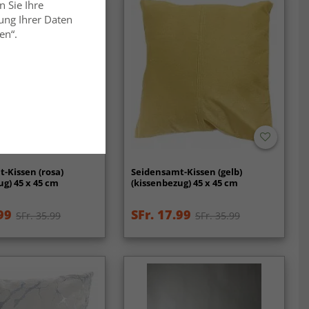
n Sie Ihre
ung Ihrer Daten
en“.
-Kissen (rosa)
Seidensamt-Kissen (gelb)
ug) 45 x 45 cm
(kissenbezug) 45 x 45 cm
99
SFr. 17.99
SFr. 35.99
SFr. 35.99