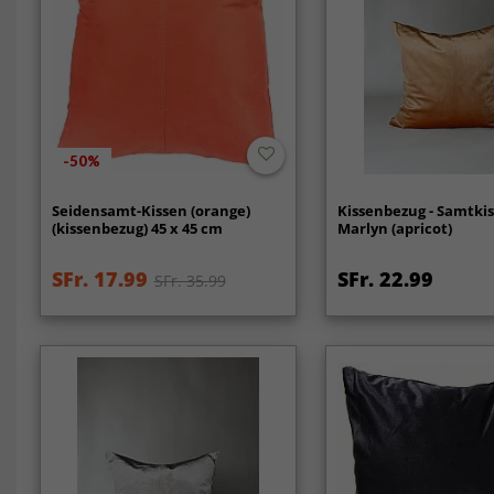
-50%
Seidensamt-Kissen (orange)
Kissenbezug - Samtki
(kissenbezug) 45 x 45 cm
Marlyn (apricot)
SFr. 17.99
SFr. 22.99
SFr. 35.99