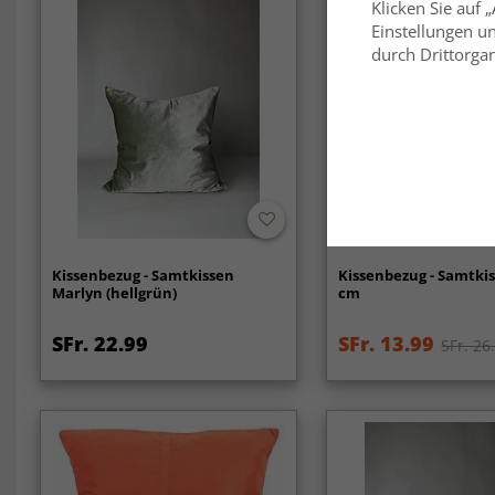
Klicken Sie auf 
Einstellungen un
durch Drittorgan
-50%
Kissenbezug - Samtkissen
Kissenbezug - Samtkis
Marlyn (hellgrün)
cm
SFr. 22.99
SFr. 13.99
SFr. 26