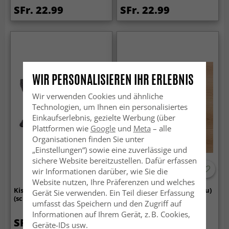
SFr. 22.99
SFr. 22.99
WIR PERSONALISIEREN IHR ERLEBNIS
Wir verwenden Cookies und ähnliche
Technologien, um Ihnen ein personalisiertes
Einkaufserlebnis, gezielte Werbung (über
Plattformen wie
Google
und
Meta
– alle
Organisationen finden Sie unter
„Einstellungen“) sowie eine zuverlässige und
sichere Website bereitzustellen. Dafür erfassen
wir Informationen darüber, wie Sie die
-30%
Website nutzen, Ihre Präferenzen und welches
Kissenbezug - Andrea
Kissenbezug - Fringed (blau)
Gerät Sie verwenden. Ein Teil dieser Erfassung
(schwarz)
umfasst das Speichern und den Zugriff auf
Informationen auf Ihrem Gerät, z. B. Cookies,
SFr. 22.99
SFr. 11.99
SFr. 22.99
Geräte-IDs usw.