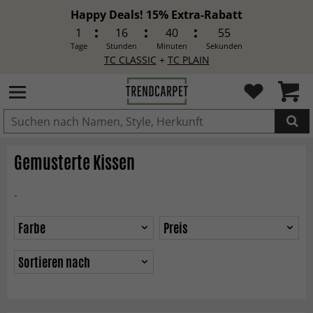
Happy Deals! 15% Extra-Rabatt
1
16
40
54
Tage
Stunden
Minuten
Sekunden
TC CLASSIC
+
TC PLAIN
IN DEN WARENKORB GELEGT.
Gemusterte Kissen
-
Farbe
Preis
Sortieren nach