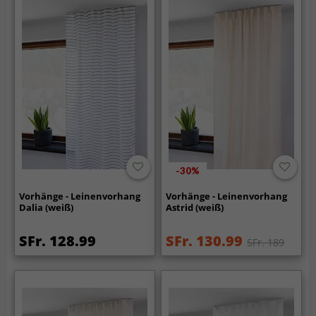
-30%
Vorhänge - Leinenvorhang
Vorhänge - Leinenvorhang
Dalia (weiß)
Astrid (weiß)
SFr. 128.99
SFr. 130.99
SFr. 189