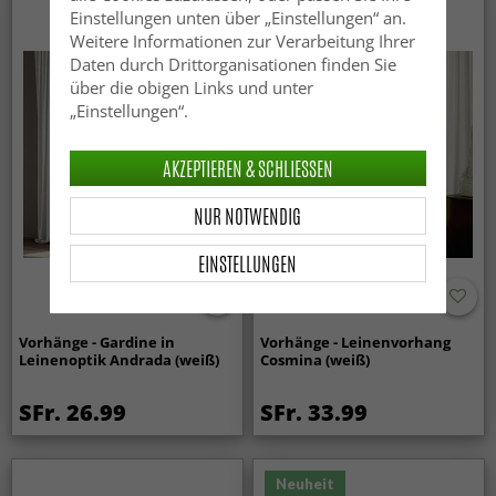
Einstellungen unten über „Einstellungen“ an.
Weitere Informationen zur Verarbeitung Ihrer
Daten durch Drittorganisationen finden Sie
über die obigen Links und unter
„Einstellungen“.
AKZEPTIEREN & SCHLIESSEN
NUR NOTWENDIG
EINSTELLUNGEN
Vorhänge - Gardine in
Vorhänge - Leinenvorhang
Leinenoptik Andrada (weiß)
Cosmina (weiß)
SFr. 26.99
SFr. 33.99
Neuheit