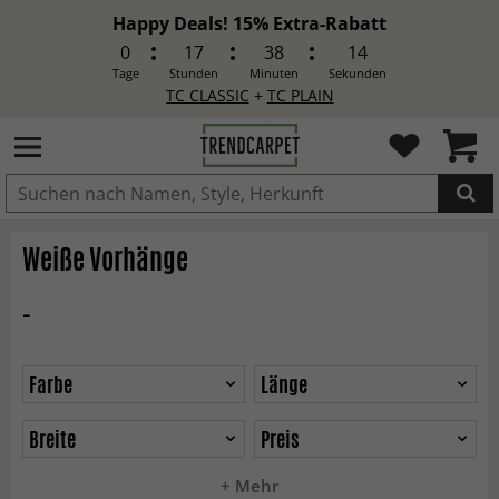
Happy Deals! 15% Extra-Rabatt
0
17
38
13
Tage
Stunden
Minuten
Sekunden
TC CLASSIC
+
TC PLAIN
IN DEN WARENKORB GELEGT.
Weiße Vorhänge
-
Farbe
Länge
Breite
Preis
+ Mehr