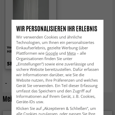
WIR PERSONALISIEREN IHR ERLEBNIS
Wir verwenden Cookies und ähnliche
Technologien, um Ihnen ein personalisiertes
Vorhänge - Spitzenvorhang
Einkaufserlebnis, gezielte Werbung (über
Hilma (cremefarben)
Plattformen wie
Google
und
Meta
– alle
Organisationen finden Sie unter
SFr. 22.99
„Einstellungen“) sowie eine zuverlässige und
sichere Website bereitzustellen. Dafür erfassen
wir Informationen darüber, wie Sie die
Website nutzen, Ihre Präferenzen und welches
-
Gerät Sie verwenden. Ein Teil dieser Erfassung
umfasst das Speichern und den Zugriff auf
Informationen auf Ihrem Gerät, z. B. Cookies,
Meist angesehene Produkte
Geräte-IDs usw.
Klicken Sie auf „Akzeptieren & Schließen“, um
alle Cookies zuzulassen, oder passen Sie Ihre