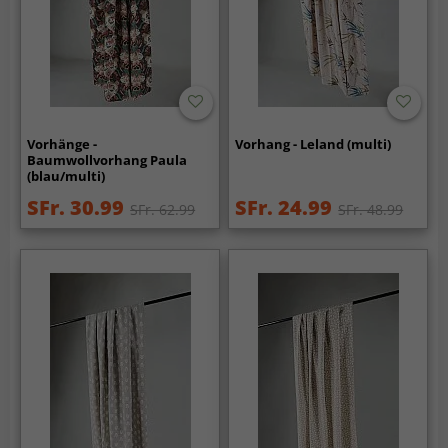
Vorhänge -
Vorhang - Leland (multi)
Baumwollvorhang Paula
(blau/multi)
SFr. 30.99
SFr. 24.99
SFr. 62.99
SFr. 48.99