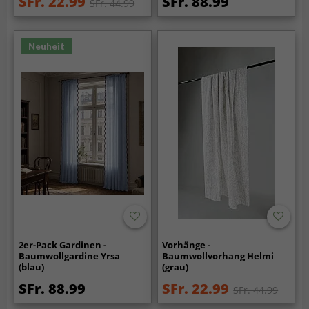
SFr. 22.99
SFr. 88.99
SFr. 44.99
Neuheit
2er-Pack Gardinen -
Vorhänge -
Baumwollgardine Yrsa
Baumwollvorhang Helmi
(blau)
(grau)
SFr. 88.99
SFr. 22.99
SFr. 44.99