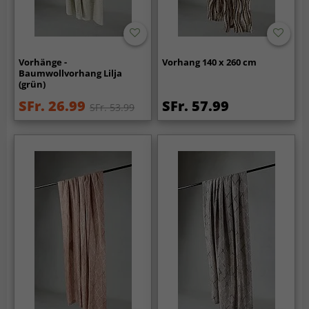
Vorhänge -
Vorhang 140 x 260 cm
Baumwollvorhang Lilja
(grün)
SFr. 26.99
SFr. 57.99
SFr. 53.99