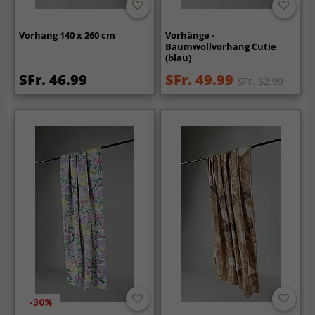
Vorhang 140 x 260 cm
Vorhänge -
Baumwollvorhang Cutie
(blau)
SFr. 46.99
SFr. 49.99
SFr. 62.99
-30%