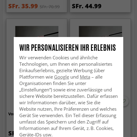
SFr. 35.99
SFr. 44.99
SFr. 70.99
WIR PERSONALISIEREN IHR ERLEBNIS
Wir verwenden Cookies und ähnliche
Technologien, um Ihnen ein personalisiertes
Einkaufserlebnis, gezielte Werbung (über
Plattformen wie
Google
und
Meta
– alle
Organisationen finden Sie unter
„Einstellungen“) sowie eine zuverlässige und
sichere Website bereitzustellen. Dafür erfassen
wir Informationen darüber, wie Sie die
Website nutzen, Ihre Präferenzen und welches
Vorhang - Pink Friends (rosa)
Vorhang 140 x 260 cm
Gerät Sie verwenden. Ein Teil dieser Erfassung
umfasst das Speichern und den Zugriff auf
Informationen auf Ihrem Gerät, z. B. Cookies,
SFr. 44.99
SFr. 57.99
Geräte-IDs usw.