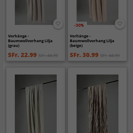
-30%
Vorhänge -
Vorhänge -
Baumwollvorhang Lilja
Baumwollvorhang Lilja
(grau)
(beige)
SFr. 22.99
SFr. 30.99
SFr. 44.99
SFr. 44.99