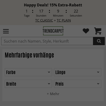
Happy Deals! 15% Extra-Rabatt
1
17
9
21
Tage
Stunden
Minuten
Sekunden
TC CLASSIC
+
TC PLAIN
IN DEN WARENKORB GELEGT.
Mehrfarbige vorhänge
Farbe
Länge
Breite
Preis
+ Mehr