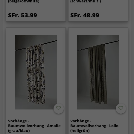
(beige/offwhite)
(schwarz/multi)
SFr. 53.99
SFr. 48.99
Vorhänge -
Vorhänge -
Baumwollvorhang - Amalie
Baumwollvorhang - Lollo
(grau/blau)
(hellgrün)