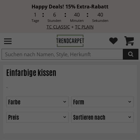
Happy Deals! 15% Extra-Rabatt
1
6
40
38
Tage
Stunden
Minuten
Sekunden
TC CLASSIC
+
TC PLAIN
IN DEN WARENKORB GELEGT.
Einfarbige kissen
-
Farbe
Form
Preis
Sortieren nach