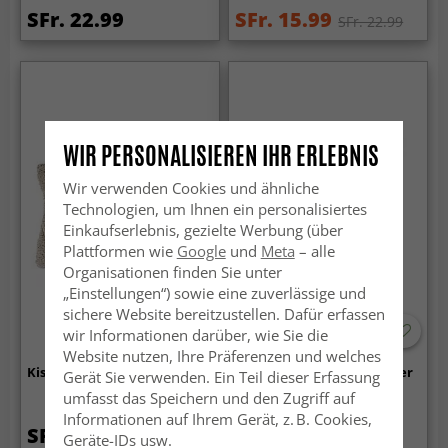
SFr. 22.99
SFr. 15.99
SFr. 22.99
WIR PERSONALISIEREN IHR ERLEBNIS
Wir verwenden Cookies und ähnliche
Technologien, um Ihnen ein personalisiertes
Einkaufserlebnis, gezielte Werbung (über
Plattformen wie
Google
und
Meta
– alle
Organisationen finden Sie unter
„Einstellungen“) sowie eine zuverlässige und
sichere Website bereitzustellen. Dafür erfassen
wir Informationen darüber, wie Sie die
Website nutzen, Ihre Präferenzen und welches
Kissenbezug - Andrea (beige)
Kissenbezug - Aranga Super
Gerät Sie verwenden. Ein Teil dieser Erfassung
Soft (grau)
umfasst das Speichern und den Zugriff auf
Informationen auf Ihrem Gerät, z. B. Cookies,
SFr. 22.99
SFr. 17.99
Geräte-IDs usw.