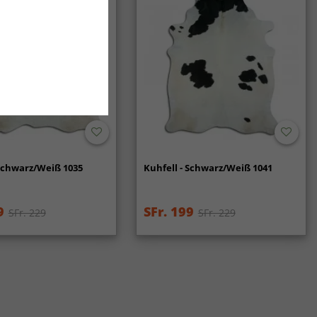
 Schwarz/Weiß 1035
Kuhfell - Schwarz/Weiß 1041
9
SFr. 199
SFr. 229
SFr. 229