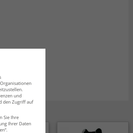
s
 Organisationen
itzustellen.
erenzen und
 den Zugriff auf
n Sie Ihre
ung Ihrer Daten
en“.