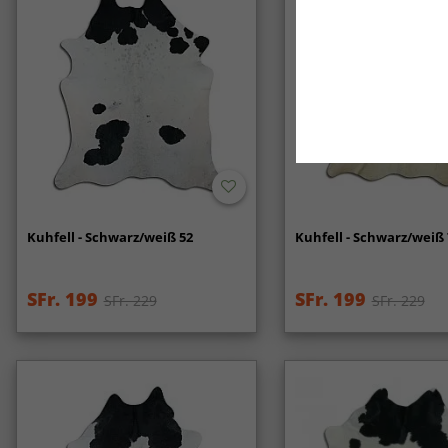
Kuhfell - Schwarz/weiß 52
Kuhfell - Schwarz/weiß 
SFr. 199
SFr. 199
SFr. 229
SFr. 229