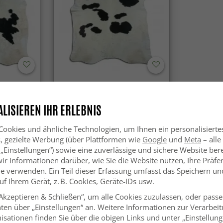
ß 1035
Kuhfell - Schwarz/Weiß 1039
LISIEREN IHR ERLEBNIS
SFr. 199
SFr. 229
ookies und ähnliche Technologien, um Ihnen ein personalisierte
s, gezielte Werbung (über Plattformen wie
Google
und
Meta
– alle
 „Einstellungen“) sowie eine zuverlässige und sichere Website bere
wir Informationen darüber, wie Sie die Website nutzen, Ihre Präf
e verwenden. Ein Teil dieser Erfassung umfasst das Speichern und
f Ihrem Gerät, z. B. Cookies, Geräte-IDs usw.
„Akzeptieren & Schließen“, um alle Cookies zuzulassen, oder passe
ten über „Einstellungen“ an. Weitere Informationen zur Verarbeit
isationen finden Sie über die obigen Links und unter „Einstellung