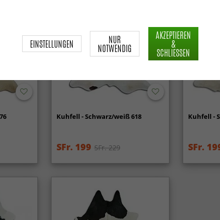
AKZEPTIEREN
NUR
EINSTELLUNGEN
&
NOTWENDIG
SCHLIESSEN
76
Kuhfell - Schwarz/weiß 618
Kuhfell -
SFr. 199
SFr. 19
SFr. 229