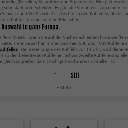
rika (Brasilien, Kolumbien und Argentinien). Hier gibt es die be
 sehr stark unterscheiden. Es gibt alle Varianten - von einem ko
Schwarz und Weiß verteilt ist, bis hin zu den Kuhfellen, die bis
au das Kuhfell, das sie auf dem Bild sehen.
e Auswahl in ganz Europa.
weißem Muster. Wenn Sie auf der Suche nach einem braunweißen od
 Seite. Trendcarpet hat immer zwischen 500 und 1000 Kuhfelle au
Kuhfellen
.
Bei Bestellung eines Kuhfells vor 14 Uhr, wird deine 
ört zu den beliebtesten Kuhfellen. Schwarzweiße Kuhfelle sind a
ie gleich zugreifen, damit nicht jemand anders schneller ist.
Stil
+ Mehr