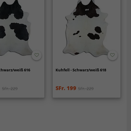
Schwarz/weiß 616
Kuhfell - Schwarz/weiß 618
9
SFr. 199
SFr. 229
SFr. 229