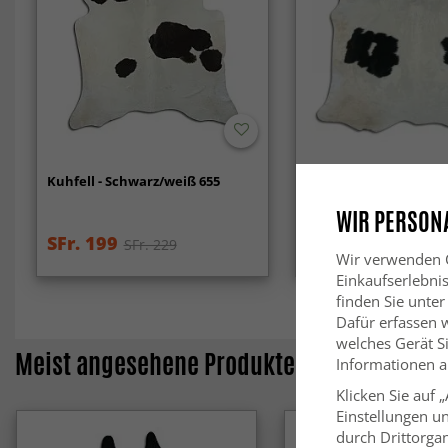
Kuhfell - Schwarz/weiß 655
Kuhfell - Schwarz/Wei
WIR PERSONA
SFr. 199
SFr. 199
SFr. 229
SFr. 229
Wir verwenden C
Einkaufserlebni
finden Sie unter
Dafür erfassen 
welches Gerät Si
Meist angesehene Produkte
Informationen au
Klicken Sie auf 
Einstellungen un
durch Drittorgan