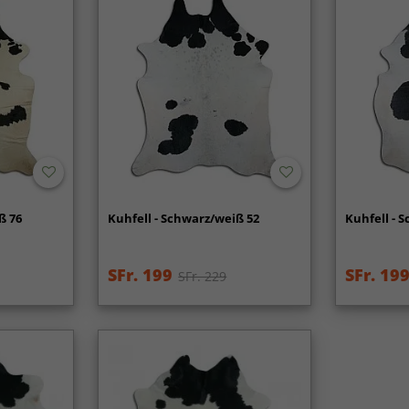
ß 76
Kuhfell - Schwarz/weiß 52
Kuhfell - 
SFr. 199
SFr. 19
SFr. 229