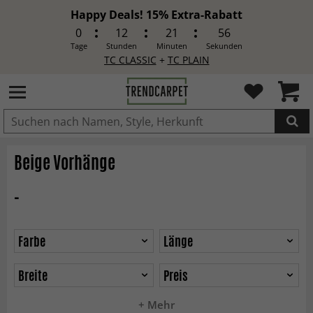
Happy Deals! 15% Extra-Rabatt
0
12
21
55
Tage
Stunden
Minuten
Sekunden
TC CLASSIC
+
TC PLAIN
IN DEN WARENKORB GELEGT.
Beige Vorhänge
-
Farbe
Länge
Breite
Preis
+ Mehr