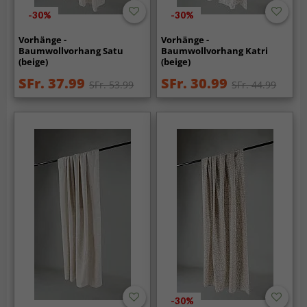
-30%
-30%
Vorhänge -
Vorhänge -
Baumwollvorhang Satu
Baumwollvorhang Katri
(beige)
(beige)
SFr. 37.99
SFr. 30.99
SFr. 53.99
SFr. 44.99
-30%