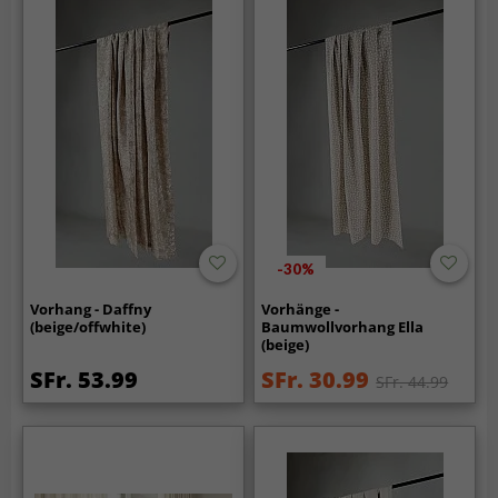
-30%
Vorhang - Daffny
Vorhänge -
(beige/offwhite)
Baumwollvorhang Ella
(beige)
SFr. 53.99
SFr. 30.99
SFr. 44.99