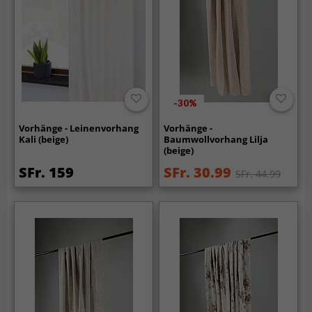
-30%
Vorhänge - Leinenvorhang
Vorhänge -
Kali (beige)
Baumwollvorhang Lilja
(beige)
SFr. 159
SFr. 30.99
SFr. 44.99