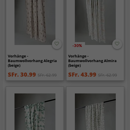
-30%
Vorhänge -
Vorhänge -
Baumwollvorhang Alegria
Baumwollvorhang Almira
(beige)
(beige)
SFr. 30.99
SFr. 43.99
SFr. 62.99
SFr. 62.99