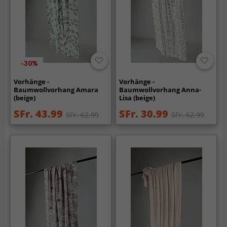
-30%
Vorhänge -
Vorhänge -
Baumwollvorhang Amara
Baumwollvorhang Anna-
(beige)
Lisa (beige)
SFr. 43.99
SFr. 30.99
SFr. 62.99
SFr. 62.99