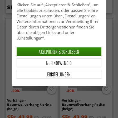
Klicken Sie auf „Akzeptieren & Schließen“, um
SFr. 48.99
SFr. 24.99
SFr. 48.99
alle Cookies zuzulassen, oder passen Sie Ihre
Einstellungen unten über „Einstellungen“ an.
Weitere Informationen zur Verarbeitung Ihrer
Daten durch Drittorganisationen finden Sie
über die obigen Links und unter
„Einstellungen“.
AKZEPTIEREN & SCHLIESSEN
NUR NOTWENDIG
EINSTELLUNGEN
-30%
-30%
Vorhänge -
Vorhänge -
Baumwollvorhang Florina
Baumwollvorhang Petite
(beige)
(beige)
SFr. 43.99
SFr. 43.99
SFr. 62.99
SFr. 62.99