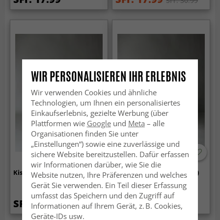
SFr. 30.99
WIR PERSONALISIEREN IHR ERLEBNIS
Wir verwenden Cookies und ähnliche
Technologien, um Ihnen ein personalisiertes
Einkaufserlebnis, gezielte Werbung (über
Plattformen wie
Google
und
Meta
– alle
Organisationen finden Sie unter
„Einstellungen“) sowie eine zuverlässige und
sichere Website bereitzustellen. Dafür erfassen
wir Informationen darüber, wie Sie die
Kissenbezug x 2 - Onni (Rosa)
Kissenbezug - Petite (blau)
Website nutzen, Ihre Präferenzen und welches
Gerät Sie verwenden. Ein Teil dieser Erfassung
umfasst das Speichern und den Zugriff auf
SFr. 30.99
SFr. 17.99
Informationen auf Ihrem Gerät, z. B. Cookies,
Geräte-IDs usw.