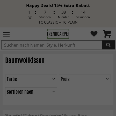
Happy Deals! 15% Extra-Rabatt
1
7
39
12
Tage
Stunden
Minuten
Sekunden
TC CLASSIC
+
TC PLAIN
IN DEN WARENKORB GELEGT.
Baumwollkissen
Farbe
Preis
Sortieren nach
Startseite
/
TC Home
/
Kissenbezüge
/
Baumwollkissen