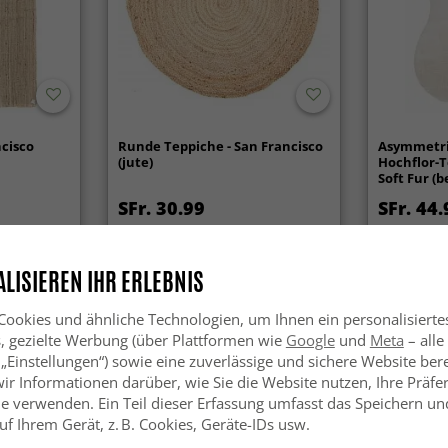
ncisco
Runde Teppiche - San Francisco
Asymmetri
(jute)
Hochflor-T
Soft Fur (b
SFr. 30.99
SFr. 44.
LISIEREN IHR ERLEBNIS
ookies und ähnliche Technologien, um Ihnen ein personalisierte
s, gezielte Werbung (über Plattformen wie
Google
und
Meta
– alle
 „Einstellungen“) sowie eine zuverlässige und sichere Website bere
wir Informationen darüber, wie Sie die Website nutzen, Ihre Präf
e verwenden. Ein Teil dieser Erfassung umfasst das Speichern und
f Ihrem Gerät, z. B. Cookies, Geräte-IDs usw.