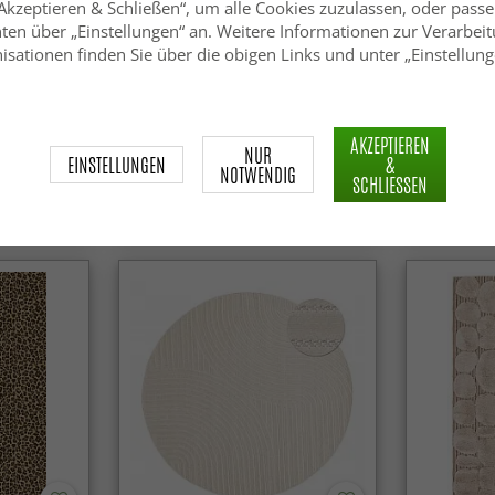
„Akzeptieren & Schließen“, um alle Cookies zuzulassen, oder passe
ten über „Einstellungen“ an. Weitere Informationen zur Verarbeit
isationen finden Sie über die obigen Links und unter „Einstellung
n (natur)
Hochflorteppiche - Aranga
Hochflorte
AKZEPTIEREN
Super Soft Fur (grau)
Soft (taupe
NUR
EINSTELLUNGEN
&
NOTWENDIG
SCHLIESSEN
SFr. 30.99
SFr. 35.
.99