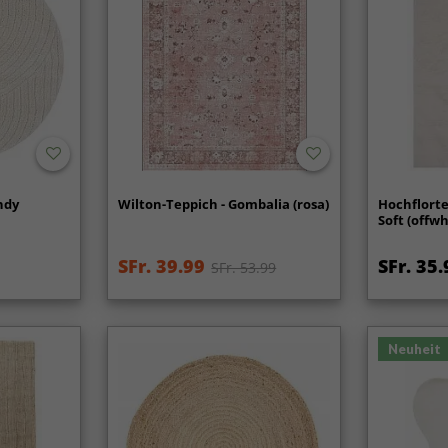
ndy
Wilton-Teppich - Gombalia (rosa)
Hochflorte
Soft (offwh
SFr. 39.99
SFr. 35.
SFr. 53.99
Neuheit