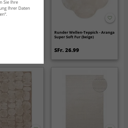
n Sie Ihre
ung Ihrer Daten
en“.
ppiche - Cloud Super
Runder Wellen-Teppich - Aranga
)
Super Soft Fur (beige)
99
SFr. 26.99