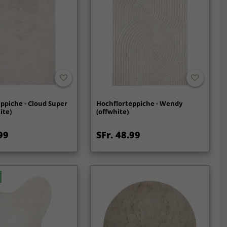
ppiche - Cloud Super
Hochflorteppiche - Wendy
ite)
(offwhite)
99
SFr. 48.99