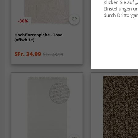
Klicken Sie auf 
Einstellungen un
durch Drittorgan
-30%
Hochflorteppiche - Tove
Wollteppich - Hamilto
(offwhite)
SFr. 34.99
SFr. 42.99
SFr. 48.99
SFr. 46