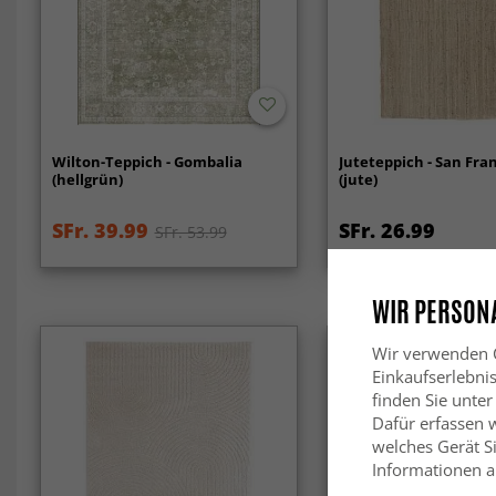
Wilton-Teppich - Gombalia
Juteteppich - San Fra
(hellgrün)
(jute)
SFr. 39.99
SFr. 26.99
SFr. 53.99
WIR PERSONA
Wir verwenden C
Einkaufserlebni
finden Sie unter
Dafür erfassen 
welches Gerät Si
Informationen au