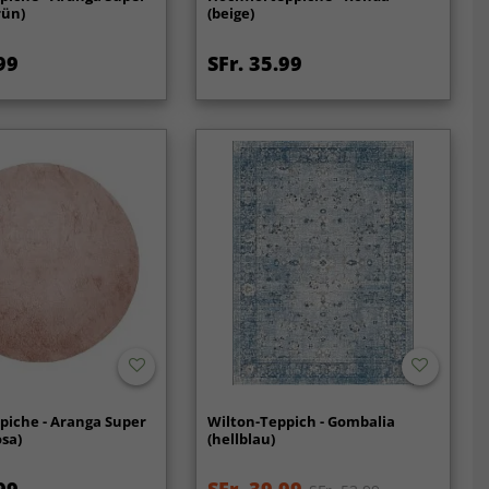
rün)
(beige)
99
SFr. 35.99
piche - Aranga Super
Wilton-Teppich - Gombalia
osa)
(hellblau)
99
SFr. 39.99