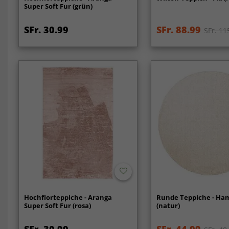
Super Soft Fur (grün)
SFr. 30.99
SFr. 88.99
SFr. 11
Hochflorteppiche - Aranga
Runde Teppiche - Ha
Super Soft Fur (rosa)
(natur)
SFr. 30.99
SFr. 44.99