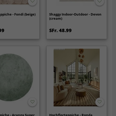
ppiche - Fondi (beige)
Shaggy Indoor-Outdoor - Devon
(cream)
99
SFr. 48.99
piche - Aranga Super
Hochflorteppiche - Ronda