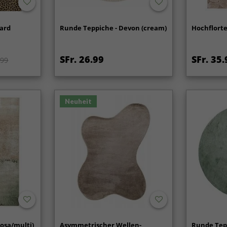
pard
Runde Teppiche - Devon (cream)
Hochflorte
SFr. 26.99
SFr. 35.
.99
Neuheit
rosa/multi)
Asymmetrischer Wellen-
Runde Tep