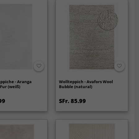
ppiche - Aranga
Wollteppich - Avafors Wool
 Fur (weiß)
Bubble (natural)
99
SFr. 85.99