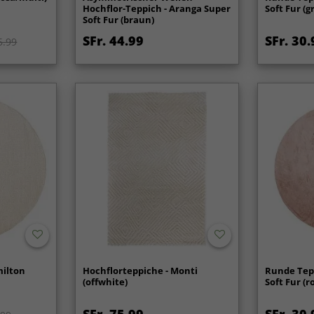
Hochflor-Teppich - Aranga Super
Soft Fur (g
Soft Fur (braun)
SFr. 44.99
SFr. 30.
5.99
milton
Hochflorteppiche - Monti
Runde Tep
(offwhite)
Soft Fur (r
SFr. 75.99
SFr. 30.