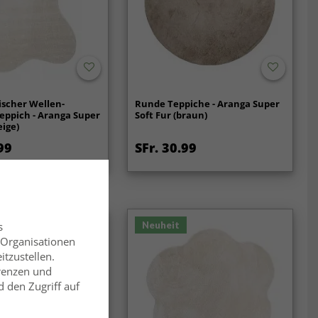
scher Wellen-
Runde Teppiche - Aranga Super
eppich - Aranga Super
Soft Fur (braun)
eige)
99
SFr. 30.99
Neuheit
s
 Organisationen
itzustellen.
erenzen und
 den Zugriff auf