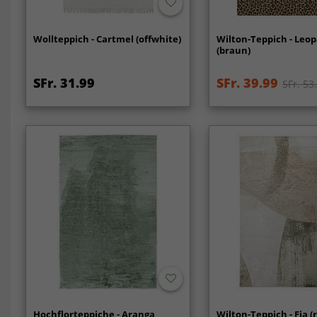
Wollteppich - Cartmel (offwhite)
Wilton-Teppich - Leo
(braun)
SFr. 31.99
SFr. 39.99
SFr. 53
Hochflorteppiche - Aranga
Wilton-Teppich - Fia (