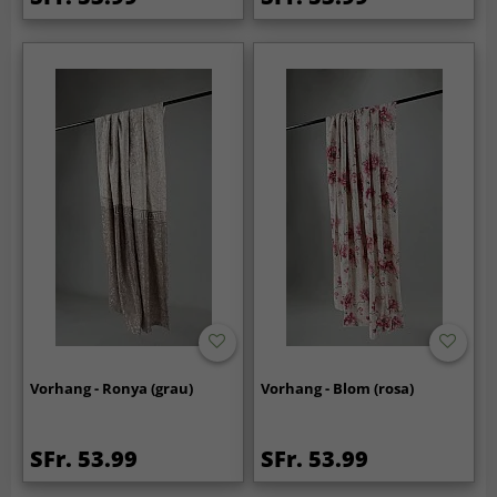
Vorhang - Ronya (grau)
Vorhang - Blom (rosa)
SFr. 53.99
SFr. 53.99