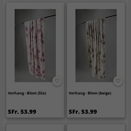
Vorhang - Blom (lila)
Vorhang - Blom (beige)
SFr. 53.99
SFr. 53.99