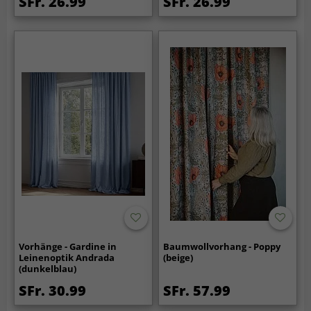
SFr. 26.99
SFr. 26.99
Vorhänge - Gardine in
Baumwollvorhang - Poppy
Leinenoptik Andrada
(beige)
(dunkelblau)
SFr. 30.99
SFr. 57.99