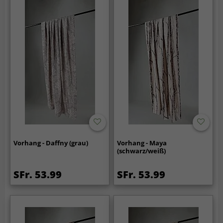
Vorhang - Daffny (grau)
Vorhang - Maya
(schwarz/weiß)
SFr. 53.99
SFr. 53.99