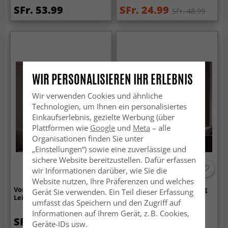
SFr. 53.99
SFr. 24.99
SFr. 48.99
WIR PERSONALISIEREN IHR ERLEBNIS
Wir verwenden Cookies und ähnliche
Technologien, um Ihnen ein personalisiertes
Einkaufserlebnis, gezielte Werbung (über
Plattformen wie
Google
und
Meta
– alle
Organisationen finden Sie unter
„Einstellungen“) sowie eine zuverlässige und
sichere Website bereitzustellen. Dafür erfassen
wir Informationen darüber, wie Sie die
Website nutzen, Ihre Präferenzen und welches
Vorhänge - Gardine in
Vorhänge - Leinenvorhang
Gerät Sie verwenden. Ein Teil dieser Erfassung
Leinenoptik Andrada (lila)
Cosmina (dunkelgrau)
umfasst das Speichern und den Zugriff auf
Informationen auf Ihrem Gerät, z. B. Cookies,
SFr. 26.99
SFr. 33.99
Geräte-IDs usw.