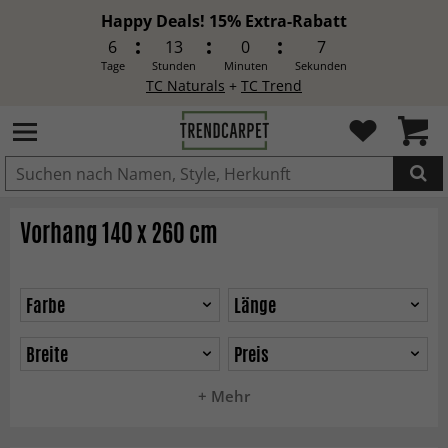
Happy Deals! 15% Extra-Rabatt
6
13
0
5
Tage
Stunden
Minuten
Sekunden
TC Naturals
+
TC Trend
IN DEN WARENKORB GELEGT.
Vorhang 140 x 260 cm
Farbe
Länge
Breite
Preis
+ Mehr