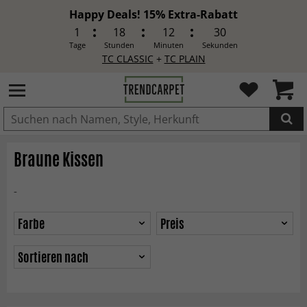
Happy Deals! 15% Extra-Rabatt
1
18
12
29
Tage
Stunden
Minuten
Sekunden
TC CLASSIC
+
TC PLAIN
IN DEN WARENKORB GELEGT.
Braune Kissen
-
Farbe
Preis
Sortieren nach