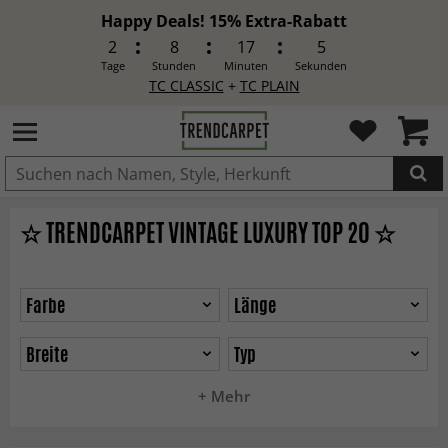
Happy Deals! 15% Extra-Rabatt
2
8
17
3
Tage
Stunden
Minuten
Sekunden
TC CLASSIC
+
TC PLAIN
IN DEN WARENKORB GELEGT.
☆ TRENDCARPET VINTAGE LUXURY TOP 20 ☆
Farbe
Länge
Breite
Typ
+ Mehr