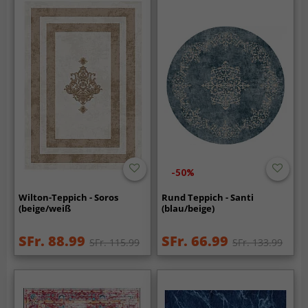
-50%
Wilton-Teppich - Soros
Rund Teppich - Santi
(beige/weiß
(blau/beige)
SFr. 88.99
SFr. 66.99
SFr. 115.99
SFr. 133.99