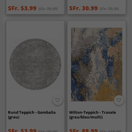
SFr. 53.99
SFr. 30.99
SFr. 75.99
SFr. 75.99
Rund Teppich - Gombalia
Wilton-Teppich - Travale
(grau)
(grau/blau/multi)
SFr. 53.99
SFr. 88.99
SFr. 75.99
SFr. 115.99