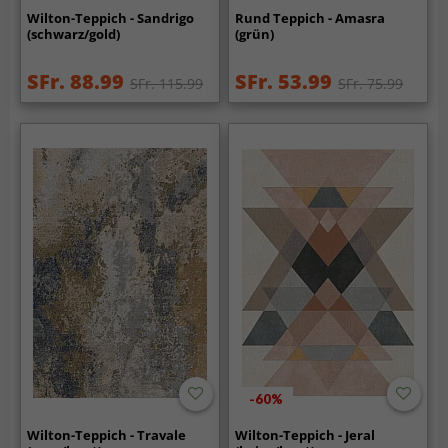
Wilton-Teppich - Sandrigo
Rund Teppich - Amasra
(schwarz/gold)
(grün)
SFr. 88.99
SFr. 53.99
SFr. 115.99
SFr. 75.99
-60%
Wilton-Teppich - Travale
Wilton-Teppich - Jeral