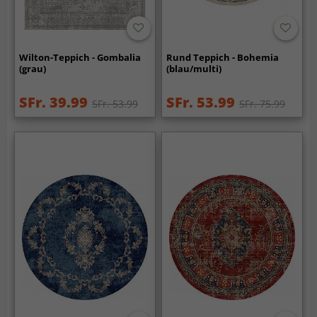
Wilton-Teppich - Gombalia
Rund Teppich - Bohemia
(grau)
(blau/multi)
SFr. 39.99
SFr. 53.99
SFr. 53.99
SFr. 75.99