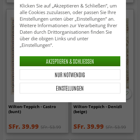
Klicken Sie auf „Akzeptieren & Schließen“, um
alle Cookies zuzulassen, oder passen Sie Ihre
Einstellungen unten über „Einstellungen“ an.
Weitere Informationen zur Verarbeitung Ihrer
Daten durch Drittorganisationen finden Sie
über die obigen Links und unter
„Einstellungen“.
AKZEPTIEREN & SCHLIESSEN
NUR NOTWENDIG
EINSTELLUNGEN
Wilton-Teppich - Castro
Wilton-Teppich - Denizli
(bunt)
(beige)
SFr. 39.99
SFr. 39.99
SFr. 53.99
SFr. 53.99