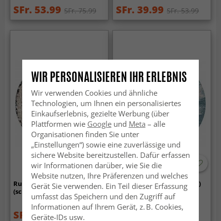
SFr. 53.99
SFr. 39.99
SFr. 75.99
SFr. 53.99
WIR PERSONALISIEREN IHR ERLEBNIS
Wir verwenden Cookies und ähnliche
Technologien, um Ihnen ein personalisiertes
Einkaufserlebnis, gezielte Werbung (über
Plattformen wie
Google
und
Meta
– alle
Organisationen finden Sie unter
„Einstellungen“) sowie eine zuverlässige und
sichere Website bereitzustellen. Dafür erfassen
wir Informationen darüber, wie Sie die
Website nutzen, Ihre Präferenzen und welches
Rund Teppich - Douz
Rund Teppich - Zarzi (blau)
Gerät Sie verwenden. Ein Teil dieser Erfassung
(schwarz/multi)
umfasst das Speichern und den Zugriff auf
Informationen auf Ihrem Gerät, z. B. Cookies,
SFr. 53.99
SFr. 53.99
SFr. 75.99
SFr. 75.99
Geräte-IDs usw.