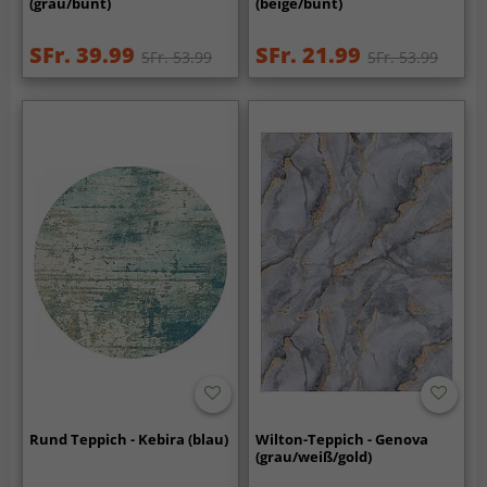
(grau/bunt)
(beige/bunt)
SFr. 39.99
SFr. 21.99
SFr. 53.99
SFr. 53.99
Rund Teppich - Kebira (blau)
Wilton-Teppich - Genova
(grau/weiß/gold)