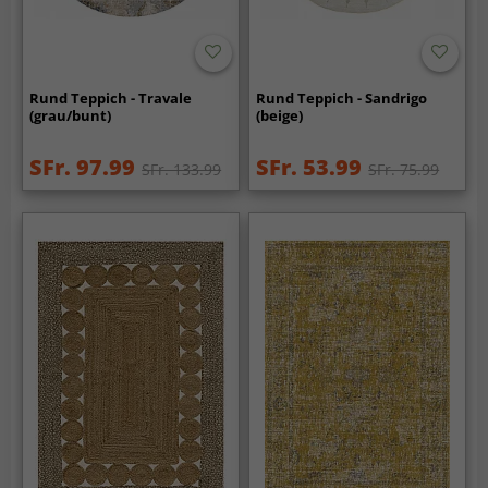
Rund Teppich - Travale
Rund Teppich - Sandrigo
(grau/bunt)
(beige)
SFr. 97.99
SFr. 53.99
SFr. 133.99
SFr. 75.99