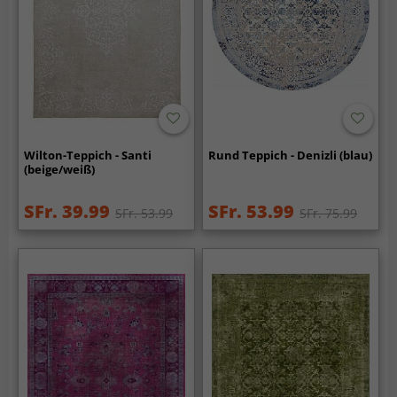
Wilton-Teppich - Santi
Rund Teppich - Denizli (blau)
(beige/weiß)
SFr. 39.99
SFr. 53.99
SFr. 53.99
SFr. 75.99