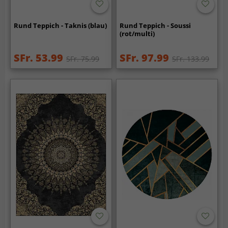
Rund Teppich - Taknis (blau)
Rund Teppich - Soussi
(rot/multi)
SFr. 53.99
SFr. 97.99
SFr. 75.99
SFr. 133.99