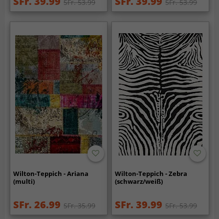
SFr. 39.99
SFr. 39.99
SFr. 53.99
SFr. 53.99
Wilton-Teppich - Ariana
Wilton-Teppich - Zebra
(multi)
(schwarz/weiß)
SFr. 26.99
SFr. 39.99
SFr. 35.99
SFr. 53.99