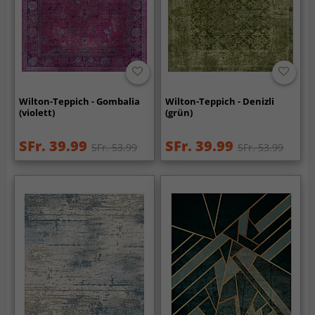
Wilton-Teppich - Gombalia
Wilton-Teppich - Denizli
(violett)
(grün)
SFr. 39.99
SFr. 39.99
SFr. 53.99
SFr. 53.99