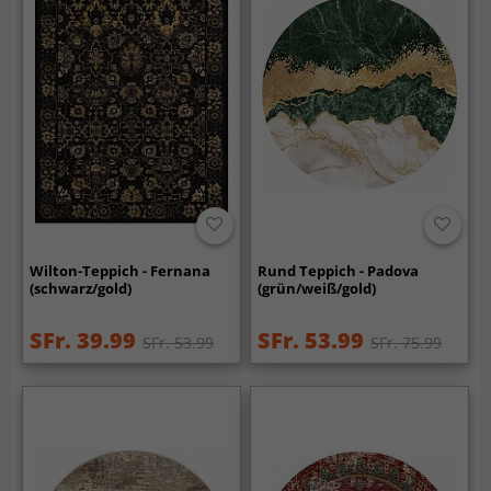
Wilton-Teppich - Fernana
Rund Teppich - Padova
(schwarz/gold)
(grün/weiß/gold)
SFr. 39.99
SFr. 53.99
SFr. 53.99
SFr. 75.99