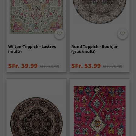
Wilton-Teppich - Lastres
Rund Teppich - Bouhjar
(multi)
(grau/multi)
SFr. 39.99
SFr. 53.99
SFr. 53.99
SFr. 75.99