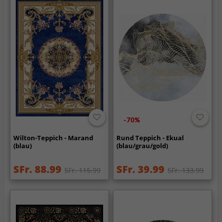
-70%
Wilton-Teppich - Marand
Rund Teppich - Ekual
(blau)
(blau/grau/gold)
SFr. 88.99
SFr. 39.99
SFr. 115.99
SFr. 133.99