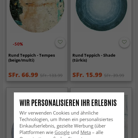
-50%
Rund Teppich - Tempes
Rund Teppich - Shade
(beige/multi)
(türkis)
SFr. 66.99
SFr. 15.99
SFr. 133.99
SFr. 39.99
WIR PERSONALISIEREN IHR ERLEBNIS
Wir verwenden Cookies und ähnliche
Technologien, um Ihnen ein personalisiertes
Einkaufserlebnis, gezielte Werbung (über
Plattformen wie
Google
und
Meta
– alle