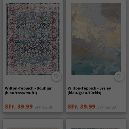
Wilton-Teppich - Bouhjar
Wilton-Teppich - Lesley
(blau/rosa/multi)
(blau/grau/türkis)
SFr. 39.99
SFr. 39.99
SFr. 53.99
SFr. 53.99