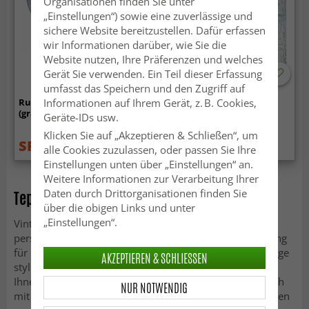
Organisationen finden Sie unter
„Einstellungen“) sowie eine zuverlässige und
sichere Website bereitzustellen. Dafür erfassen
wir Informationen darüber, wie Sie die
Website nutzen, Ihre Präferenzen und welches
Gerät Sie verwenden. Ein Teil dieser Erfassung
-50%
umfasst das Speichern und den Zugriff auf
Rund Teppich - Feres
Wilton-Teppich - Andali
Informationen auf Ihrem Gerät, z. B. Cookies,
(grau/beige/bunt)
(grau/rot/multi)
Geräte-IDs usw.
Klicken Sie auf „Akzeptieren & Schließen“, um
SFr. 66.99
SFr. 84.99
SFr. 133.99
SFr. 169
alle Cookies zuzulassen, oder passen Sie Ihre
Einstellungen unten über „Einstellungen“ an.
Weitere Informationen zur Verarbeitung Ihrer
Daten durch Drittorganisationen finden Sie
Teppich Türkis Vintage: Lebensstil-Prinzip
über die obigen Links und unter
„Einstellungen“.
Vintage-Teppiche mit orientalischen Mustern wie dem
persischen Boteh-Muster sind eine optische Bereicherung
für Ihr Zuhause. Ob Sie Ihre Wohnung komplett in Vintage
AKZEPTIEREN & SCHLIESSEN
stylen oder nur einzelne Vintage-Objekte dekorieren, ist
Ihnen überlassen. Unser Teppich Türkis Vintage lässt sich
NUR NOTWENDIG
mit verschiedenen Einrichtungsstilen kombinieren. Lassen