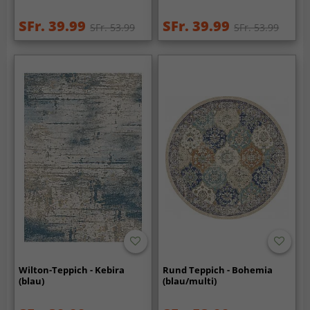
SFr. 39.99
SFr. 39.99
SFr. 53.99
SFr. 53.99
Wilton-Teppich - Kebira
Rund Teppich - Bohemia
(blau)
(blau/multi)