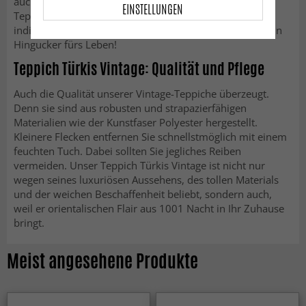
auch Sie sich Geschichten von Ihrem neuen Vintage-
EINSTELLUNGEN
Teppich erzählen und setzen Sie mit dem Teppich
individuelle Akzente. Der Vintage-Teppich in Türkis ist ein
Hingucker fürs Leben!
Teppich Türkis Vintage: Qualität und Pflege
Auch die Qualität unserer Vintage-Teppiche überzeugt.
Denn sie sind aus robusten und strapazierfähigen
Materialien wie der Kunstfaser Polyester hergestellt.
Kleinere Flecken entfernen Sie schnellstmöglich mit einem
feuchten Tuch. Dabei sollten Sie jegliches Reiben
vermeiden. Unser Teppich Türkis Vintage ist nicht nur
wegen seines luxuriösen Aussehens, des tollen Materials
und der weichen Beschaffenheit beliebt, sondern auch,
weil er orientalischen Flair aus 1001 Nacht in Ihr Zuhause
bringt.
Meist angesehene Produkte