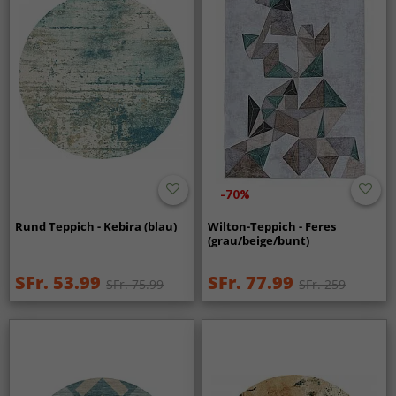
-70%
Rund Teppich - Kebira (blau)
Wilton-Teppich - Feres
(grau/beige/bunt)
SFr. 53.99
SFr. 77.99
SFr. 75.99
SFr. 259