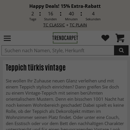
Happy Deals! 15% Extra-Rabatt
2
16
40
2
Tage
Stunden
Minuten
Sekunden
TC CLASSIC
+
TC PLAIN
IN DEN WARENKORB GELEGT.
Teppich türkis vintage
Sie wollen Ihr Zuhause neuen Glanz verleihen und mit
einem Teppich stylisch einrichten? Dann greifen Sie doch
zu einem Vintage-Teppich mit seinen berühmten
orientalischem Mustern. Denn ein bisschen 1001 Nacht hat
noch keinem Wohnbereich geschadet! Dabei spielt es keine
Rolle, ob der Teppich als Dekorobjekt mitten im
Wohnzimmer seinen Platz findet. Oder unter eine Couch,
den Esstisch oder vor dem Bett den nachhaltigen Charakter
unterstreicht und für einen hervorragenden Vintage-Look