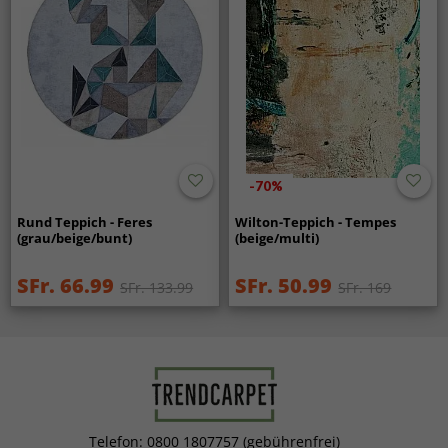
-70%
Rund Teppich - Feres
Wilton-Teppich - Tempes
(grau/beige/bunt)
(beige/multi)
SFr. 66.99
SFr. 50.99
SFr. 133.99
SFr. 169
Telefon: 0800 1807757 (gebührenfrei)