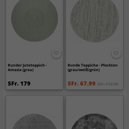
Runder Juteteppich -
Runde Teppiche - Plockton
Amasia (grau)
(grau/weiß/grün)
SFr. 179
SFr. 67.99
SFr. 112.99