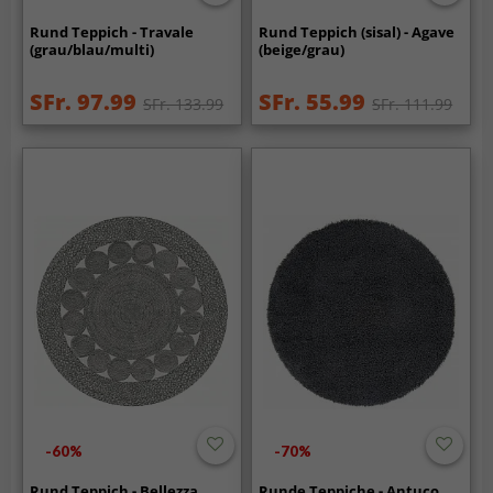
Rund Teppich - Travale
Rund Teppich (sisal) - Agave
(grau/blau/multi)
(beige/grau)
SFr. 97.99
SFr. 55.99
SFr. 133.99
SFr. 111.99
-60%
-70%
Rund Teppich - Bellezza
Runde Teppiche - Antuco