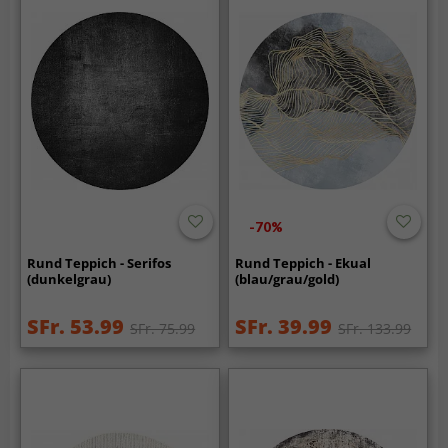
-70%
Rund Teppich - Serifos
Rund Teppich - Ekual
(dunkelgrau)
(blau/grau/gold)
SFr. 53.99
SFr. 39.99
SFr. 75.99
SFr. 133.99