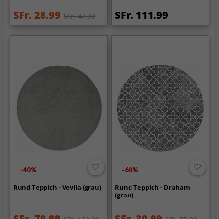
SFr. 28.99
SFr. 111.99
SFr. 47.99
-40%
-60%
Rund Teppich - Vevila (grau)
Rund Teppich - Draham
(grau)
SFr. 79.99
SFr. 30.99