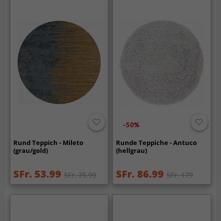
-50%
Rund Teppich - Mileto
Runde Teppiche - Antuco
(grau/gold)
(hellgrau)
SFr. 53.99
SFr. 86.99
SFr. 75.99
SFr. 179