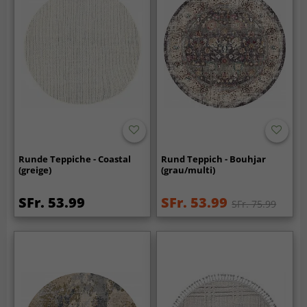
Runde Teppiche - Coastal
Rund Teppich - Bouhjar
(greige)
(grau/multi)
SFr. 53.99
SFr. 53.99
SFr. 75.99