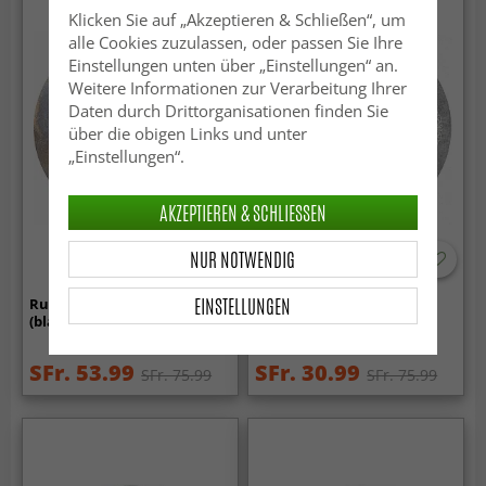
Klicken Sie auf „Akzeptieren & Schließen“, um
alle Cookies zuzulassen, oder passen Sie Ihre
Einstellungen unten über „Einstellungen“ an.
Weitere Informationen zur Verarbeitung Ihrer
Daten durch Drittorganisationen finden Sie
über die obigen Links und unter
„Einstellungen“.
AKZEPTIEREN & SCHLIESSEN
NUR NOTWENDIG
-60%
EINSTELLUNGEN
Rund Teppich - Lesley
Rund Teppich - Santi
(blau/grau/türkis)
(grau/weiß)
SFr. 53.99
SFr. 30.99
SFr. 75.99
SFr. 75.99