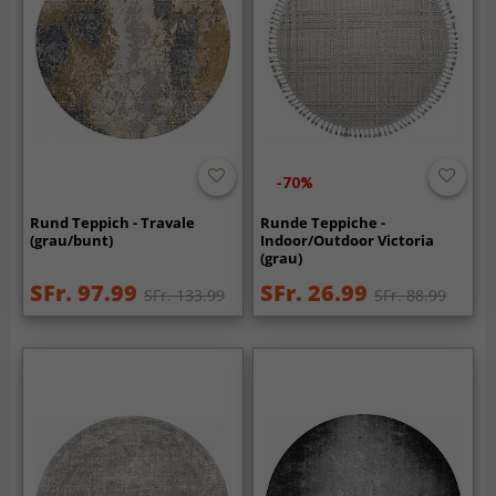
-70%
Rund Teppich - Travale
Runde Teppiche -
(grau/bunt)
Indoor/Outdoor Victoria
(grau)
SFr. 97.99
SFr. 26.99
SFr. 133.99
SFr. 88.99