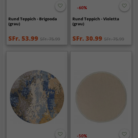
-60%
Rund Teppich - Brigooda
Rund Teppich - Violetta
(grau)
(grau)
SFr. 53.99
SFr. 30.99
SFr. 75.99
SFr. 75.99
-50%