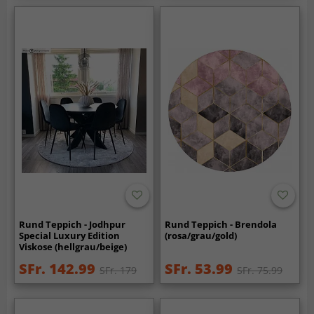
Rund Teppich - Jodhpur
Rund Teppich - Brendola
Special Luxury Edition
(rosa/grau/gold)
Viskose (hellgrau/beige)
SFr. 142.99
SFr. 53.99
SFr. 179
SFr. 75.99