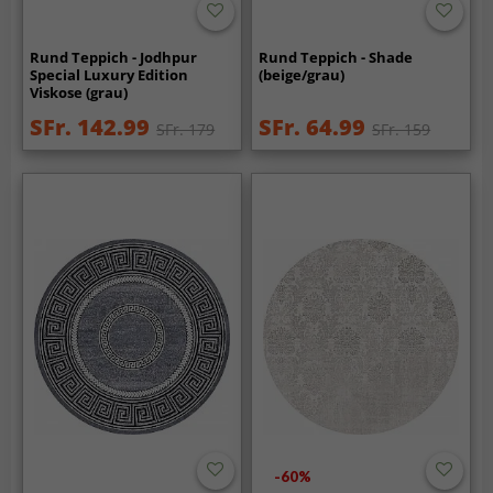
Rund Teppich - Jodhpur
Rund Teppich - Shade
Special Luxury Edition
(beige/grau)
Viskose (grau)
SFr. 142.99
SFr. 64.99
SFr. 179
SFr. 159
-60%