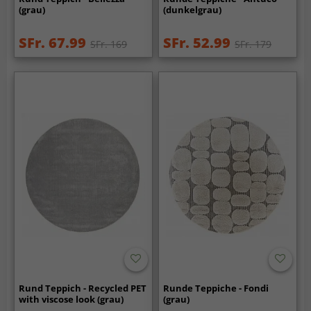
(grau)
(dunkelgrau)
SFr. 67.99
SFr. 52.99
SFr. 169
SFr. 179
Rund Teppich - Recycled PET
Runde Teppiche - Fondi
with viscose look (grau)
(grau)