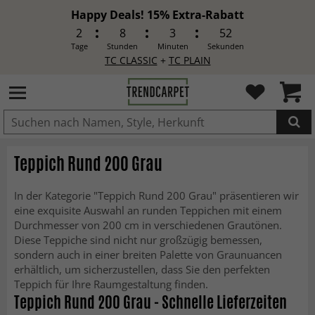
Happy Deals! 15% Extra-Rabatt
2
8
3
50
Tage
Stunden
Minuten
Sekunden
TC CLASSIC
+
TC PLAIN
IN DEN WARENKORB GELEGT.
Teppich Rund 200 Grau
In der Kategorie "Teppich Rund 200 Grau" präsentieren wir
eine exquisite Auswahl an runden Teppichen mit einem
Durchmesser von 200 cm in verschiedenen Grautönen.
Diese Teppiche sind nicht nur großzügig bemessen,
sondern auch in einer breiten Palette von Graunuancen
erhältlich, um sicherzustellen, dass Sie den perfekten
Teppich für Ihre Raumgestaltung finden.
Teppich Rund 200 Grau - Schnelle Lieferzeiten