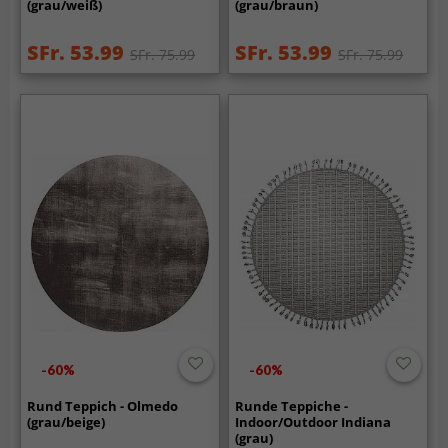
(grau/weiß)
(grau/braun)
SFr. 53.99
SFr. 53.99
SFr. 75.99
SFr. 75.99
-60%
-60%
Rund Teppich - Olmedo
Runde Teppiche -
(grau/beige)
Indoor/Outdoor Indiana
(grau)