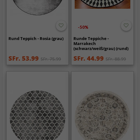
-50%
Rund Teppich - Rosia (grau)
Runde Teppiche -
Marrakech
(schwarz/weiß/grau) (rund)
SFr. 53.99
SFr. 44.99
SFr. 75.99
SFr. 88.99