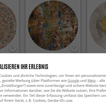
rot/multi)
Rund Teppich - Trepito
Rund Tepp
(braun/blau/multi)
(grau/beig
LISIEREN IHR ERLEBNIS
SFr. 53.99
SFr. 53.
.99
SFr. 75.99
ookies und ähnliche Technologien, um Ihnen ein personalisierte
s, gezielte Werbung (über Plattformen wie
Google
und
Meta
– alle
 „Einstellungen“) sowie eine zuverlässige und sichere Website bere
wir Informationen darüber, wie Sie die Website nutzen, Ihre Präf
e verwenden. Ein Teil dieser Erfassung umfasst das Speichern und
f Ihrem Gerät, z. B. Cookies, Geräte-IDs usw.