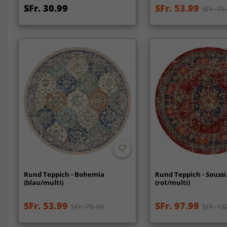
SFr. 30.99
SFr. 53.99
SFr. 75
Rund Teppich - Bohemia
Rund Teppich - Soussi
(blau/multi)
(rot/multi)
SFr. 53.99
SFr. 97.99
SFr. 75.99
SFr. 13