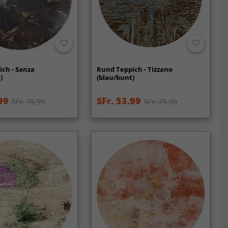
ch - Sanza
Rund Teppich - Tizzano
)
(blau/bunt)
99
SFr. 53.99
SFr. 75.99
SFr. 75.99