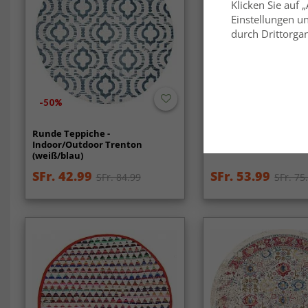
Klicken Sie auf 
Einstellungen un
durch Drittorgan
-50%
Runde Teppiche -
Rund Teppich - Ferna
Indoor/Outdoor Trenton
(blau/multi)
(weiß/blau)
SFr. 42.99
SFr. 53.99
SFr. 84.99
SFr. 75