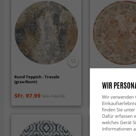
Rund Teppich - Travale
Rund Teppich - Douz (
(grau/bunt)
WIR PERSONA
SFr. 97.99
SFr. 53.99
SFr. 132.99
SFr. 75
Wir verwenden C
Einkaufserlebni
finden Sie unter
Dafür erfassen 
welches Gerät Si
Informationen au