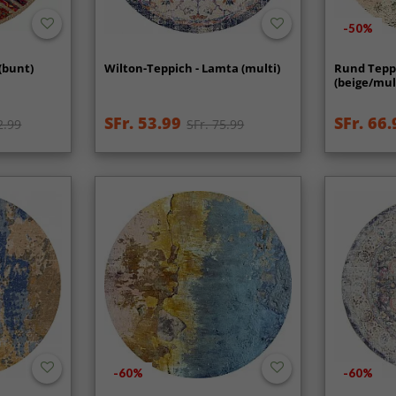
-50%
(bunt)
Wilton-Teppich - Lamta (multi)
Rund Tepp
(beige/mul
SFr. 53.99
SFr. 66.
2.99
SFr. 75.99
-60%
-60%