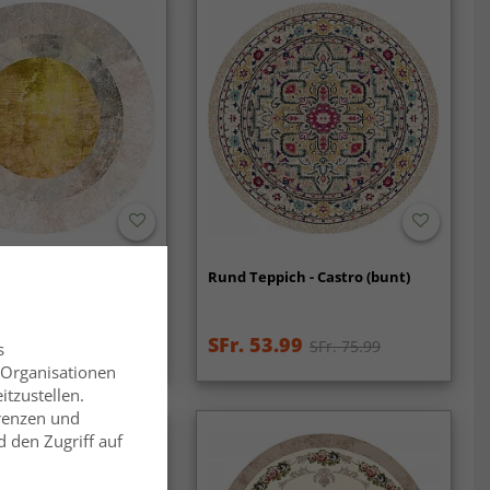
ich - Budoni
Rund Teppich - Castro (bunt)
e/gelb)
99
SFr. 53.99
SFr. 75.99
SFr. 75.99
s
 Organisationen
itzustellen.
erenzen und
 den Zugriff auf