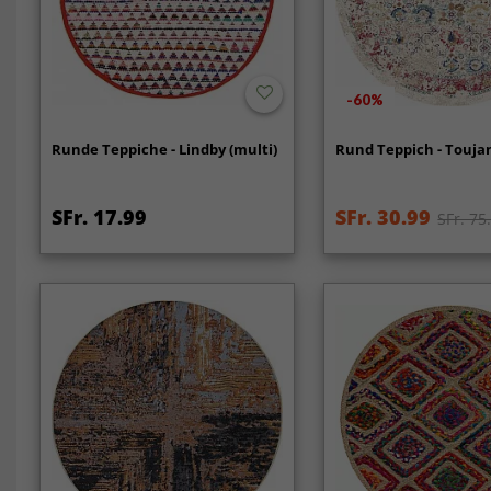
-60%
Runde Teppiche - Lindby (multi)
Rund Teppich - Toujan
SFr. 17.99
SFr. 30.99
SFr. 75