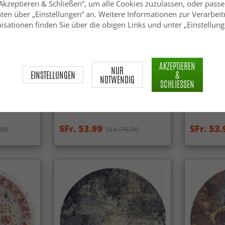
„Akzeptieren & Schließen“, um alle Cookies zuzulassen, oder passe
ten über „Einstellungen“ an. Weitere Informationen zur Verarbeit
isationen finden Sie über die obigen Links und unter „Einstellung
AKZEPTIEREN
NUR
EINSTELLUNGEN
&
NOTWENDIG
SCHLIESSEN
na
Rund Teppich - Isparta (multi)
Rund Teppi
SFr. 53.99
SFr. 53.
.99
SFr. 75.99