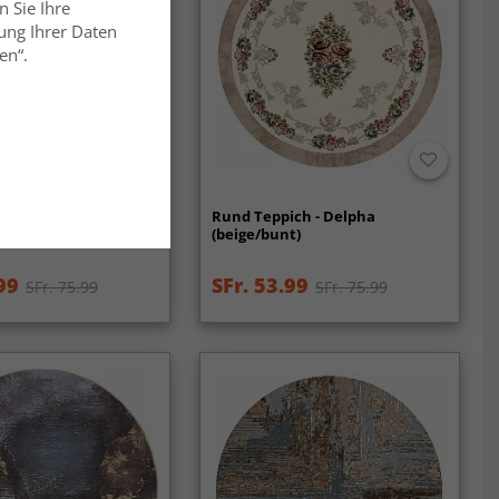
n Sie Ihre
ung Ihrer Daten
en“.
ch - Linosa (bunt)
Rund Teppich - Delpha
(beige/bunt)
99
SFr. 53.99
SFr. 75.99
SFr. 75.99