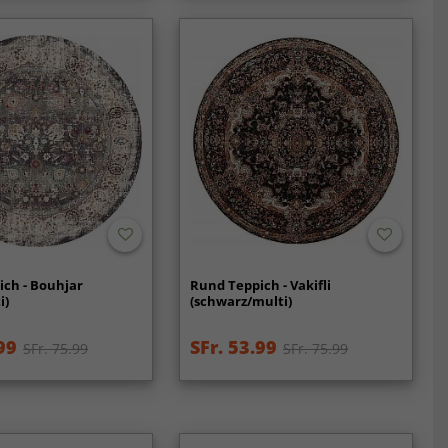
ch - Bouhjar
Rund Teppich - Vakifli
i)
(schwarz/multi)
99
SFr. 53.99
SFr. 75.99
SFr. 75.99