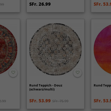
SFr. 26.99
SFr. 53.
.99
Rund Teppich - Douz
Rund Teppi
(schwarz/multi)
SFr. 53.99
SFr. 53.
2.99
SFr. 75.99