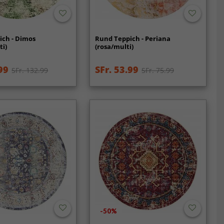
ich - Dimos
Rund Teppich - Periana
ti)
(rosa/multi)
99
SFr. 53.99
SFr. 132.99
SFr. 75.99
-50%