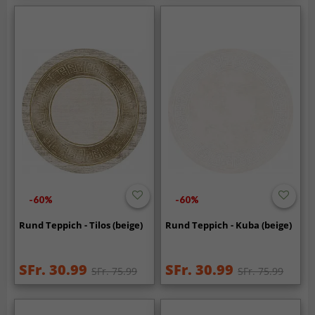
-60%
-60%
Rund Teppich - Tilos (beige)
Rund Teppich - Kuba (beige)
SFr. 30.99
SFr. 30.99
SFr. 75.99
SFr. 75.99