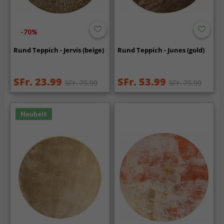
-70%
Rund Teppich - Jervis (beige)
Rund Teppich - Junes (gold)
SFr. 23.99
SFr. 53.99
SFr. 75.99
SFr. 75.99
Neuheit