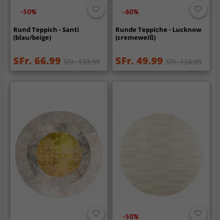
-50%
-60%
Rund Teppich - Santi
Runde Teppiche - Lucknow
(blau/beige)
(cremeweiß)
SFr. 66.99
SFr. 49.99
SFr. 133.99
SFr. 124.99
-50%