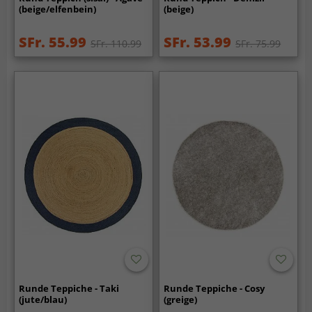
(beige/elfenbein)
(beige)
SFr. 55.99
SFr. 53.99
SFr. 110.99
SFr. 75.99
Runde Teppiche - Taki
Runde Teppiche - Cosy
(jute/blau)
(greige)