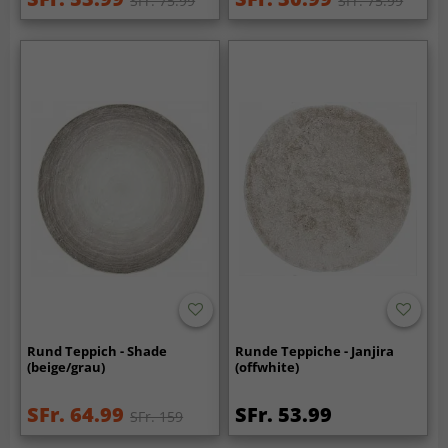
SFr. 75.99
SFr. 75.99
Rund Teppich - Shade
Runde Teppiche - Janjira
(beige/grau)
(offwhite)
SFr. 64.99
SFr. 53.99
SFr. 159