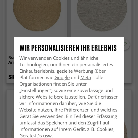
WIR PERSONALISIEREN IHR ERLEBNIS
Runder Juteteppich -
Runde Teppiche - Dhurry
Wir verwenden Cookies und ähnliche
Amasia (natur)
(beige)
Technologien, um Ihnen ein personalisiertes
Einkaufserlebnis, gezielte Werbung (über
SFr. 115.99
SFr. 46.99
Plattformen wie
Google
und
Meta
– alle
Organisationen finden Sie unter
„Einstellungen“) sowie eine zuverlässige und
sichere Website bereitzustellen. Dafür erfassen
wir Informationen darüber, wie Sie die
Website nutzen, Ihre Präferenzen und welches
Gerät Sie verwenden. Ein Teil dieser Erfassung
umfasst das Speichern und den Zugriff auf
Informationen auf Ihrem Gerät, z. B. Cookies,
Geräte-IDs usw.