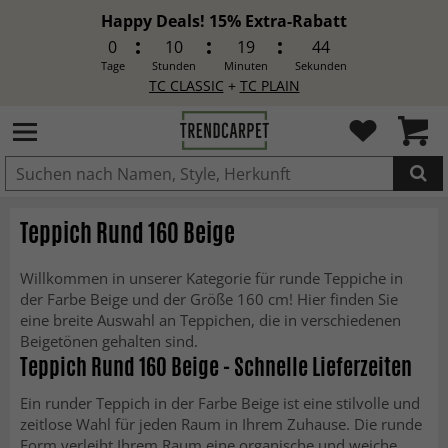
Happy Deals! 15% Extra-Rabatt
0
10
19
42
Tage
Stunden
Minuten
Sekunden
TC CLASSIC
+
TC PLAIN
IN DEN WARENKORB GELEGT.
Teppich Rund 160 Beige
Willkommen in unserer Kategorie für runde Teppiche in
der Farbe Beige und der Größe 160 cm! Hier finden Sie
eine breite Auswahl an Teppichen, die in verschiedenen
Beigetönen gehalten sind.
Teppich Rund 160 Beige - Schnelle Lieferzeiten
Ein runder Teppich in der Farbe Beige ist eine stilvolle und
zeitlose Wahl für jeden Raum in Ihrem Zuhause. Die runde
Form verleiht Ihrem Raum eine organische und weiche