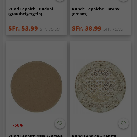
Rund Teppich - Budoni
Runde Teppiche - Bronx
(grau/beige/gelb)
(cream)
SFr. 53.99
SFr. 38.99
SFr. 75.99
SFr. 75.99
-50%
Rund Teppich (sisal) - Agave
Rund Teppich - Denizli