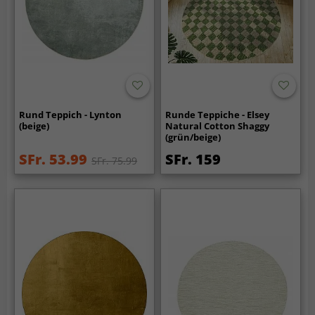
Rund Teppich - Lynton
Runde Teppiche - Elsey
(beige)
Natural Cotton Shaggy
(grün/beige)
SFr. 53.99
SFr. 159
SFr. 75.99