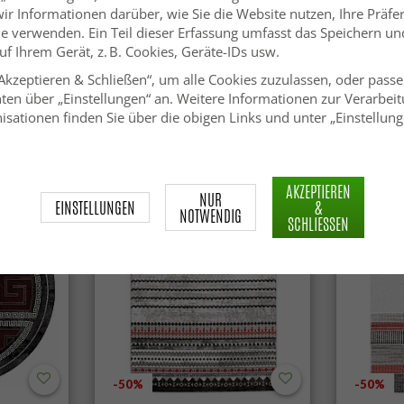
e
wir Informationen darüber, wie Sie die Website nutzen, Ihre Präf
e verwenden. Ein Teil dieser Erfassung umfasst das Speichern und
 vor dem Kamin auf einem kuscheligen Hochflor Teppich Rot Schw
f Ihrem Gerät, z. B. Cookies, Geräte-IDs usw.
ub nicht so stark auf wie auf helleren Untergründen. Sie lassen s
„Akzeptieren & Schließen“, um alle Cookies zuzulassen, oder passe
rodukten auf gute Verarbeitung und Qualität.
ten über „Einstellungen“ an. Weitere Informationen zur Verarbeit
isationen finden Sie über die obigen Links und unter „Einstellung
AKZEPTIEREN
NUR
EINSTELLUNGEN
&
NOTWENDIG
SCHLIESSEN
-50%
-50%