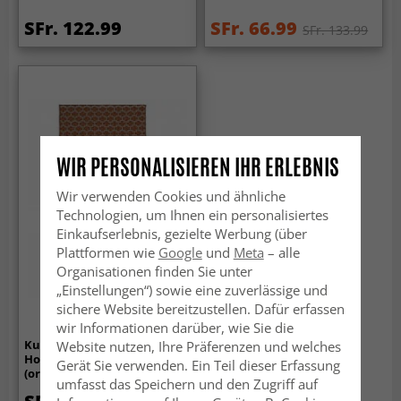
SFr. 122.99
SFr. 66.99
SFr. 133.99
WIR PERSONALISIEREN IHR ERLEBNIS
Wir verwenden Cookies und ähnliche
Technologien, um Ihnen ein personalisiertes
Einkaufserlebnis, gezielte Werbung (über
Plattformen wie
Google
und
Meta
– alle
Organisationen finden Sie unter
„Einstellungen“) sowie eine zuverlässige und
sichere Website bereitzustellen. Dafür erfassen
wir Informationen darüber, wie Sie die
Kunststoffteppiche - Der
Website nutzen, Ihre Präferenzen und welches
Horred-Teppich Lexi
Gerät Sie verwenden. Ein Teil dieser Erfassung
(orange)
umfasst das Speichern und den Zugriff auf