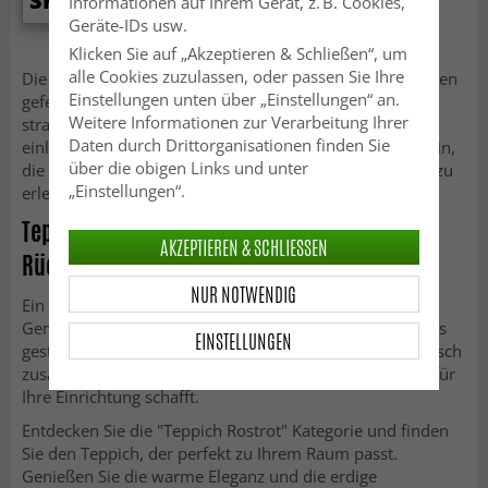
SFr. 63.99
Informationen auf Ihrem Gerät, z. B. Cookies,
Geräte-IDs usw.
Klicken Sie auf „Akzeptieren & Schließen“, um
alle Cookies zuzulassen, oder passen Sie Ihre
Die Teppiche in Rostrot sind aus hochwertigen Materialien
Einstellungen unten über „Einstellungen“ an.
gefertigt, die sowohl visuell ansprechend als auch
Weitere Informationen zur Verarbeitung Ihrer
strapazierfähig sind. Sie schaffen eine warme und
Daten durch Drittorganisationen finden Sie
einladende Grundlage für Ihre Räume und laden dazu ein,
über die obigen Links und unter
die erdigen Rottöne und die beruhigende Ausstrahlung zu
„Einstellungen“.
erleben.
Teppich Rostrot - Kostenloser Versand sowie
AKZEPTIEREN & SCHLIESSEN
Rückversand
NUR NOTWENDIG
Ein Teppich in Rostrot kann Räumen eine besondere
Gemütlichkeit und zeitlose Eleganz verleihen. Er kann als
EINSTELLUNGEN
gestalterisches Element dienen, das den Raum harmonisch
zusammenführt und gleichzeitig eine einladende Basis für
Ihre Einrichtung schafft.
Entdecken Sie die "Teppich Rostrot" Kategorie und finden
Sie den Teppich, der perfekt zu Ihrem Raum passt.
Genießen Sie die warme Eleganz und die erdige