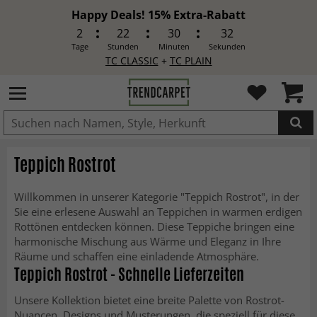
Happy Deals! 15% Extra-Rabatt
2
22
30
31
Tage
Stunden
Minuten
Sekunden
TC CLASSIC
+
TC PLAIN
IN DEN WARENKORB GELEGT.
Teppich Rostrot
Willkommen in unserer Kategorie "Teppich Rostrot", in der
Sie eine erlesene Auswahl an Teppichen in warmen erdigen
Rottönen entdecken können. Diese Teppiche bringen eine
harmonische Mischung aus Wärme und Eleganz in Ihre
Räume und schaffen eine einladende Atmosphäre.
Teppich Rostrot - Schnelle Lieferzeiten
Unsere Kollektion bietet eine breite Palette von Rostrot-
Nuancen, Designs und Musterungen, die speziell für diese