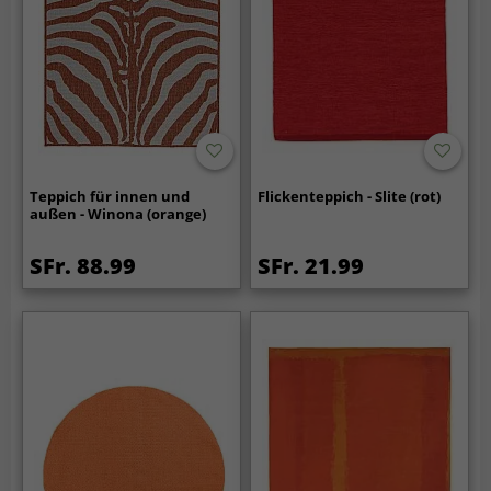
Teppich für innen und
Flickenteppich - Slite (rot)
außen - Winona (orange)
SFr. 88.99
SFr. 21.99