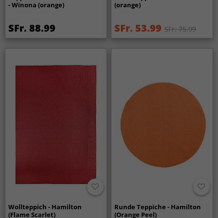
- Winona (orange)
(orange)
SFr. 88.99
SFr. 53.99
SFr. 75.99
Wollteppich - Hamilton
Runde Teppiche - Hamilton
(Flame Scarlet)
(Orange Peel)