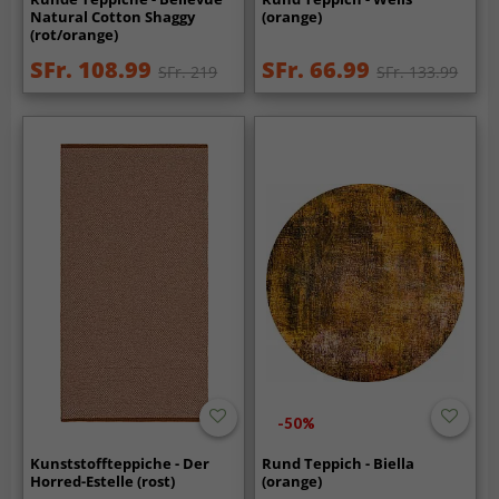
Natural Cotton Shaggy
(orange)
(rot/orange)
SFr. 108.99
SFr. 66.99
SFr. 219
SFr. 133.99
-50%
Kunststoffteppiche - Der
Rund Teppich - Biella
Horred-Estelle (rost)
(orange)