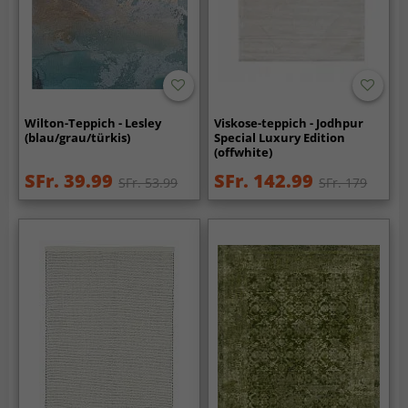
Wilton-Teppich - Lesley
Viskose-teppich - Jodhpur
(blau/grau/türkis)
Special Luxury Edition
(offwhite)
SFr. 39.99
SFr. 142.99
SFr. 53.99
SFr. 179