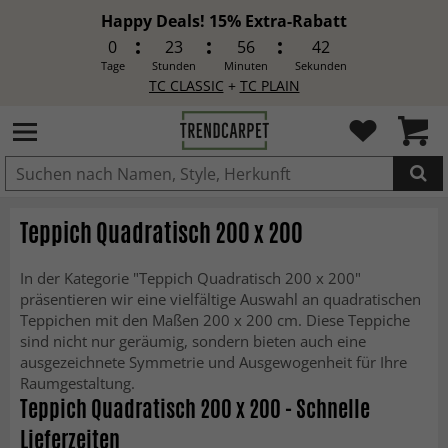
Happy Deals! 15% Extra-Rabatt
0
23
56
40
Tage
Stunden
Minuten
Sekunden
TC CLASSIC
+
TC PLAIN
IN DEN WARENKORB GELEGT.
Teppich Quadratisch 200 x 200
In der Kategorie "Teppich Quadratisch 200 x 200"
präsentieren wir eine vielfältige Auswahl an quadratischen
Teppichen mit den Maßen 200 x 200 cm. Diese Teppiche
sind nicht nur geräumig, sondern bieten auch eine
ausgezeichnete Symmetrie und Ausgewogenheit für Ihre
Raumgestaltung.
Teppich Quadratisch 200 x 200 - Schnelle
Lieferzeiten