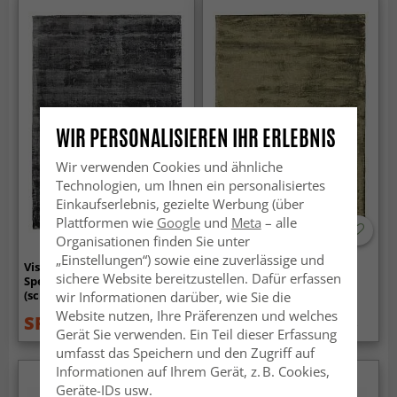
WIR PERSONALISIEREN IHR ERLEBNIS
Wir verwenden Cookies und ähnliche
Technologien, um Ihnen ein personalisiertes
Einkaufserlebnis, gezielte Werbung (über
Plattformen wie
Google
und
Meta
– alle
Organisationen finden Sie unter
„Einstellungen“) sowie eine zuverlässige und
Viskose-teppich - Jodhpur
Viskose-teppich - Jodhpur
sichere Website bereitzustellen. Dafür erfassen
Special Luxury Edition
Special Luxury Edition
(schwarz)
(olivgrün)
wir Informationen darüber, wie Sie die
Website nutzen, Ihre Präferenzen und welches
SFr. 142.99
SFr. 142.99
SFr. 179
SFr. 179
Gerät Sie verwenden. Ein Teil dieser Erfassung
umfasst das Speichern und den Zugriff auf
Informationen auf Ihrem Gerät, z. B. Cookies,
Geräte-IDs usw.