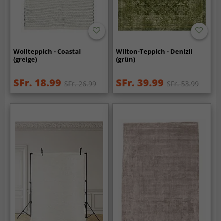
Wollteppich - Coastal
Wilton-Teppich - Denizli
(greige)
(grün)
SFr. 18.99
SFr. 39.99
SFr. 26.99
SFr. 53.99