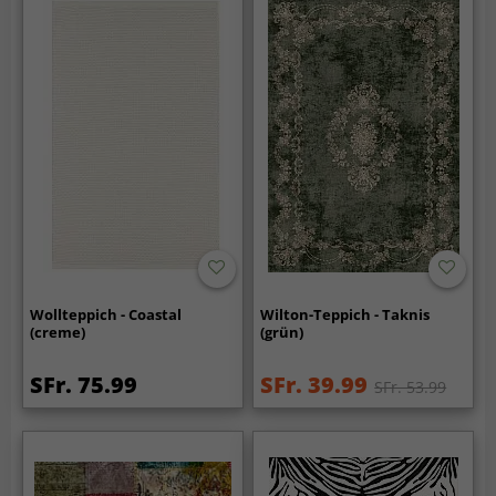
Wollteppich - Coastal
Wilton-Teppich - Taknis
(creme)
(grün)
SFr. 75.99
SFr. 39.99
SFr. 53.99