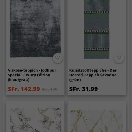
Viskose-teppich - Jodhpur
Kunststoffteppiche - Der
Special Luxury Edition
Horred-Teppich Savanne
(blau/grau)
(grün)
SFr. 142.99
SFr. 31.99
SFr. 179