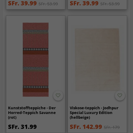
SFr. 39.99
SFr. 39.99
SFr. 53.99
SFr. 53.99
Kunststoffteppiche - Der
Viskose-teppich - Jodhpur
Horred-Teppich Savanne
Special Luxury Edition
(rot)
(hellbeige)
SFr. 31.99
SFr. 142.99
SFr. 179