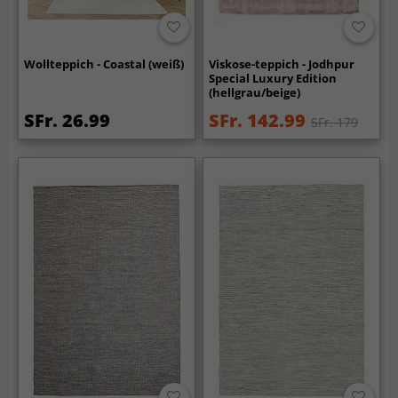
Wollteppich - Coastal (weiß)
Viskose-teppich - Jodhpur
Special Luxury Edition
(hellgrau/beige)
SFr. 26.99
SFr. 142.99
SFr. 179