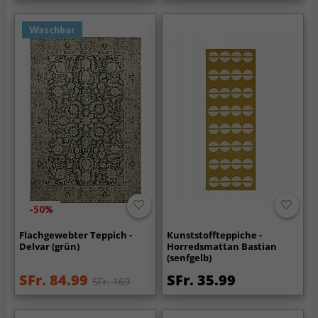
Waschbar
-50%
Flachgewebter Teppich -
Kunststoffteppiche -
Delvar (grün)
Horredsmattan Bastian
(senfgelb)
SFr. 84.99
SFr. 35.99
SFr. 169