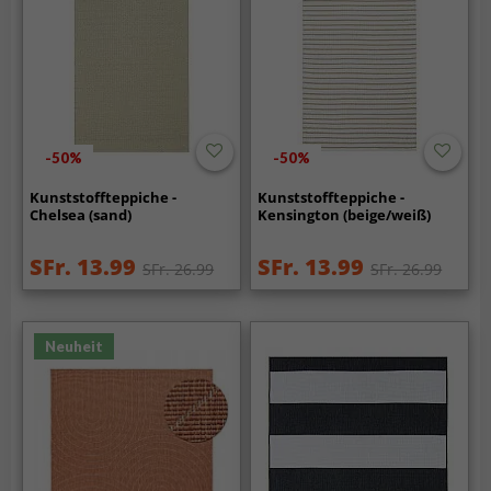
-50%
-50%
Kunststoffteppiche -
Kunststoffteppiche -
Chelsea (sand)
Kensington (beige/weiß)
SFr. 13.99
SFr. 13.99
SFr. 26.99
SFr. 26.99
Neuheit