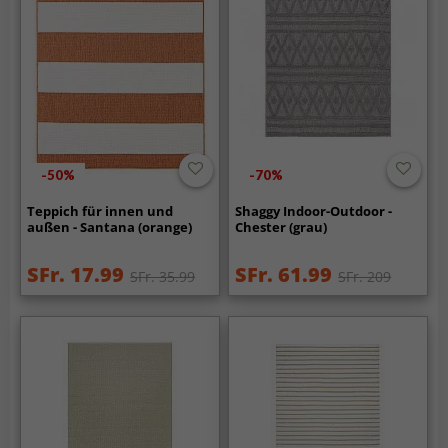
-50%
-70%
Teppich für innen und
Shaggy Indoor-Outdoor -
außen - Santana (orange)
Chester (grau)
SFr. 17.99
SFr. 61.99
SFr. 35.99
SFr. 209