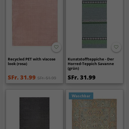
Recycled PET with viscose
Kunststoffteppiche - Der
look (rosa)
Horred-Teppich Savanne
(grün)
SFr. 31.99
SFr. 31.99
SFr. 51.99
Waschbar