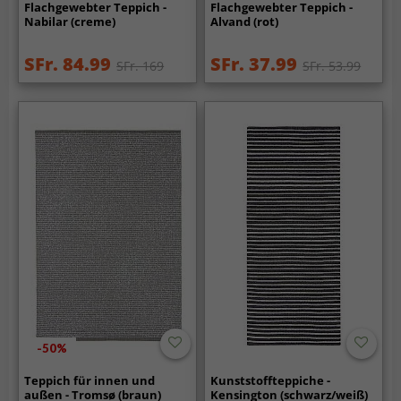
Flachgewebter Teppich -
Flachgewebter Teppich -
Nabilar (creme)
Alvand (rot)
SFr. 84.99
SFr. 37.99
SFr. 169
SFr. 53.99
-50%
Teppich für innen und
Kunststoffteppiche -
außen - Tromsø (braun)
Kensington (schwarz/weiß)