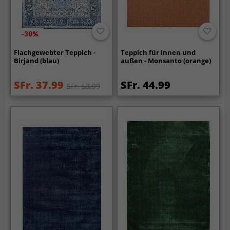
-30%
Flachgewebter Teppich -
Teppich für innen und
Birjand (blau)
außen - Monsanto (orange)
SFr. 37.99
SFr. 44.99
SFr. 53.99