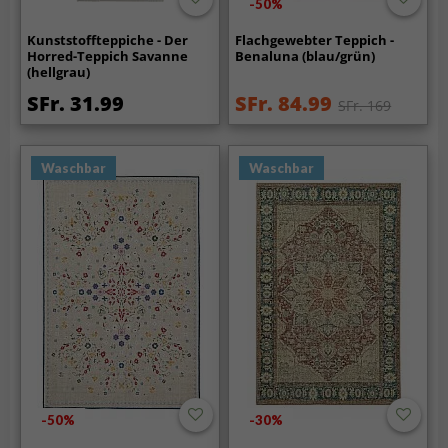
-50%
Kunststoffteppiche - Der
Flachgewebter Teppich -
Horred-Teppich Savanne
Benaluna (blau/grün)
(hellgrau)
SFr. 31.99
SFr. 84.99
SFr. 169
Waschbar
Waschbar
-50%
-30%