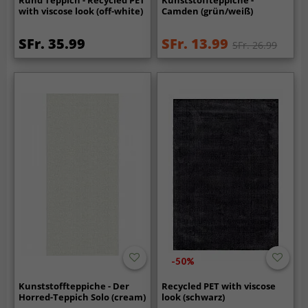
with viscose look (off-white)
Camden (grün/weiß)
SFr. 35.99
SFr. 13.99
SFr. 26.99
-50%
Kunststoffteppiche - Der
Recycled PET with viscose
Horred-Teppich Solo (cream)
look (schwarz)