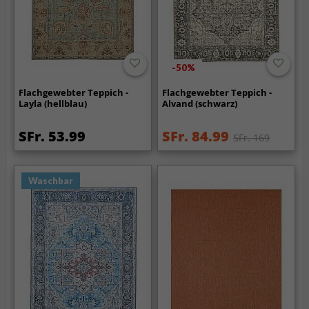
-50%
Flachgewebter Teppich -
Flachgewebter Teppich -
Layla (hellblau)
Alvand (schwarz)
SFr. 53.99
SFr. 84.99
SFr. 169
Waschbar