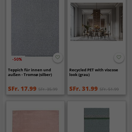
-50%
Teppich für innen und
Recycled PET with viscose
außen - Tromsø (silber)
look (grau)
SFr. 17.99
SFr. 31.99
SFr. 35.99
SFr. 51.99