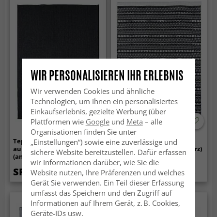
WIR PERSONALISIEREN IHR ERLEBNIS
Wir verwenden Cookies und ähnliche
Technologien, um Ihnen ein personalisiertes
Einkaufserlebnis, gezielte Werbung (über
Plattformen wie
Google
und
Meta
– alle
-50%
Organisationen finden Sie unter
Teppich für innen und
Teppich für innen und
„Einstellungen“) sowie eine zuverlässige und
außen - Monsanto
außen - Geiranger (schwarz)
sichere Website bereitzustellen. Dafür erfassen
(anthrazit)
wir Informationen darüber, wie Sie die
SFr. 44.99
SFr. 17.99
Website nutzen, Ihre Präferenzen und welches
SFr. 35.99
Gerät Sie verwenden. Ein Teil dieser Erfassung
umfasst das Speichern und den Zugriff auf
Informationen auf Ihrem Gerät, z. B. Cookies,
Geräte-IDs usw.