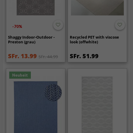
-70%
Shaggy Indoor-Outdoor -
Recycled PET with viscose
Preston (grau)
look (offwhite)
SFr. 13.99
SFr. 51.99
SFr. 44.99
Neuheit