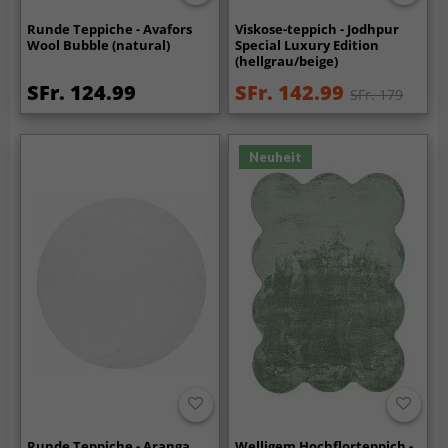
Runde Teppiche - Avafors
Viskose-teppich - Jodhpur
Wool Bubble (natural)
Special Luxury Edition
(hellgrau/beige)
SFr. 124.99
SFr. 142.99
SFr. 179
Neuheit
Runde Teppiche - Aranga
Welligem Hochflorteppich -