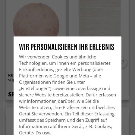
WIR PERSONALISIEREN IHR ERLEBNIS
Wir verwenden Cookies und ähnliche
Technologien, um Ihnen ein personalisiertes
Einkaufserlebnis, gezielte Werbung (über
Runde Teppiche - Aranga
Viskose-teppich - Jodhpur
Plattformen wie
Google
und
Meta
– alle
Super Soft Fur (rosa)
Special Luxury Edition
Organisationen finden Sie unter
(offwhite)
„Einstellungen“) sowie eine zuverlässige und
SFr. 30.99
SFr. 142.99
sichere Website bereitzustellen. Dafür erfassen
SFr. 179
wir Informationen darüber, wie Sie die
Website nutzen, Ihre Präferenzen und welches
Gerät Sie verwenden. Ein Teil dieser Erfassung
umfasst das Speichern und den Zugriff auf
Informationen auf Ihrem Gerät, z. B. Cookies,
Geräte-IDs usw.