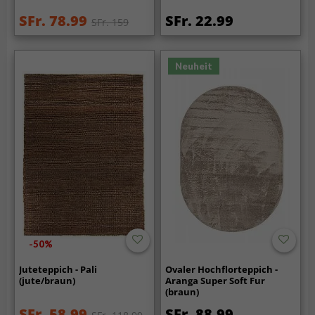
SFr. 78.99
SFr. 22.99
SFr. 159
Neuheit
-50%
Juteteppich - Pali
Ovaler Hochflorteppich -
(jute/braun)
Aranga Super Soft Fur
(braun)
SFr. 58.99
SFr. 88.99