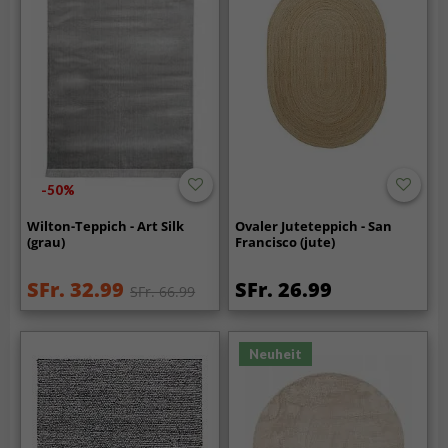
-50%
Wilton-Teppich - Art Silk
Ovaler Juteteppich - San
(grau)
Francisco (jute)
SFr. 32.99
SFr. 26.99
SFr. 66.99
Neuheit