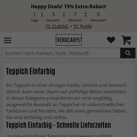
Happy Deals! 15% Extra-Rabatt
1
3
6
58
Tage
Stunden
Minuten
Sekunden
TC CLASSIC
+
TC PLAIN
IN DEN WARENKORB GELEGT.
Teppich Einfarbig
Ein Teppich in einer einzigen Farbe, schlicht und dennoch
stilvoll, kann einen Raum auf vielfältige Weise bereichern.
In dieser Kategorie präsentieren wir eine sorgfältig
ausgewählte Auswahl an Teppichen in unterschiedlichen
Farbtönen und Mustern, die alle eines gemeinsam haben:
Sie sind einfarbig und zeitlos.
Teppich Einfarbig - Schnelle Lieferzeiten
Unsere einfarbigen Teppiche sind bewusst schlicht