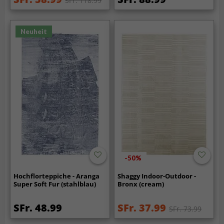
SFr. 118.99
Neuheit
-50%
Hochflorteppiche - Aranga
Shaggy Indoor-Outdoor -
Super Soft Fur (stahlblau)
Bronx (cream)
SFr. 48.99
SFr. 37.99
SFr. 73.99