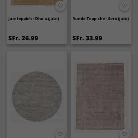
Juteteppich - Dhola (jute)
Runde Teppiche - Soro (jute)
SFr. 26.99
SFr. 33.99