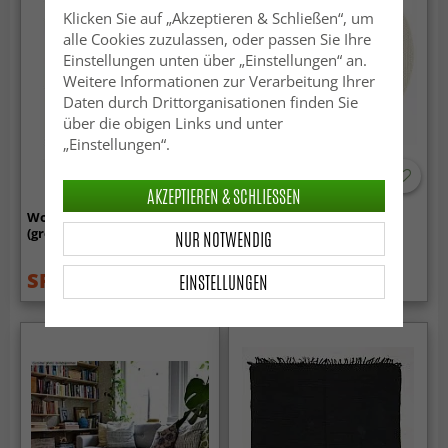
Klicken Sie auf „Akzeptieren & Schließen“, um
alle Cookies zuzulassen, oder passen Sie Ihre
Einstellungen unten über „Einstellungen“ an.
Weitere Informationen zur Verarbeitung Ihrer
Daten durch Drittorganisationen finden Sie
über die obigen Links und unter
„Einstellungen“.
AKZEPTIEREN & SCHLIESSEN
Wollteppich - Coastal
Runde Teppiche - Coastal
(greige)
(cream)
NUR NOTWENDIG
SFr. 18.99
SFr. 53.99
EINSTELLUNGEN
SFr. 26.99