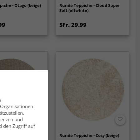
iche - Otago (beige)
Runde Teppiche - Cloud Super
Soft (offwhite)
99
SFr. 29.99
s
 Organisationen
itzustellen.
erenzen und
 den Zugriff auf
ich - Indoor/Outdoor
Runde Teppiche - Cosy (beige)