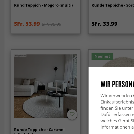
Rund Teppich - Mogoro (multi)
Runde Teppiche - Soro
SFr. 53.99
SFr. 33.99
SFr. 75.99
Neuheit
WIR PERSONA
Wir verwenden C
Einkaufserlebni
finden Sie unter
Dafür erfassen 
welches Gerät Si
Informationen au
Runde Teppiche - Cartmel
Runde Teppiche - Wen