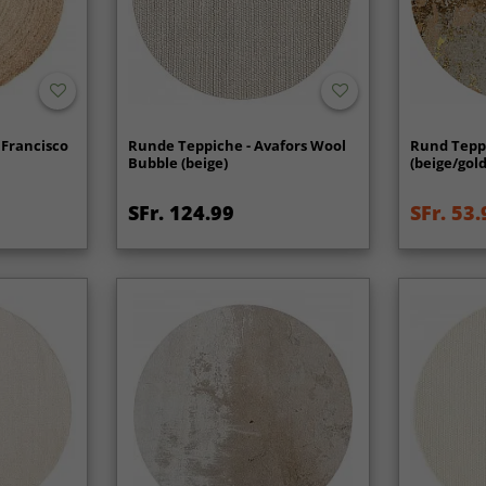
 Francisco
Runde Teppiche - Avafors Wool
Rund Teppi
Bubble (beige)
(beige/gold
SFr. 124.99
SFr. 53.