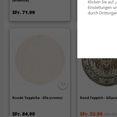
(offwhite)
Klicken Sie auf 
Einstellungen un
SFr. 71.99
SFr. 31.99
durch Drittorgan
Runde Teppiche - Ella (creme)
Rund Teppich - Siliana
SFr. 84.99
SFr. 53.99
SFr. 75