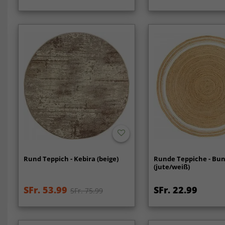
Rund Teppich - Kebira (beige)
Runde Teppiche - Bun
(jute/weiß)
SFr. 53.99
SFr. 22.99
SFr. 75.99