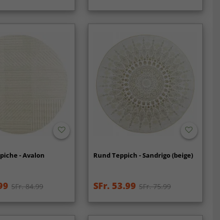
piche - Avalon
Rund Teppich - Sandrigo (beige)
99
SFr. 53.99
SFr. 84.99
SFr. 75.99