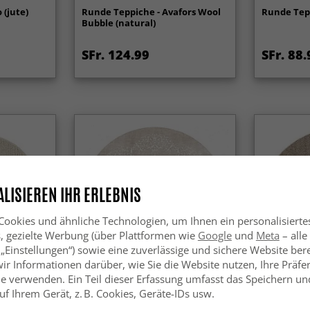
 (jute)
Runde Teppiche - Avafors Wool
Runde Tepp
Bubble (natural)
SFr. 124.99
SFr. 88.
LISIEREN IHR ERLEBNIS
ookies und ähnliche Technologien, um Ihnen ein personalisierte
s, gezielte Werbung (über Plattformen wie
Google
und
Meta
– alle
 „Einstellungen“) sowie eine zuverlässige und sichere Website bere
wir Informationen darüber, wie Sie die Website nutzen, Ihre Präf
e verwenden. Ein Teil dieser Erfassung umfasst das Speichern und
f Ihrem Gerät, z. B. Cookies, Geräte-IDs usw.
dy (beige)
Rund Teppich - Santi
Rund Tepp