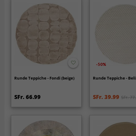
-50%
Runde Teppiche - Fondi (beige)
Runde Teppiche - Beli
SFr. 66.99
SFr. 39.99
SFr. 77