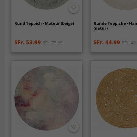
Rund Teppich - Mateur (beige)
Runde Teppiche - Ha
(natur)
SFr. 53.99
SFr. 44.99
SFr. 75.99
SFr. 48