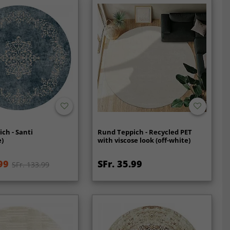
ch - Santi
Rund Teppich - Recycled PET
e)
with viscose look (off-white)
99
SFr. 35.99
SFr. 133.99