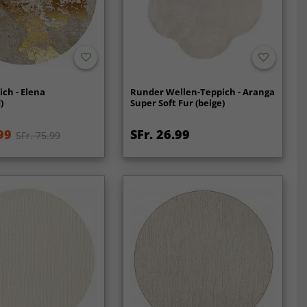
ch - Elena
Runder Wellen-Teppich - Aranga
)
Super Soft Fur (beige)
99
SFr. 26.99
SFr. 75.99