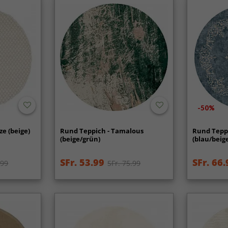
-50%
ze (beige)
Rund Teppich - Tamalous
Rund Teppi
(beige/grün)
(blau/beig
SFr. 53.99
SFr. 66.
.99
SFr. 75.99