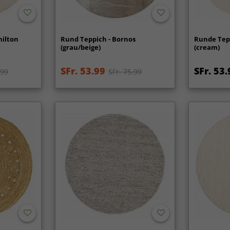
milton
Rund Teppich - Bornos
Runde Tepp
(grau/beige)
(cream)
SFr. 53.99
SFr. 53.
.99
SFr. 75.99