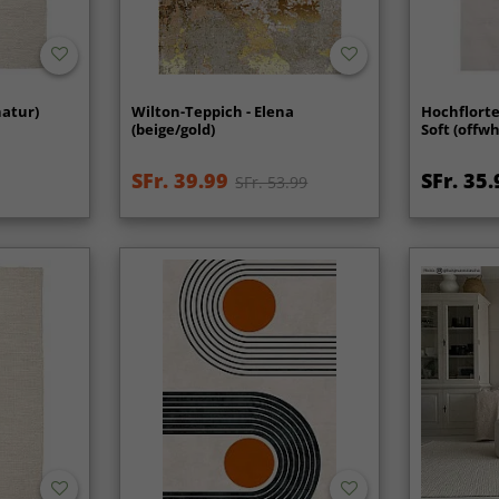
natur)
Wilton-Teppich - Elena
Hochflorte
(beige/gold)
Soft (offwh
SFr. 39.99
SFr. 35.
SFr. 53.99