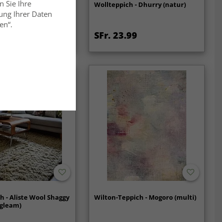
n Sie Ihre
h - Hamilton (Deep
Wollteppich - Dhurry (natur)
ung Ihrer Daten
en“.
99
SFr. 23.99
SFr. 88.99
h - Aliste Wool Shaggy
Wilton-Teppich - Mogoro (multi)
 gleam)