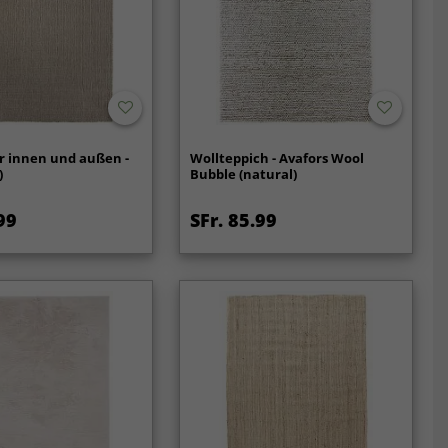
r innen und außen -
Wollteppich - Avafors Wool
)
Bubble (natural)
99
SFr. 85.99