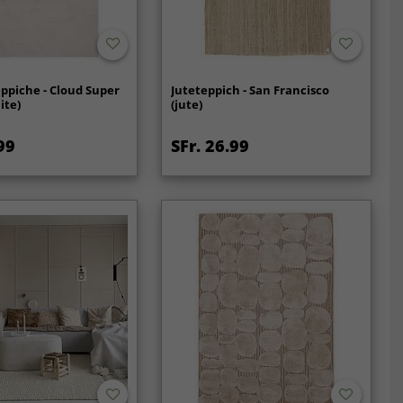
ppiche - Cloud Super
Juteteppich - San Francisco
ite)
(jute)
99
SFr. 26.99