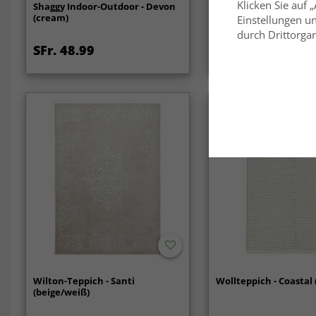
Klicken Sie auf 
Shaggy Indoor-Outdoor - Devon
Hochflorteppiche - R
(cream)
(beige)
Einstellungen un
durch Drittorgan
SFr. 48.99
SFr. 35.99
Wilton-Teppich - Santi
Wollteppich - Coastal 
(beige/weiß)