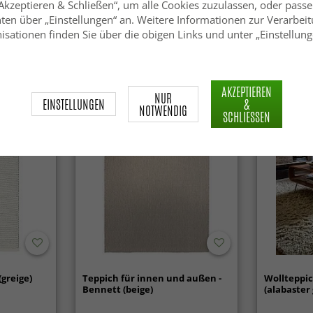
„Akzeptieren & Schließen“, um alle Cookies zuzulassen, oder passe
onda
Hochflorteppiche - Monti
Wollteppic
(offwhite)
Taupe)
ten über „Einstellungen“ an. Weitere Informationen zur Verarbeit
isationen finden Sie über die obigen Links und unter „Einstellung
SFr. 75.99
SFr. 79.
AKZEPTIEREN
NUR
EINSTELLUNGEN
&
NOTWENDIG
SCHLIESSEN
(greige)
Teppich für innen und außen -
Wollteppic
Bennett (beige)
(alabaster