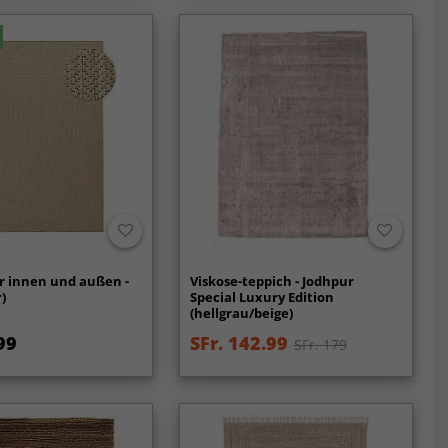
r innen und außen -
Viskose-teppich - Jodhpur
)
Special Luxury Edition
(hellgrau/beige)
99
SFr. 142.99
SFr. 179