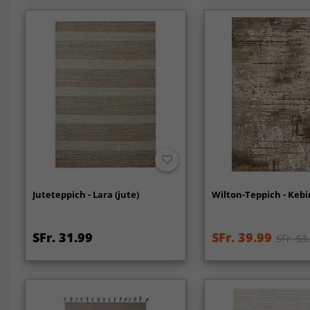
Juteteppich - Lara (jute)
Wilton-Teppich - Kebir
SFr. 31.99
SFr. 39.99
SFr. 53