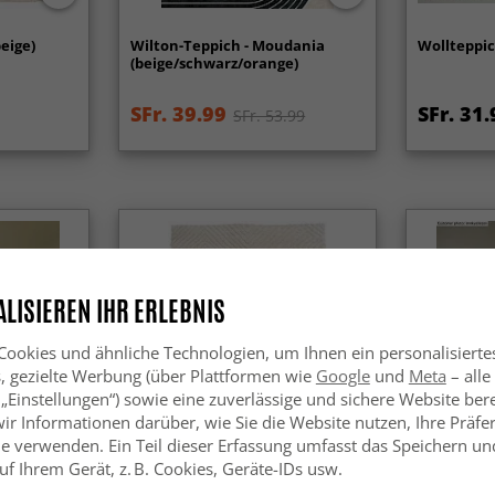
beige)
Wilton-Teppich - Moudania
Wollteppic
(beige/schwarz/orange)
SFr. 39.99
SFr. 31.
SFr. 53.99
LISIEREN IHR ERLEBNIS
ookies und ähnliche Technologien, um Ihnen ein personalisierte
s, gezielte Werbung (über Plattformen wie
Google
und
Meta
– alle
 „Einstellungen“) sowie eine zuverlässige und sichere Website bere
wir Informationen darüber, wie Sie die Website nutzen, Ihre Präf
e verwenden. Ein Teil dieser Erfassung umfasst das Speichern und
f Ihrem Gerät, z. B. Cookies, Geräte-IDs usw.