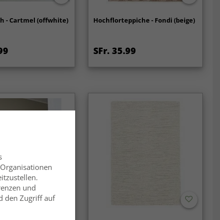
h - Cartmel (offwhite)
Hochflorteppiche - Fondi (beige)
99
SFr. 35.99
s
 Organisationen
itzustellen.
erenzen und
 den Zugriff auf