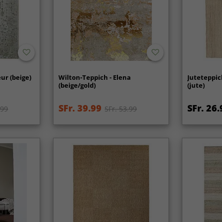
ur (beige)
Wilton-Teppich - Elena
Juteteppic
(beige/gold)
(jute)
SFr. 39.99
SFr. 26.
.99
SFr. 53.99