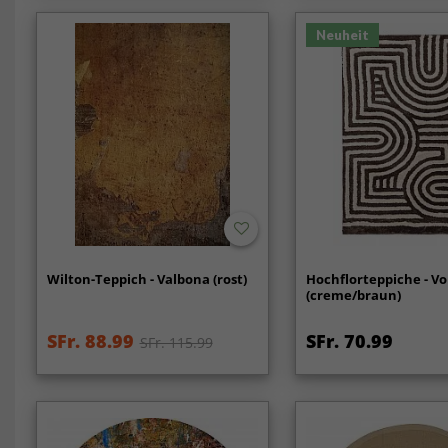
Neuheit
Wilton-Teppich - Valbona (rost)
Hochflorteppiche - Vo
(creme/braun)
SFr. 88.99
SFr. 70.99
SFr. 115.99