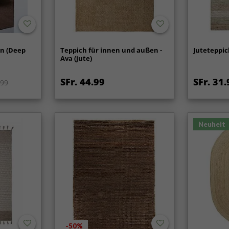
on (Deep
Teppich für innen und außen -
Juteteppich
Ava (jute)
SFr. 44.99
SFr. 31.
.99
Neuheit
-50%