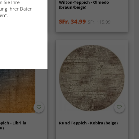
n Sie Ihre
 - Daloa (jute)
Wilton-Teppich - Olmedo
(braun/beige)
ung Ihrer Daten
en“.
99
SFr. 34.99
SFr. 115.99
ich - Librilla
Rund Teppich - Kebira (beige)
u)