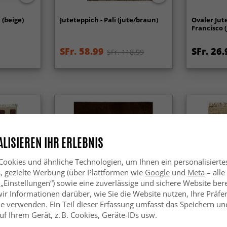
 (beige)
Juteteppich - Pali (jute/braun)
Ovaler Jut
Francisco (
SFr. 58.99
SFr. 26.
SFr. 118.99
LISIEREN IHR ERLEBNIS
ookies und ähnliche Technologien, um Ihnen ein personalisierte
s, gezielte Werbung (über Plattformen wie
Google
und
Meta
– alle
 „Einstellungen“) sowie eine zuverlässige und sichere Website bere
wir Informationen darüber, wie Sie die Website nutzen, Ihre Präf
e verwenden. Ein Teil dieser Erfassung umfasst das Speichern und
f Ihrem Gerät, z. B. Cookies, Geräte-IDs usw.