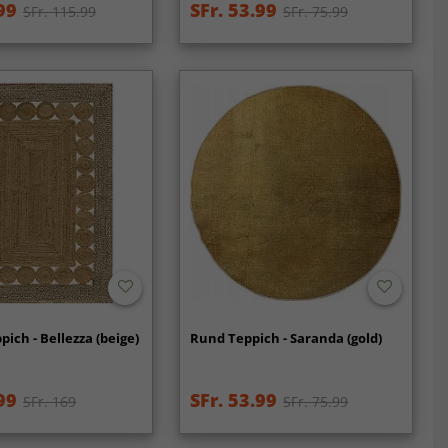
99
SFr. 53.99
SFr. 115.99
SFr. 75.99
ich - Bellezza (beige)
Rund Teppich - Saranda (gold)
99
SFr. 53.99
SFr. 169
SFr. 75.99