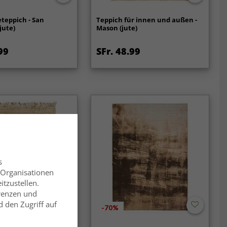
eteppich - San
Teppich für innen und außen -
jute)
Mason (jute)
99
SFr. 48.99
s
 Organisationen
itzustellen.
erenzen und
 den Zugriff auf
-70%