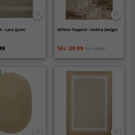
 - Lara (jute)
Wilton-Teppich - Kebira (beige)
99
SFr. 39.99
SFr. 53.99