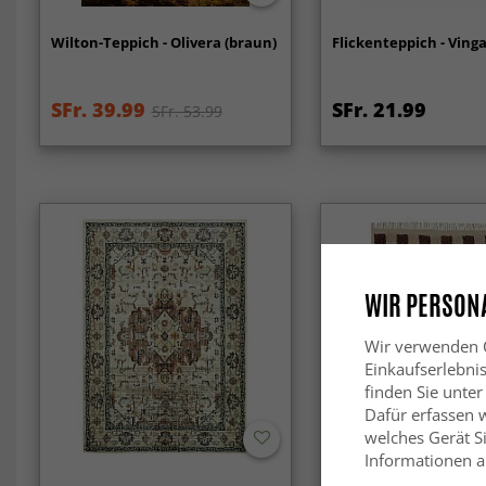
Wilton-Teppich - Olivera (braun)
Flickenteppich - Vinga
SFr. 39.99
SFr. 21.99
SFr. 53.99
WIR PERSONA
Wir verwenden C
Einkaufserlebni
finden Sie unter
Dafür erfassen 
welches Gerät Si
Informationen au