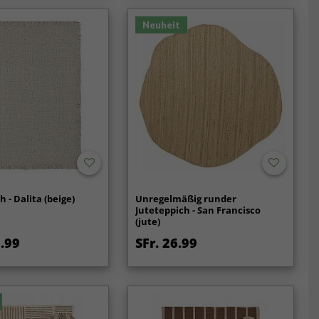
Neuheit
 - Dalita (beige)
Unregelmäßig runder
Juteteppich - San Francisco
(jute)
2.99
SFr. 26.99