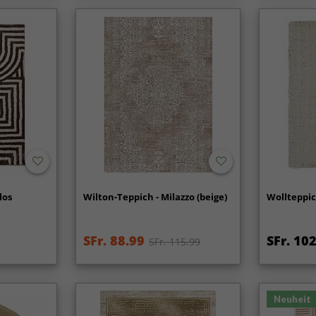
los
Wilton-Teppich - Milazzo (beige)
Wollteppich
SFr. 88.99
SFr. 10
SFr. 115.99
Neuheit