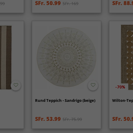
SFr. 50.99
SFr. 88.
.99
SFr. 169
-70%
Rund Teppich - Sandrigo (beige)
Wilton-Tepp
SFr. 53.99
SFr. 50.
SFr. 75.99