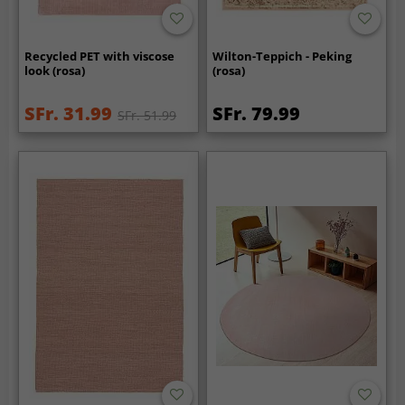
Recycled PET with viscose
Wilton-Teppich - Peking
look (rosa)
(rosa)
SFr. 31.99
SFr. 79.99
SFr. 51.99