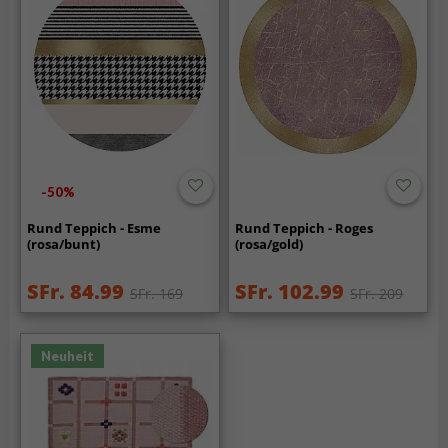
-50%
Rund Teppich - Esme
Rund Teppich - Roges
(rosa/bunt)
(rosa/gold)
SFr. 84.99
SFr. 102.99
SFr. 169
SFr. 209
Neuheit