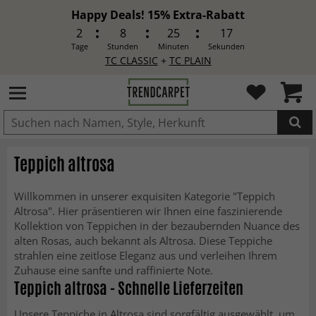
Happy Deals! 15% Extra-Rabatt
2
8
25
16
Tage
Stunden
Minuten
Sekunden
TC CLASSIC
+
TC PLAIN
IN DEN WARENKORB GELEGT.
Teppich altrosa
Willkommen in unserer exquisiten Kategorie "Teppich
Altrosa". Hier präsentieren wir Ihnen eine faszinierende
Kollektion von Teppichen in der bezaubernden Nuance des
alten Rosas, auch bekannt als Altrosa. Diese Teppiche
strahlen eine zeitlose Eleganz aus und verleihen Ihrem
Zuhause eine sanfte und raffinierte Note.
Teppich altrosa - Schnelle Lieferzeiten
Unsere Teppiche in Altrosa sind sorgfältig ausgewählt, um