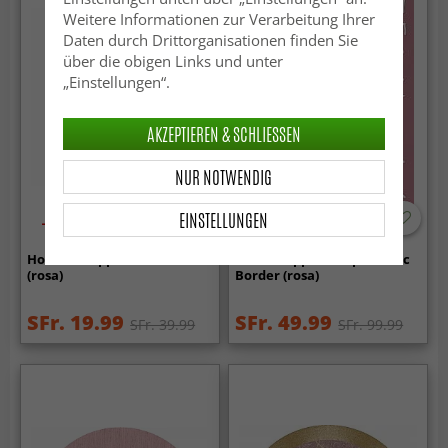
Weitere Informationen zur Verarbeitung Ihrer
Daten durch Drittorganisationen finden Sie
über die obigen Links und unter
„Einstellungen“.
AKZEPTIEREN & SCHLIESSEN
NUR NOTWENDIG
EINSTELLUNGEN
-50%
-50%
Hochflorteppiche - Grace
Kinderteppich - Alphabetic
(rosa)
Border (rosa)
SFr. 19.99
SFr. 49.99
SFr. 39.99
SFr. 99.99