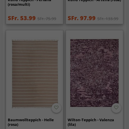
(rosa/multi)
SFr. 53.99
SFr. 97.99
SFr. 75.99
SFr. 133.99
Baumwollteppich - Helle
Wilton-Teppich - Valenza
(rosa)
(lila)