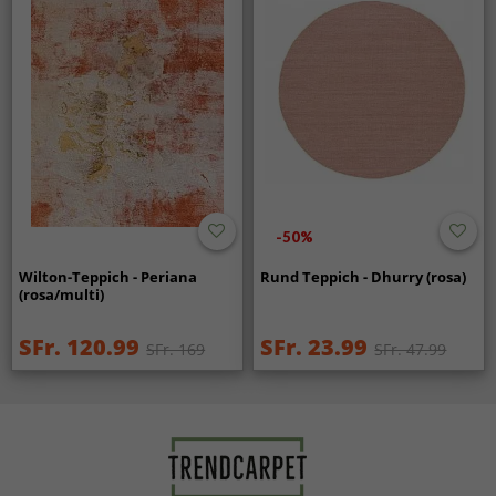
-50%
Wilton-Teppich - Periana
Rund Teppich - Dhurry (rosa)
(rosa/multi)
SFr. 120.99
SFr. 23.99
SFr. 169
SFr. 47.99