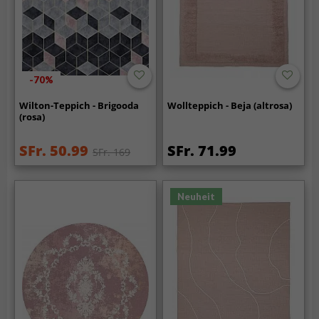
-70%
Wilton-Teppich - Brigooda
Wollteppich - Beja (altrosa)
(rosa)
SFr. 50.99
SFr. 71.99
SFr. 169
Neuheit