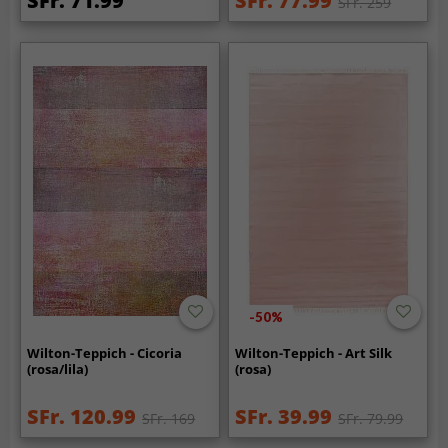
SFr. 71.99
SFr. 77.99
SFr. 259
-50%
Wilton-Teppich - Cicoria
Wilton-Teppich - Art Silk
(rosa/lila)
(rosa)
SFr. 120.99
SFr. 39.99
SFr. 169
SFr. 79.99