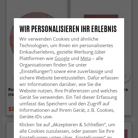
WIR PERSONALISIEREN IHR ERLEBNIS
Wir verwenden Cookies und ähnliche
Technologien, um Ihnen ein personalisiertes
Einkaufserlebnis, gezielte Werbung (über
Plattformen wie
Google
und
Meta
– alle
Organisationen finden Sie unter
„Einstellungen“) sowie eine zuverlässige und
sichere Website bereitzustellen. Dafür erfassen
-60%
-50%
wir Informationen darüber, wie Sie die
Rund Teppich - Cicoria
Hochflorteppiche - Pandora
Website nutzen, Ihre Präferenzen und welches
(rosa/lila)
(rosa)
Gerät Sie verwenden. Ein Teil dieser Erfassung
umfasst das Speichern und den Zugriff auf
SFr. 53.99
SFr. 39.99
SFr. 133.99
SFr. 78.99
Informationen auf Ihrem Gerät, z. B. Cookies,
Geräte-IDs usw.
Klicken Sie auf „Akzeptieren & Schließen“, um
alle Cookies zuzulassen, oder passen Sie Ihre
Einstellungen unten über „Einstellungen“ an.