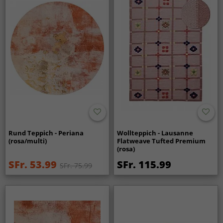
Rund Teppich - Periana
Wollteppich - Lausanne
(rosa/multi)
Flatweave Tufted Premium
(rosa)
SFr. 53.99
SFr. 115.99
SFr. 75.99