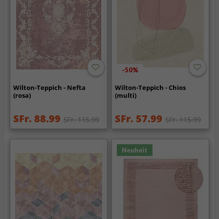
-50%
Wilton-Teppich - Nefta
Wilton-Teppich - Chios
(rosa)
(multi)
SFr. 88.99
SFr. 57.99
SFr. 115.99
SFr. 115.99
Neuheit