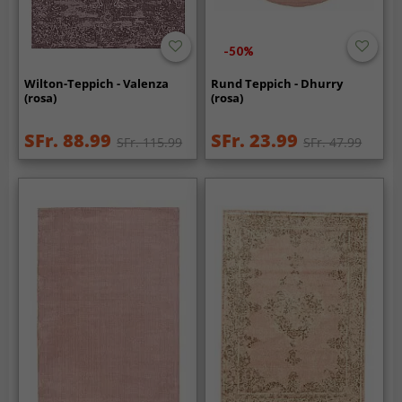
-50%
Wilton-Teppich - Valenza
Rund Teppich - Dhurry
(rosa)
(rosa)
SFr. 88.99
SFr. 23.99
SFr. 115.99
SFr. 47.99