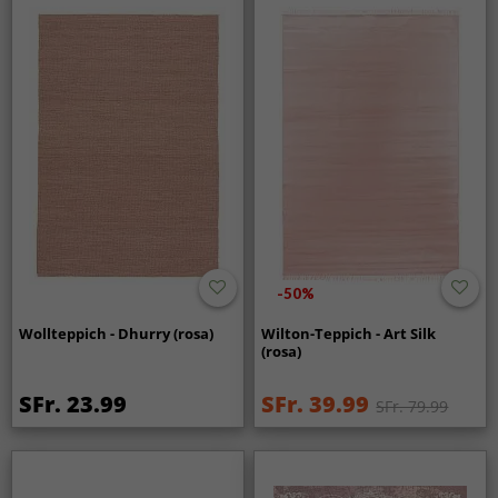
-50%
Wollteppich - Dhurry (rosa)
Wilton-Teppich - Art Silk
(rosa)
SFr. 23.99
SFr. 39.99
SFr. 79.99