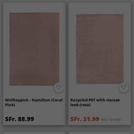
Wollteppich - Hamilton (Coral
Recycled PET with viscose
Pink)
look (rosa)
SFr. 88.99
SFr. 31.99
SFr. 51.99