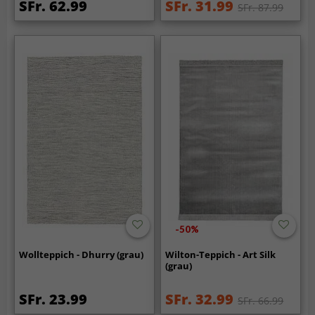
SFr. 62.99
SFr. 31.99
SFr. 87.99
-50%
Wollteppich - Dhurry (grau)
Wilton-Teppich - Art Silk
(grau)
SFr. 23.99
SFr. 32.99
SFr. 66.99