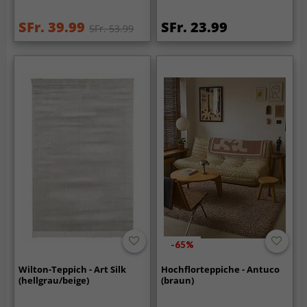
SFr. 39.99
SFr. 23.99
SFr. 53.99
-65%
Wilton-Teppich - Art Silk
Hochflorteppiche - Antuco
(hellgrau/beige)
(braun)