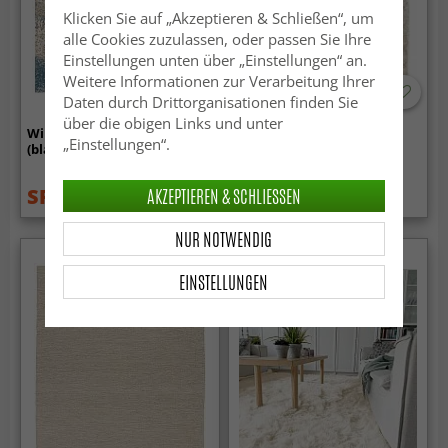
Klicken Sie auf „Akzeptieren & Schließen“, um
alle Cookies zuzulassen, oder passen Sie Ihre
Einstellungen unten über „Einstellungen“ an.
Weitere Informationen zur Verarbeitung Ihrer
Daten durch Drittorganisationen finden Sie
über die obigen Links und unter
Wilton-Teppich - Kebira
Hochflorteppiche - Cosy
„Einstellungen“.
(blau)
(beige)
AKZEPTIEREN & SCHLIESSEN
SFr. 39.99
SFr. 28.99
SFr. 53.99
NUR NOTWENDIG
EINSTELLUNGEN