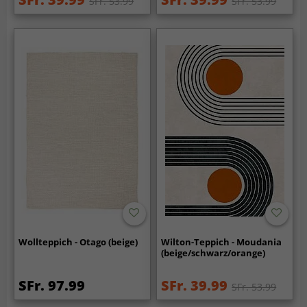
SFr. 53.99
SFr. 53.99
Wollteppich - Otago (beige)
Wilton-Teppich - Moudania
(beige/schwarz/orange)
SFr. 97.99
SFr. 39.99
SFr. 53.99