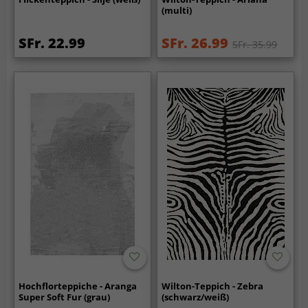
(multi)
SFr. 22.99
SFr. 26.99
SFr. 35.99
Hochflorteppiche - Aranga
Wilton-Teppich - Zebra
Super Soft Fur (grau)
(schwarz/weiß)