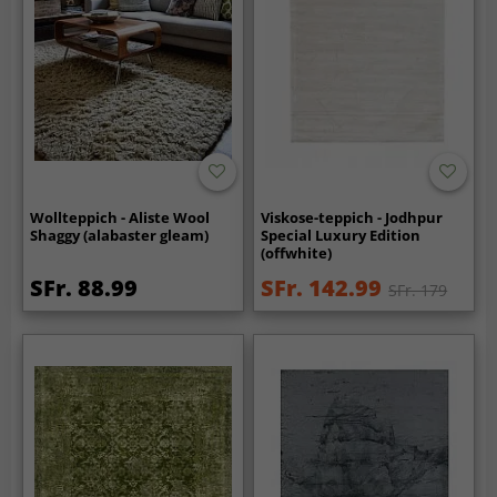
Wollteppich - Aliste Wool
Viskose-teppich - Jodhpur
Shaggy (alabaster gleam)
Special Luxury Edition
(offwhite)
SFr. 88.99
SFr. 142.99
SFr. 179