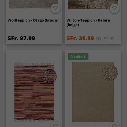
Wollteppich - Otago (braun)
Wilton-Teppich - Kebira
(beige)
SFr. 97.99
SFr. 39.99
SFr. 53.99
Neuheit