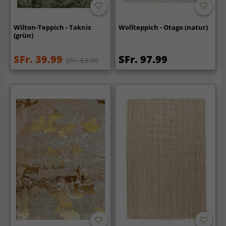
Wilton-Teppich - Taknis
Wollteppich - Otago (natur)
(grün)
SFr. 39.99
SFr. 97.99
SFr. 53.99