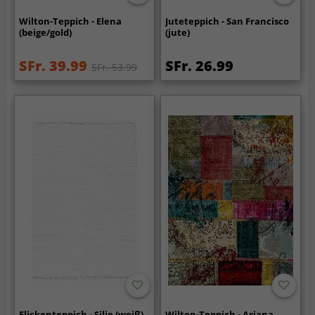
Wilton-Teppich - Elena
Juteteppich - San Francisco
(beige/gold)
(jute)
SFr. 39.99
SFr. 26.99
SFr. 53.99
Flickenteppich - Silje (weiß)
Wilton-Teppich - Ariana