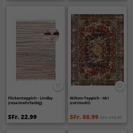
Flickenteppich - Lindby
Wilton-Teppich - Idri
(rosa/mehrfarbig)
(rot/multi)
SFr. 22.99
SFr. 88.99
SFr. 115.99