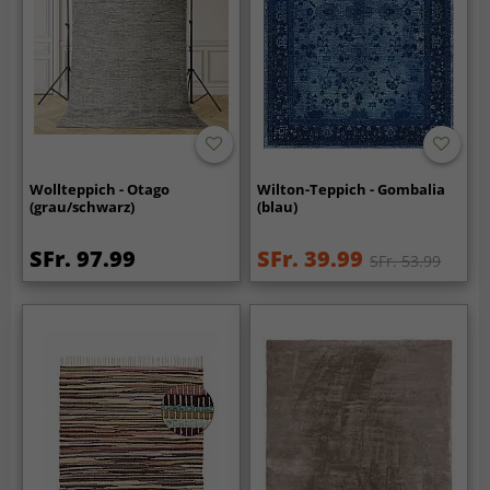
Wollteppich - Otago
Wilton-Teppich - Gombalia
(grau/schwarz)
(blau)
SFr. 97.99
SFr. 39.99
SFr. 53.99