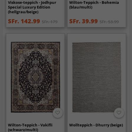
Viskose-teppich - Jodhpur
Wilton-Teppich - Bohemia
Special Luxury Edition
(blau/multi)
(hellgrau/beige)
SFr. 142.99
SFr. 39.99
SFr. 179
SFr. 53.99
Wilton-Teppich - Vakifli
Wollteppich - Dhurry (beige)
(schwarz/multi)