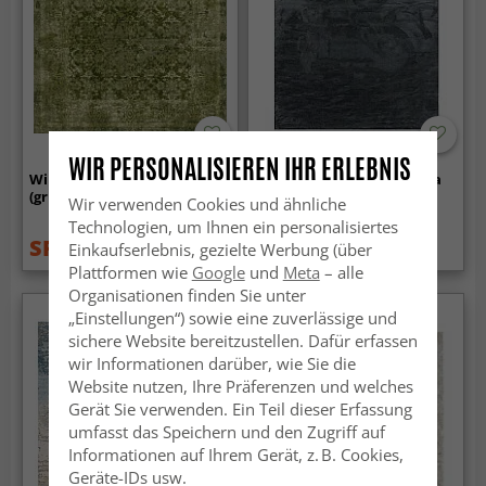
WIR PERSONALISIEREN IHR ERLEBNIS
Wilton-Teppich - Denizli
Hochflorteppiche - Aranga
(grün)
Super Soft Fur (anthrazit)
Wir verwenden Cookies und ähnliche
Technologien, um Ihnen ein personalisiertes
SFr. 39.99
SFr. 31.99
Einkaufserlebnis, gezielte Werbung (über
SFr. 53.99
Plattformen wie
Google
und
Meta
– alle
Organisationen finden Sie unter
„Einstellungen“) sowie eine zuverlässige und
sichere Website bereitzustellen. Dafür erfassen
wir Informationen darüber, wie Sie die
Website nutzen, Ihre Präferenzen und welches
Gerät Sie verwenden. Ein Teil dieser Erfassung
umfasst das Speichern und den Zugriff auf
Informationen auf Ihrem Gerät, z. B. Cookies,
Geräte-IDs usw.