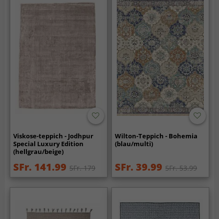
Viskose-teppich - Jodhpur
Wilton-Teppich - Bohemia
Special Luxury Edition
(blau/multi)
(hellgrau/beige)
SFr. 141.99
SFr. 39.99
SFr. 179
SFr. 53.99