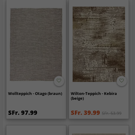
Wollteppich - Otago (braun)
Wilton-Teppich - Kebira
(beige)
SFr. 97.99
SFr. 39.99
SFr. 53.99