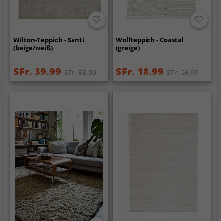
Wilton-Teppich - Santi
Wollteppich - Coastal
(beige/weiß)
(greige)
SFr. 39.99
SFr. 18.99
SFr. 53.99
SFr. 26.99