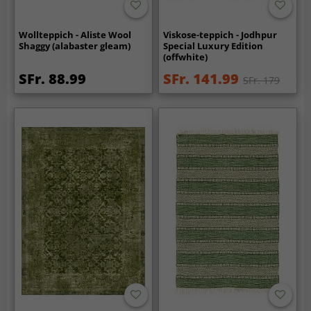
Wollteppich - Aliste Wool
Viskose-teppich - Jodhpur
Shaggy (alabaster gleam)
Special Luxury Edition
(offwhite)
SFr. 88.99
SFr. 141.99
SFr. 179