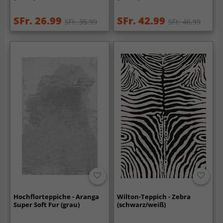
SFr. 26.99
SFr. 42.99
SFr. 35.99
SFr. 46.99
Hochflorteppiche - Aranga
Wilton-Teppich - Zebra
Super Soft Fur (grau)
(schwarz/weiß)