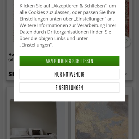
Klicken Sie auf „Akzeptieren & Schließen“, um
alle Cookies zuzulassen, oder passen Sie Ihre
Einstellungen unten über „Einstellungen“ an.
Weitere Informationen zur Verarbeitung Ihrer
Daten durch Drittorganisationen finden Sie
über die obigen Links und unter
„Einstellungen“.
Hochflorteppiche - Monti
Wilton-Teppich - Soussi
(offwhite)
(rot/multi)
AKZEPTIEREN & SCHLIESSEN
SFr. 75.99
SFr. 88.99
NUR NOTWENDIG
SFr. 115.99
EINSTELLUNGEN