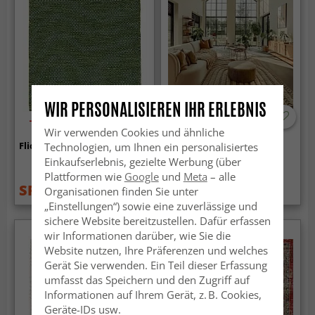
WIR PERSONALISIEREN IHR ERLEBNIS
-50%
Wir verwenden Cookies und ähnliche
Flickenteppich - Tuva (grün)
Hochflorteppiche - Ronda
Technologien, um Ihnen ein personalisiertes
(beige)
Einkaufserlebnis, gezielte Werbung (über
Plattformen wie
Google
und
Meta
– alle
SFr. 13.99
SFr. 35.99
Organisationen finden Sie unter
SFr. 26.99
„Einstellungen“) sowie eine zuverlässige und
sichere Website bereitzustellen. Dafür erfassen
wir Informationen darüber, wie Sie die
Website nutzen, Ihre Präferenzen und welches
Gerät Sie verwenden. Ein Teil dieser Erfassung
umfasst das Speichern und den Zugriff auf
Informationen auf Ihrem Gerät, z. B. Cookies,
Geräte-IDs usw.