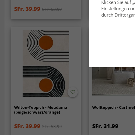
Klicken Sie auf 
SFr. 39.99
SFr. 39.99
Einstellungen un
SFr. 53.99
SFr. 53
durch Drittorgan
Wilton-Teppich - Moudania
Wollteppich - Cartmel
(beige/schwarz/orange)
SFr. 39.99
SFr. 31.99
SFr. 53.99