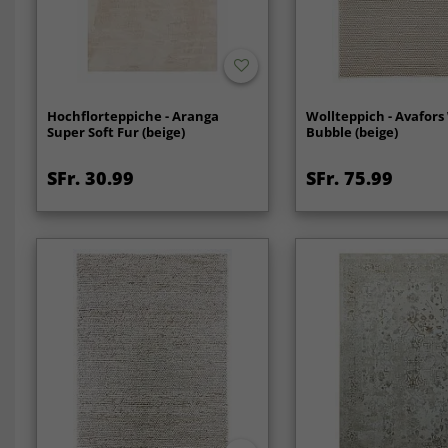
Hochflorteppiche - Aranga
Wollteppich - Avafors
Super Soft Fur (beige)
Bubble (beige)
SFr. 30.99
SFr. 75.99