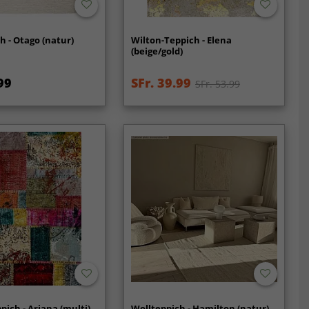
h - Otago (natur)
Wilton-Teppich - Elena
(beige/gold)
99
SFr. 39.99
SFr. 53.99
pich - Ariana (multi)
Wollteppich - Hamilton (natur)