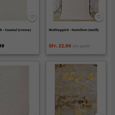
h - Coastal (creme)
Wollteppich - Hamilton (weiß)
99
SFr. 22.99
SFr. 24.99