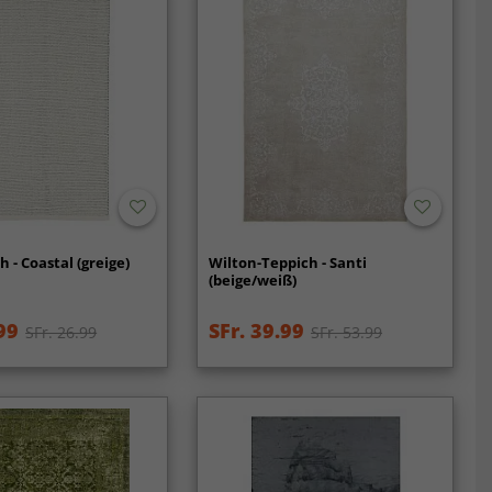
 - Coastal (greige)
Wilton-Teppich - Santi
(beige/weiß)
99
SFr. 39.99
SFr. 26.99
SFr. 53.99