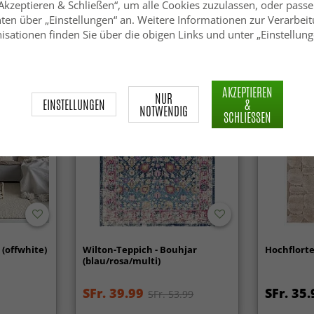
„Akzeptieren & Schließen“, um alle Cookies zuzulassen, oder passe
SFr. 30.99
SFr. 39.
ten über „Einstellungen“ an. Weitere Informationen zur Verarbeit
.99
isationen finden Sie über die obigen Links und unter „Einstellung
AKZEPTIEREN
NUR
EINSTELLUNGEN
&
NOTWENDIG
SCHLIESSEN
 (offwhite)
Wilton-Teppich - Bouhjar
Hochflorte
(blau/rosa/multi)
SFr. 39.99
SFr. 35.
SFr. 53.99