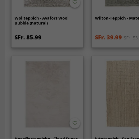
Wollteppich - Avafors Wool
Wilton-Teppich - Mate
Bubble (natural)
SFr. 85.99
SFr. 39.99
SFr. 53
Hochflorteppiche - Cloud Super
Juteteppich - San Fra