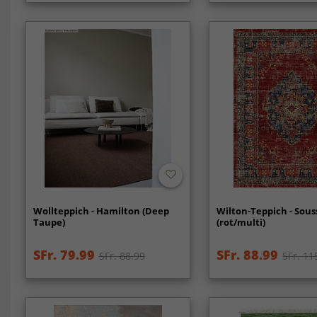
Wollteppich - Hamilton (Deep
Wilton-Teppich - Sous
Taupe)
(rot/multi)
SFr. 79.99
SFr. 88.99
SFr. 88.99
SFr. 11