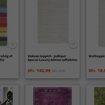
rehög of
Viskose-teppich - Jodhpur
Wollteppich
ti)
Special Luxury Edition (offwhite)
SFr. 142.99
SFr. 18.
SFr. 179