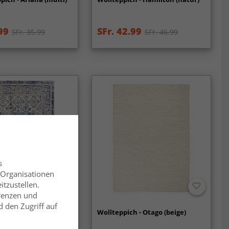
99
SFr. 42.99
SFr. 35.99
SFr. 46.99
s
 Organisationen
itzustellen.
erenzen und
 den Zugriff auf
ich - Denizli (blau)
Wollteppich - Otago (beige)