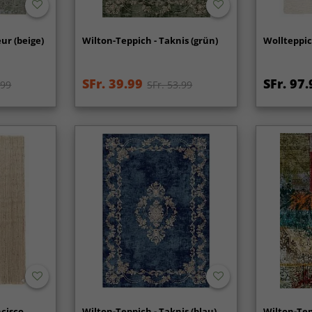
ur (beige)
Wilton-Teppich - Taknis (grün)
Wollteppic
SFr. 39.99
SFr. 97.
.99
SFr. 53.99
ncisco
Wilton-Teppich - Taknis (blau)
Wilton-Tep