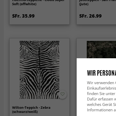
Soft (offwhite)
(jute)
SFr. 35.99
SFr. 26.99
WIR PERSONA
Wir verwenden C
Einkaufserlebni
finden Sie unter
Dafür erfassen 
welches Gerät Si
Wilton-Teppich - Zebra
Wilton-Teppich - Takn
Informationen au
(schwarz/weiß)
(dunkelgrün)