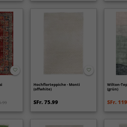
si
Hochflorteppiche - Monti
Wilton-Tep
(offwhite)
(grün)
SFr. 75.99
SFr. 11
5.99