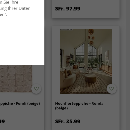
n Sie Ihre
99
SFr. 97.99
ung Ihrer Daten
SFr. 53.99
en“.
ppiche - Fondi (beige)
Hochflorteppiche - Ronda
(beige)
99
SFr. 35.99