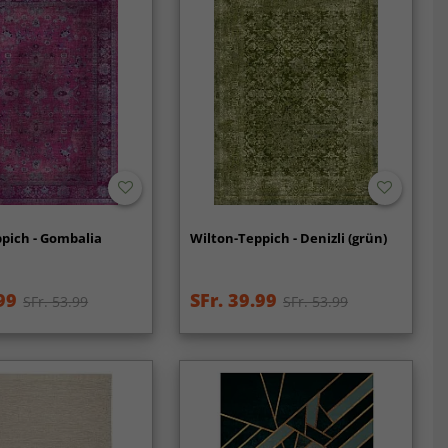
pich - Gombalia
Wilton-Teppich - Denizli (grün)
99
SFr. 39.99
SFr. 53.99
SFr. 53.99