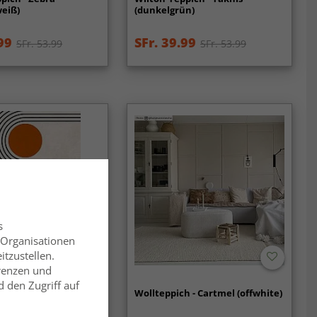
weiß)
(dunkelgrün)
99
SFr. 39.99
SFr. 53.99
SFr. 53.99
s
 Organisationen
itzustellen.
erenzen und
 den Zugriff auf
ppich - Moudania
Wollteppich - Cartmel (offwhite)
warz/orange)