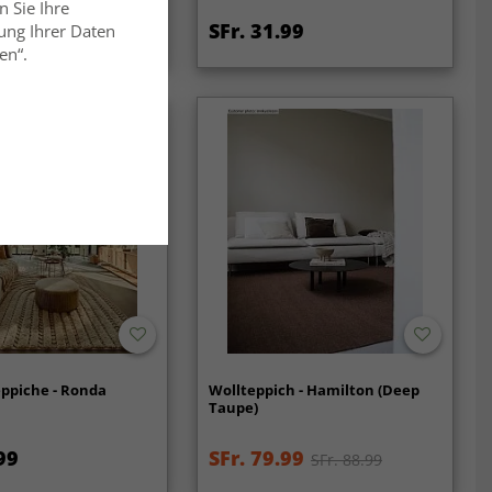
n Sie Ihre
99
SFr. 31.99
ung Ihrer Daten
SFr. 53.99
en“.
ppiche - Ronda
Wollteppich - Hamilton (Deep
Taupe)
99
SFr. 79.99
SFr. 88.99