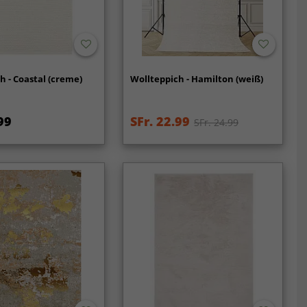
h - Coastal (creme)
Wollteppich - Hamilton (weiß)
99
SFr. 22.99
SFr. 24.99