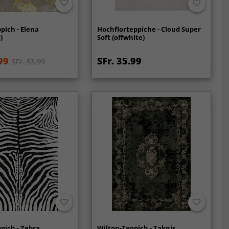
pich - Elena
Hochflorteppiche - Cloud Super
)
Soft (offwhite)
99
SFr. 35.99
SFr. 53.99
pich - Zebra
Wilton-Teppich - Taknis