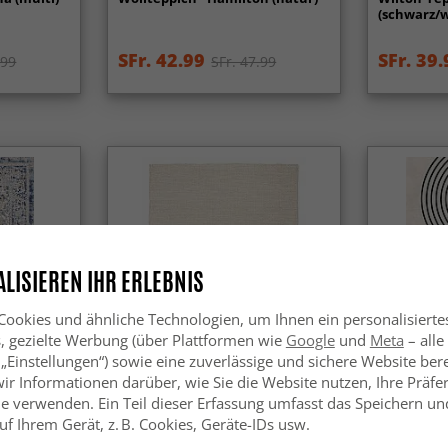
(schwarz/
SFr. 42.99
SFr. 39.
.99
SFr. 47.99
LISIEREN IHR ERLEBNIS
ookies und ähnliche Technologien, um Ihnen ein personalisierte
s, gezielte Werbung (über Plattformen wie
Google
und
Meta
– alle
 „Einstellungen“) sowie eine zuverlässige und sichere Website bere
wir Informationen darüber, wie Sie die Website nutzen, Ihre Präf
e verwenden. Ein Teil dieser Erfassung umfasst das Speichern und
li (blau)
Wollteppich - Otago (beige)
Wilton-Te
f Ihrem Gerät, z. B. Cookies, Geräte-IDs usw.
(beige/sch