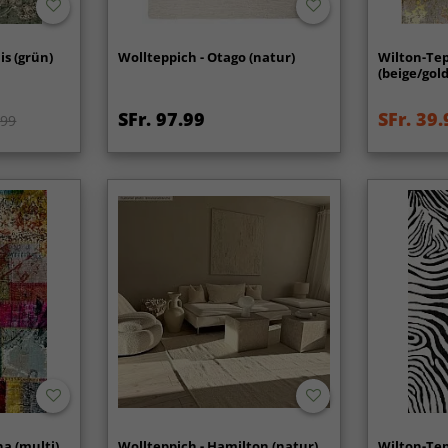
is (grün)
Wollteppich - Otago (natur)
Wilton-Tep
(beige/gold
SFr. 97.99
SFr. 39.
.99
na (multi)
Wollteppich - Hamilton (natur)
Wilton-Tep