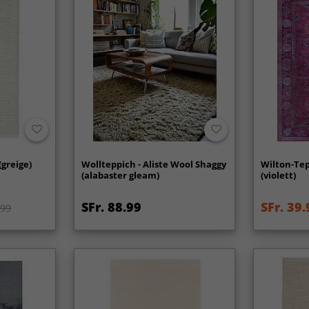
(greige)
Wollteppich - Aliste Wool Shaggy
Wilton-Tep
(alabaster gleam)
(violett)
SFr. 88.99
SFr. 39.
.99