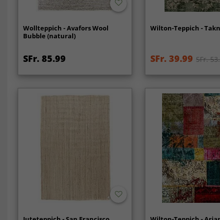
Wollteppich - Avafors Wool
Wilton-Teppich - Takn
Bubble (natural)
SFr. 85.99
SFr. 39.99
SFr. 53
Juteteppich - San Francisco
Wilton-Teppich - Aria