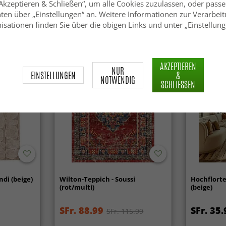
„Akzeptieren & Schließen“, um alle Cookies zuzulassen, oder passe
SFr. 97.99
SFr. 39.
ten über „Einstellungen“ an. Weitere Informationen zur Verarbeit
.99
isationen finden Sie über die obigen Links und unter „Einstellung
AKZEPTIEREN
NUR
EINSTELLUNGEN
&
NOTWENDIG
SCHLIESSEN
ndi (beige)
Wilton-Teppich - Soussi
Hochflorte
(rot/multi)
(beige)
SFr. 88.99
SFr. 35.
SFr. 115.99