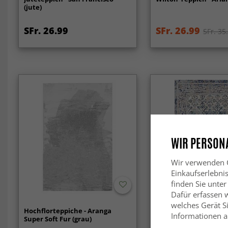
(jute)
SFr. 26.99
SFr. 26.99
SFr. 35
WIR PERSONA
Wir verwenden C
Einkaufserlebni
finden Sie unter
Dafür erfassen 
welches Gerät Si
Hochflorteppiche - Aranga
Wilton-Teppich - Deniz
Informationen au
Super Soft Fur (grau)