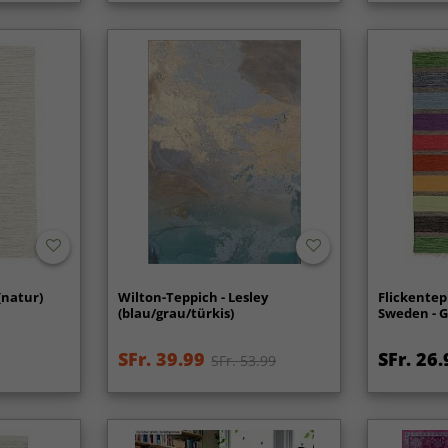
(natur)
Wilton-Teppich - Lesley
Flickentep
(blau/grau/türkis)
Sweden - G
SFr. 39.99
SFr. 26.
SFr. 53.99