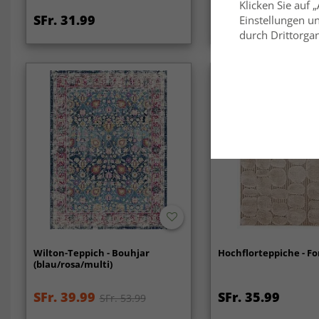
Klicken Sie auf 
SFr. 31.99
SFr. 39.99
Einstellungen un
SFr. 53
durch Drittorgan
Wilton-Teppich - Bouhjar
Hochflorteppiche - Fo
(blau/rosa/multi)
SFr. 39.99
SFr. 35.99
SFr. 53.99