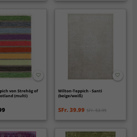
pich von Strehög of
Wilton-Teppich - Santi
otland (multi)
(beige/weiß)
99
SFr. 39.99
SFr. 53.99