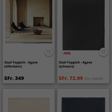
-40%
Sisal-Teppich - Agave
Sisal-Teppich - Agave
(elfenbein)
(schwarz)
SFr. 349
SFr. 72.99
SFr. 120.99