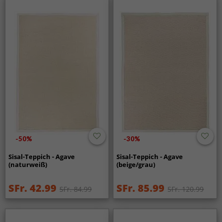
-50%
-30%
Sisal-Teppich - Agave
Sisal-Teppich - Agave
(naturweiß)
(beige/grau)
SFr. 42.99
SFr. 85.99
SFr. 84.99
SFr. 120.99