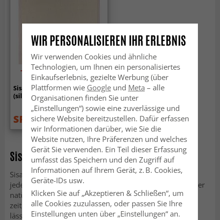
WIR PERSONALISIEREN IHR ERLEBNIS
Wir verwenden Cookies und ähnliche
Technologien, um Ihnen ein personalisiertes
-50%
Einkaufserlebnis, gezielte Werbung (über
Plattformen wie
Google
und
Meta
– alle
Sisal-Teppich - Agave
(silber/grau)
Organisationen finden Sie unter
„Einstellungen“) sowie eine zuverlässige und
SFr. 27.99
sichere Website bereitzustellen. Dafür erfassen
SFr. 55.99
wir Informationen darüber, wie Sie die
Website nutzen, Ihre Präferenzen und welches
Gerät Sie verwenden. Ein Teil dieser Erfassung
Sisalteppich 200x300 kombinieren
umfasst das Speichern und den Zugriff auf
Informationen auf Ihrem Gerät, z. B. Cookies,
Sisalteppiche sind wunderschöne Naturprodukte, die
Geräte-IDs usw.
jedem Zuhause einen besonderen Touch geben. Dank der
Klicken Sie auf „Akzeptieren & Schließen“, um
natürlichen Farbgebung der Sisalfaser haben sie einen
alle Cookies zuzulassen, oder passen Sie Ihre
zeitlosen, schlichten Stil, der sich optimal kombinieren
Einstellungen unten über „Einstellungen“ an.
lässt. Sisalteppich 200x300 wirken unaufdringlich und