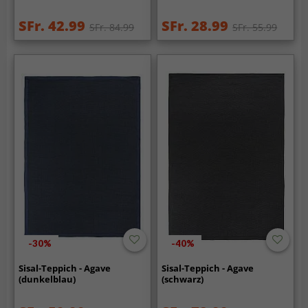
SFr. 42.99
SFr. 28.99
SFr. 84.99
SFr. 55.99
-30%
-40%
Sisal-Teppich - Agave
Sisal-Teppich - Agave
(dunkelblau)
(schwarz)