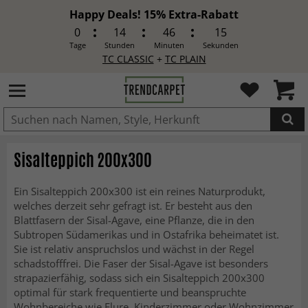
Happy Deals! 15% Extra-Rabatt
0
14
46
14
Tage
Stunden
Minuten
Sekunden
TC CLASSIC
+
TC PLAIN
IN DEN WARENKORB GELEGT.
Sisalteppich 200x300
Ein Sisalteppich 200x300 ist ein reines Naturprodukt,
welches derzeit sehr gefragt ist. Er besteht aus den
Blattfasern der Sisal-Agave, eine Pflanze, die in den
Subtropen Südamerikas und in Ostafrika beheimatet ist.
Sie ist relativ anspruchslos und wächst in der Regel
schadstofffrei. Die Faser der Sisal-Agave ist besonders
strapazierfähig, sodass sich ein Sisalteppich 200x300
optimal für stark frequentierte und beanspruchte
Wohnbereiche wie Flure, Kinderzimmer oder Wohnzimmer