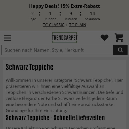
Happy Deals! 15% Extra-Rabatt
2
1
9
12
Tage
Stunden
Minuten
Sekunden
TC CLASSIC
+
TC PLAIN
IN DEN WARENKORB GELEGT.
Schwarz Teppiche
Willkommen in unserer Kategorie "Schwarz Teppiche". Hier
präsentieren wir Ihnen eine vielfältige Auswahl an
Teppichen in verschiedenen Schwarznuancen. Die tiefe und
zeitlose Eleganz der Farbe Schwarz verleiht jedem Raum
eine besondere Note und schafft eine ausdrucksstarke
Grundlage für Ihre Einrichtung.
Schwarz Teppiche - Schnelle Lieferzeiten
Unsere Kollektion von Schwarz Teppichen umfasst eine