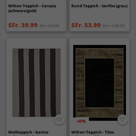
Wilton-Teppich - Cerasia
Rund Teppich - Serifos (grau)
(schwarz/gold)
SFr. 39.99
SFr. 53.99
SFr. 53.99
SFr. 133.99
-60%
Wollteppich - Garine
Wilton-Teppich - Tilos