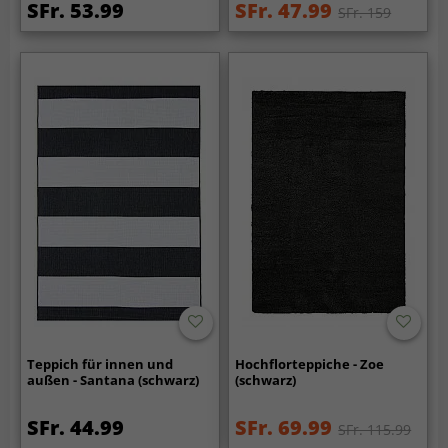
SFr. 53.99
SFr. 47.99
SFr. 159
Teppich für innen und
Hochflorteppiche - Zoe
außen - Santana (schwarz)
(schwarz)
SFr. 44.99
SFr. 69.99
SFr. 115.99