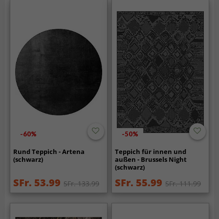
-60%
-50%
Rund Teppich - Artena
Teppich für innen und
(schwarz)
außen - Brussels Night
(schwarz)
SFr. 53.99
SFr. 55.99
SFr. 133.99
SFr. 111.99