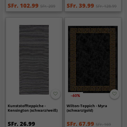
SFr. 102.99
SFr. 39.99
SFr. 209
SFr. 128.99
-60%
Kunststoffteppiche -
Wilton-Teppich - Myra
Kensington (schwarz/weiß)
(schwarz/gold)
SFr. 26.99
SFr. 67.99
SFr. 169