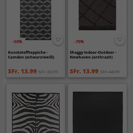
-50%
-70%
Kunststoffteppiche -
Shaggy Indoor-Outdoor -
Camden (schwarz/weiß)
Newhaven (anthrazit)
SFr. 13.99
SFr. 13.99
SFr. 26.99
SFr. 44.99