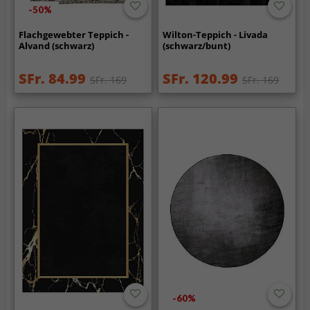
-50%
Flachgewebter Teppich -
Wilton-Teppich - Livada
Alvand (schwarz)
(schwarz/bunt)
SFr. 84.99
SFr. 120.99
SFr. 169
SFr. 169
-60%