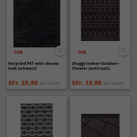
-50%
-70%
Recycled PET with viscose
Shaggy Indoor-Outdoor -
look (schwarz)
Chester (anthrazit)
SFr. 25.99
SFr. 13.99
SFr. 51.99
SFr. 44.99