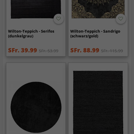
Wilton-Teppich - Serifos
Wilton-Teppich - Sandrigo
(dunkelgrau)
(schwarz/gold)
SFr. 39.99
SFr. 88.99
SFr. 53.99
SFr. 115.99