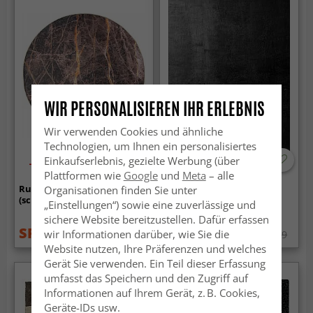
WIR PERSONALISIEREN IHR ERLEBNIS
Wir verwenden Cookies und ähnliche
Technologien, um Ihnen ein personalisiertes
Einkaufserlebnis, gezielte Werbung (über
-60%
Plattformen wie
Google
und
Meta
– alle
Rund Teppich - Aris
Wilton-Teppich - Artena
Organisationen finden Sie unter
(schwarz/gold)
(schwarz)
„Einstellungen“) sowie eine zuverlässige und
sichere Website bereitzustellen. Dafür erfassen
SFr. 30.99
SFr. 88.99
wir Informationen darüber, wie Sie die
SFr. 75.99
SFr. 115.99
Website nutzen, Ihre Präferenzen und welches
Gerät Sie verwenden. Ein Teil dieser Erfassung
umfasst das Speichern und den Zugriff auf
Informationen auf Ihrem Gerät, z. B. Cookies,
Geräte-IDs usw.