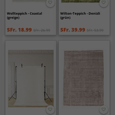
Wollteppich - Coastal
Wilton-Teppich - Denizli
(greige)
(grün)
SFr. 18.99
SFr. 39.99
SFr. 26.99
SFr. 53.99