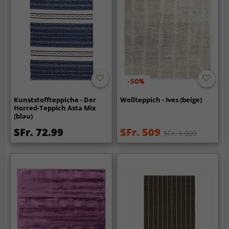
-50%
Kunststoffteppiche - Der
Wollteppich - Ives (beige)
Horred-Teppich Asta Mix
(blau)
SFr. 72.99
SFr. 509
SFr. 1 009