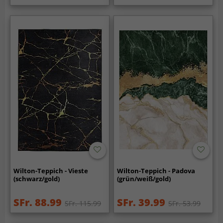
Wilton-Teppich - Vieste
Wilton-Teppich - Padova
(schwarz/gold)
(grün/weiß/gold)
SFr. 88.99
SFr. 39.99
SFr. 115.99
SFr. 53.99