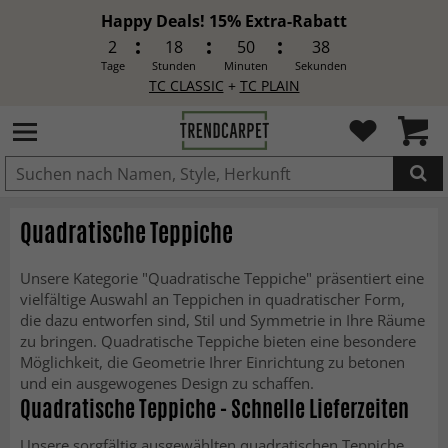
Happy Deals! 15% Extra-Rabatt
2
18
50
36
Tage
Stunden
Minuten
Sekunden
TC CLASSIC
+
TC PLAIN
IN DEN WARENKORB GELEGT.
Quadratische Teppiche
Unsere Kategorie "Quadratische Teppiche" präsentiert eine
vielfältige Auswahl an Teppichen in quadratischer Form,
die dazu entworfen sind, Stil und Symmetrie in Ihre Räume
zu bringen. Quadratische Teppiche bieten eine besondere
Möglichkeit, die Geometrie Ihrer Einrichtung zu betonen
und ein ausgewogenes Design zu schaffen.
Quadratische Teppiche - Schnelle Lieferzeiten
Unsere sorgfältig ausgewählten quadratischen Teppiche