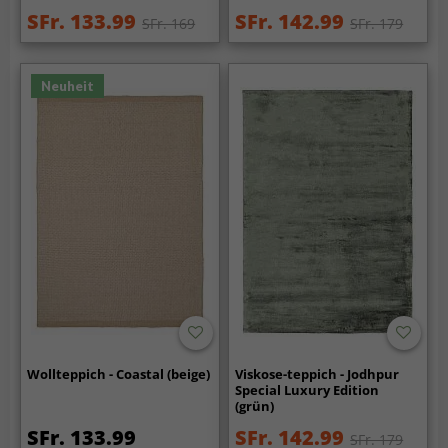
SFr. 133.99
SFr. 142.99
SFr. 169
SFr. 179
Neuheit
Wollteppich - Coastal (beige)
Viskose-teppich - Jodhpur
Special Luxury Edition
(grün)
SFr. 133.99
SFr. 142.99
SFr. 179