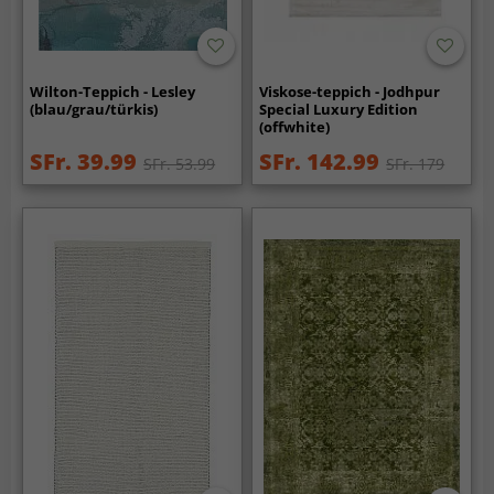
Wilton-Teppich - Lesley
Viskose-teppich - Jodhpur
(blau/grau/türkis)
Special Luxury Edition
(offwhite)
SFr. 39.99
SFr. 142.99
SFr. 53.99
SFr. 179