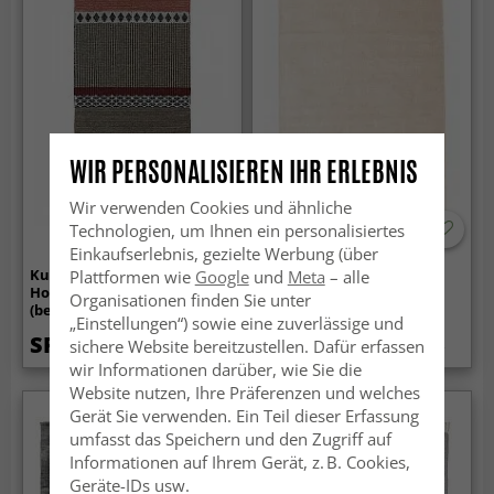
WIR PERSONALISIEREN IHR ERLEBNIS
Wir verwenden Cookies und ähnliche
Technologien, um Ihnen ein personalisiertes
Einkaufserlebnis, gezielte Werbung (über
Kunststoffteppiche - Der
Viskose-teppich - Jodhpur
Plattformen wie
Google
und
Meta
– alle
Horred-Teppich Savanne
Special Luxury Edition
Organisationen finden Sie unter
(beige)
(hellbeige)
„Einstellungen“) sowie eine zuverlässige und
SFr. 31.99
SFr. 142.99
sichere Website bereitzustellen. Dafür erfassen
SFr. 179
wir Informationen darüber, wie Sie die
Website nutzen, Ihre Präferenzen und welches
Gerät Sie verwenden. Ein Teil dieser Erfassung
umfasst das Speichern und den Zugriff auf
Informationen auf Ihrem Gerät, z. B. Cookies,
Geräte-IDs usw.