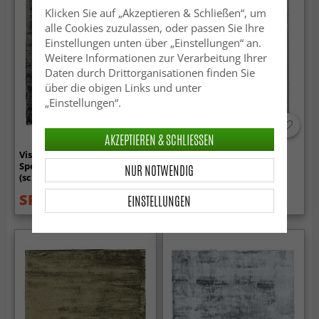
Klicken Sie auf „Akzeptieren & Schließen“, um
alle Cookies zuzulassen, oder passen Sie Ihre
Einstellungen unten über „Einstellungen“ an.
Weitere Informationen zur Verarbeitung Ihrer
Daten durch Drittorganisationen finden Sie
über die obigen Links und unter
„Einstellungen“.
-50%
AKZEPTIEREN & SCHLIESSEN
Viskose-teppich - Jodhpur
Wollteppich - Bibury
Special Luxury Edition
(hellgrau)
NUR NOTWENDIG
(schwarz)
SFr. 142.99
SFr. 41.99
EINSTELLUNGEN
SFr. 179
SFr. 84.99