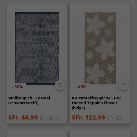
-50%
-40%
Wollteppich - Coastal
Kunststoffteppiche - Der
(schwarz/weiß)
Horred-Teppich Flower
(beige)
SFr. 44.99
SFr. 122.99
SFr. 88.99
SFr. 209