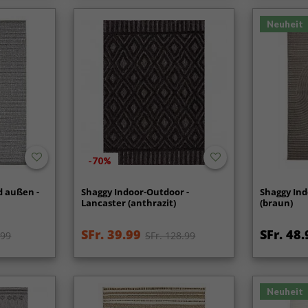
Neuheit
-70%
d außen -
Shaggy Indoor-Outdoor -
Shaggy In
Lancaster (anthrazit)
(braun)
SFr. 39.99
SFr. 48.
.99
SFr. 128.99
Neuheit