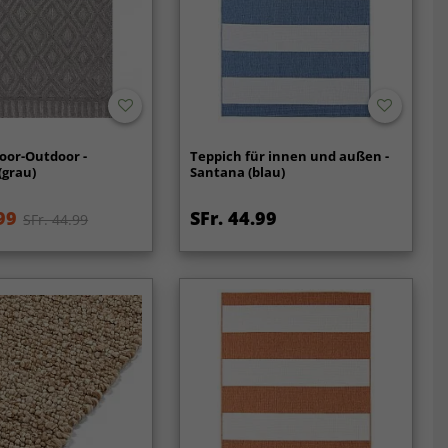
oor-Outdoor -
Teppich für innen und außen -
(grau)
Santana (blau)
99
SFr. 44.99
SFr. 44.99