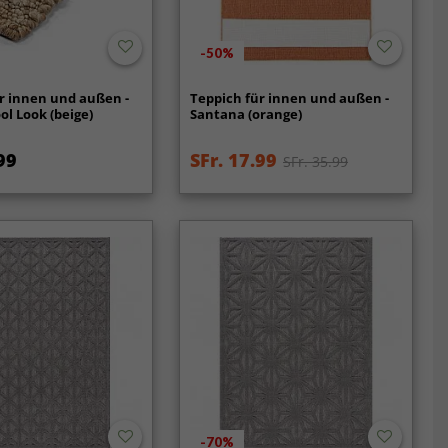
-50%
r innen und außen -
Teppich für innen und außen -
ol Look (beige)
Santana (orange)
99
SFr. 17.99
SFr. 35.99
-70%