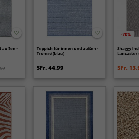
-70%
d außen -
Teppich für innen und außen -
Shaggy Ind
Tromsø (blau)
Lancaster 
SFr. 44.99
SFr. 13.
.99