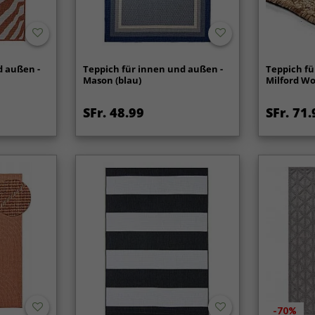
d außen -
Teppich für innen und außen -
Teppich fü
Mason (blau)
Milford Wo
SFr. 48.99
SFr. 71.
-70%