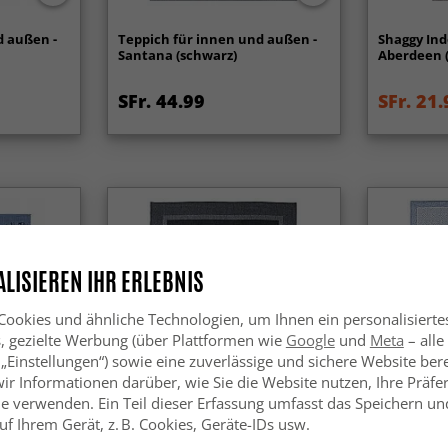
d außen -
Teppich für innen und außen -
Shaggy Ind
Santana (schwarz)
Aberdeen 
SFr. 44.99
SFr. 21.
LISIEREN IHR ERLEBNIS
ookies und ähnliche Technologien, um Ihnen ein personalisierte
s, gezielte Werbung (über Plattformen wie
Google
und
Meta
– alle
 „Einstellungen“) sowie eine zuverlässige und sichere Website bere
wir Informationen darüber, wie Sie die Website nutzen, Ihre Präf
e verwenden. Ein Teil dieser Erfassung umfasst das Speichern und
f Ihrem Gerät, z. B. Cookies, Geräte-IDs usw.