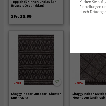
Klicken Sie auf 
Teppich für innen und außen -
Teppich für innen un
Brussels Ocean (blau)
Arlo (blau)
Einstellungen un
durch Drittorgan
SFr. 35.99
SFr. 44.99
-70%
-70%
Shaggy Indoor-Outdoor - Chester
Shaggy Indoor-Outdoo
(anthrazit)
Newhaven (anthrazit