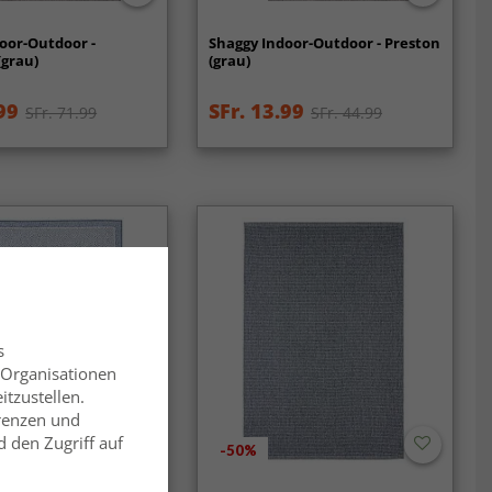
oor-Outdoor -
Shaggy Indoor-Outdoor - Preston
(grau)
(grau)
99
SFr. 13.99
SFr. 71.99
SFr. 44.99
s
 Organisationen
itzustellen.
erenzen und
 den Zugriff auf
-50%