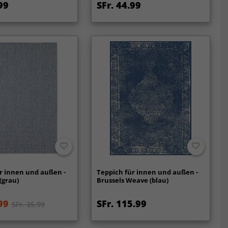
99
SFr. 44.99
r innen und außen -
Teppich für innen und außen -
(grau)
Brussels Weave (blau)
99
SFr. 115.99
SFr. 35.99