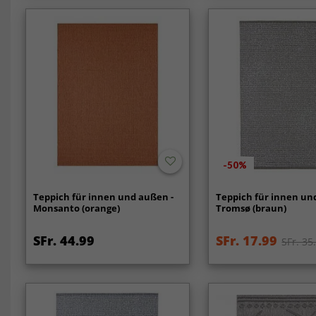
-50%
Teppich für innen und außen -
Teppich für innen un
Monsanto (orange)
Tromsø (braun)
SFr. 44.99
SFr. 17.99
SFr. 35