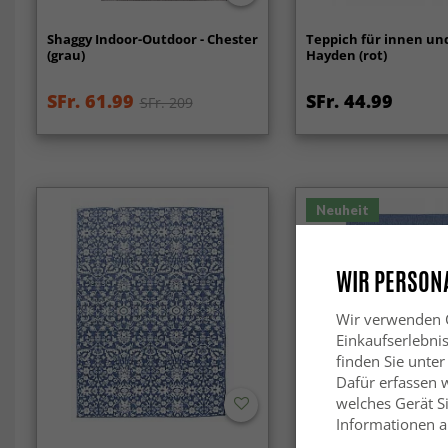
Shaggy Indoor-Outdoor - Chester
Teppich für innen un
(grau)
Hayden (rot)
SFr. 61.99
SFr. 44.99
SFr. 209
Neuheit
WIR PERSONA
Wir verwenden C
Einkaufserlebni
finden Sie unter
Dafür erfassen 
welches Gerät Si
Informationen au