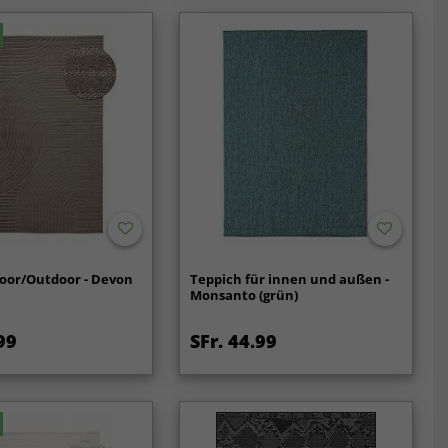
door/Outdoor - Devon
Teppich für innen und außen -
Monsanto (grün)
99
SFr. 44.99