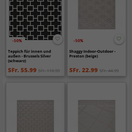
-50%
-50%
Teppich für innen und
Shaggy Indoor-Outdoor -
außen - Brussels Silver
Preston (beige)
(schwarz)
SFr. 55.99
SFr. 22.99
SFr. 110.99
SFr. 44.99