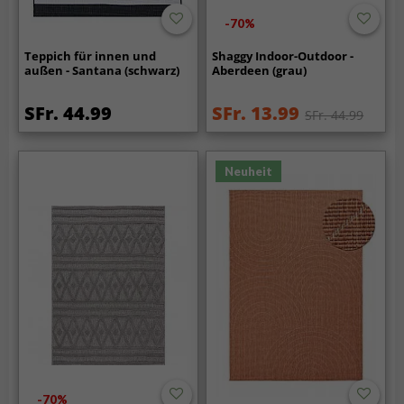
-70%
Teppich für innen und
Shaggy Indoor-Outdoor -
außen - Santana (schwarz)
Aberdeen (grau)
SFr. 44.99
SFr. 13.99
SFr. 44.99
Neuheit
-70%