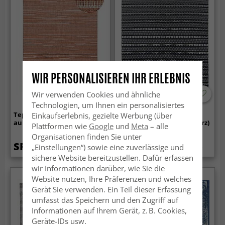
WIR PERSONALISIEREN IHR ERLEBNIS
Wir verwenden Cookies und ähnliche
-50%
Technologien, um Ihnen ein personalisiertes
Teppich für innen und
Teppich für innen und
Einkaufserlebnis, gezielte Werbung (über
außen - Arcata (rot)
außen - Geiranger (schwarz)
Plattformen wie
Google
und
Meta
– alle
Organisationen finden Sie unter
SFr. 44.99
SFr. 17.99
„Einstellungen“) sowie eine zuverlässige und
SFr. 35.99
sichere Website bereitzustellen. Dafür erfassen
wir Informationen darüber, wie Sie die
Website nutzen, Ihre Präferenzen und welches
Gerät Sie verwenden. Ein Teil dieser Erfassung
umfasst das Speichern und den Zugriff auf
Informationen auf Ihrem Gerät, z. B. Cookies,
Geräte-IDs usw.