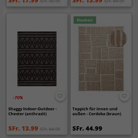
SFr. 17.99
SFr. 13.99
SFr. 35.99
SFr. 44.99
Neuheit
-70%
Shaggy Indoor-Outdoor -
Teppich für innen und
Chester (anthrazit)
außen - Cordoba (braun)
SFr. 13.99
SFr. 44.99
SFr. 44.99