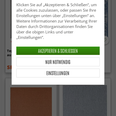
Klicken Sie auf „Akzeptieren & Schließen“, um
alle Cookies zuzulassen, oder passen Sie Ihre
Einstellungen unten über „Einstellungen“ an.
Weitere Informationen zur Verarbeitung Ihrer
Daten durch Drittorganisationen finden Sie
über die obigen Links und unter
„Einstellungen“.
-50%
AKZEPTIEREN & SCHLIESSEN
Teppich für innen und
Teppich für innen und
außen - Tromsø (braun)
außen - Brussels Weave
(blau)
NUR NOTWENDIG
SFr. 17.99
SFr. 115.99
SFr. 35.99
EINSTELLUNGEN