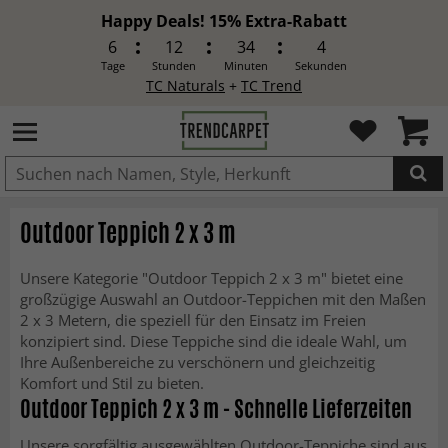
Happy Deals! 15% Extra-Rabatt
6
12
34
1
Tage
Stunden
Minuten
Sekunden
TC Naturals
+
TC Trend
IN DEN WARENKORB GELEGT.
Outdoor Teppich 2 x 3 m
Unsere Kategorie "Outdoor Teppich 2 x 3 m" bietet eine
großzügige Auswahl an Outdoor-Teppichen mit den Maßen
2 x 3 Metern, die speziell für den Einsatz im Freien
konzipiert sind. Diese Teppiche sind die ideale Wahl, um
Ihre Außenbereiche zu verschönern und gleichzeitig
Komfort und Stil zu bieten.
Outdoor Teppich 2 x 3 m - Schnelle Lieferzeiten
Unsere sorgfältig ausgewählten Outdoor-Teppiche sind aus