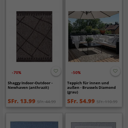
-70%
-50%
Shaggy Indoor-Outdoor -
Teppich für innen und
Newhaven (anthrazit)
außen - Brussels Diamond
(grau)
SFr. 13.99
SFr. 54.99
SFr. 44.99
SFr. 110.99