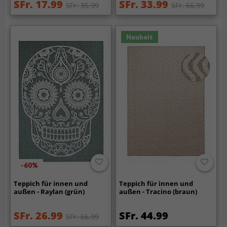
SFr. 17.99
SFr. 33.99
SFr. 35.99
SFr. 66.99
Neuheit
-60%
Teppich für innen und
Teppich für innen und
außen - Raylan (grün)
außen - Tracino (braun)
SFr. 26.99
SFr. 44.99
SFr. 66.99