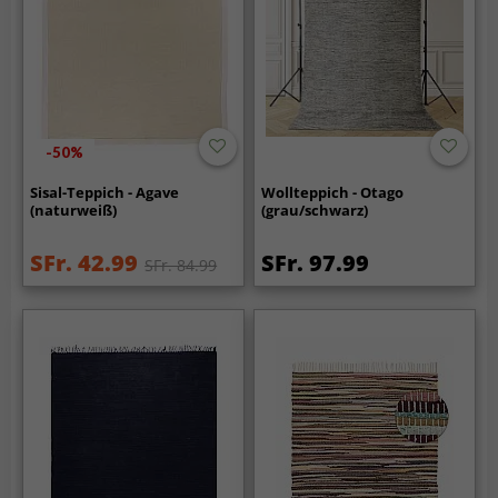
-50%
Sisal-Teppich - Agave
Wollteppich - Otago
(naturweiß)
(grau/schwarz)
SFr. 42.99
SFr. 97.99
SFr. 84.99