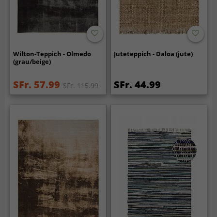
Wilton-Teppich - Olmedo
Juteteppich - Daloa (jute)
(grau/beige)
SFr. 57.99
SFr. 44.99
SFr. 115.99