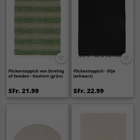
Flickenteppich von Strehög
Flickenteppich - Silje
of Sweden - Havtorn (grün)
(schwarz)
SFr. 21.99
SFr. 22.99