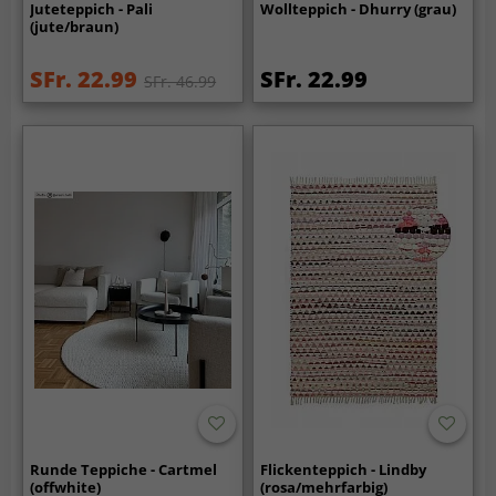
Juteteppich - Pali
Wollteppich - Dhurry (grau)
(jute/braun)
SFr. 22.99
SFr. 22.99
SFr. 46.99
Runde Teppiche - Cartmel
Flickenteppich - Lindby
(offwhite)
(rosa/mehrfarbig)