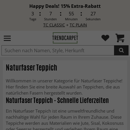
Happy Deals! 15% Extra-Rabatt
3
7
55
25
Tage
Stunden
Minuten
Sekunden
TC CLASSIC
+
TC PLAIN
IN DEN WARENKORB GELEGT.
Naturfaser Teppich
Willkommen in unserer Kategorie für Naturfaser Teppiche!
Hier finden Sie eine breite Auswahl an Teppichen, die aus
natürlichen Fasern hergestellt wurden.
Naturfaser Teppich - Schnelle Lieferzeiten
Ein Naturfaser Teppich ist eine umweltfreundliche und
nachhaltige Wahl für jeden Raum in Ihrem Zuhause. Diese
Teppiche werden aus Materialien wie Jute, Sisal, Kokosnuss
oder Seegras hergestellt und verleihen Ihrem Raum eine