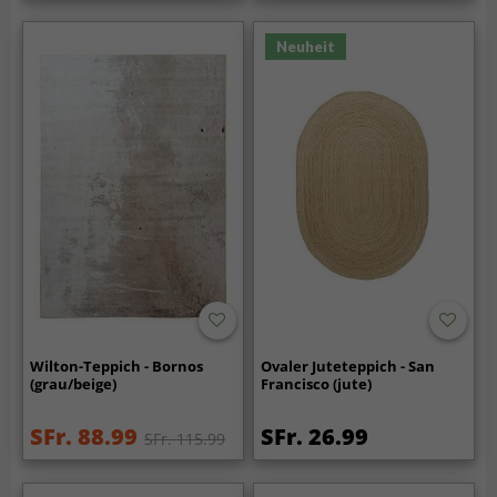
Neuheit
Wilton-Teppich - Bornos
Ovaler Juteteppich - San
(grau/beige)
Francisco (jute)
SFr. 88.99
SFr. 26.99
SFr. 115.99