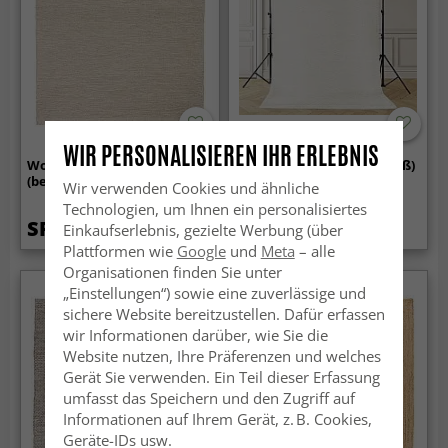
WIR PERSONALISIEREN IHR ERLEBNIS
Wollteppich - Willmar
Wollteppich - Coastal (weiß)
(beige)
Wir verwenden Cookies und ähnliche
Technologien, um Ihnen ein personalisiertes
SFr. 92.99
SFr. 26.99
Einkaufserlebnis, gezielte Werbung (über
Plattformen wie
Google
und
Meta
– alle
Organisationen finden Sie unter
„Einstellungen“) sowie eine zuverlässige und
sichere Website bereitzustellen. Dafür erfassen
wir Informationen darüber, wie Sie die
Website nutzen, Ihre Präferenzen und welches
Gerät Sie verwenden. Ein Teil dieser Erfassung
umfasst das Speichern und den Zugriff auf
Informationen auf Ihrem Gerät, z. B. Cookies,
Geräte-IDs usw.