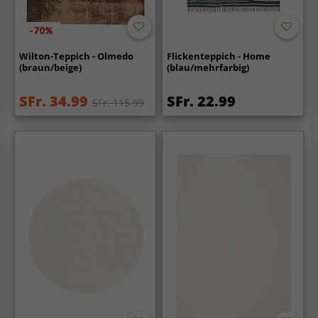
-70%
Wilton-Teppich - Olmedo
Flickenteppich - Home
(braun/beige)
(blau/mehrfarbig)
SFr. 34.99
SFr. 22.99
SFr. 115.99