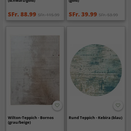
(schwarz/gold)
(gold)
SFr. 88.99
SFr. 39.99
SFr. 115.99
SFr. 53.99
Wilton-Teppich - Bornos
Rund Teppich - Kebira (blau)
(grau/beige)