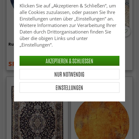
Klicken Sie auf „Akzeptieren & Schließen“, um
alle Cookies zuzulassen, oder passen Sie Ihre
Einstellungen unten über „Einstellungen“ an.
Weitere Informationen zur Verarbeitung Ihrer
Daten durch Drittorganisationen finden Sie
über die obigen Links und unter
Rund Teppich - Taknis (blau)
Wilton-Teppich - Bohemia
„Einstellungen“.
(blau/multi)
AKZEPTIEREN & SCHLIESSEN
SFr. 53.99
SFr. 39.99
SFr. 75.99
SFr. 53.99
NUR NOTWENDIG
EINSTELLUNGEN