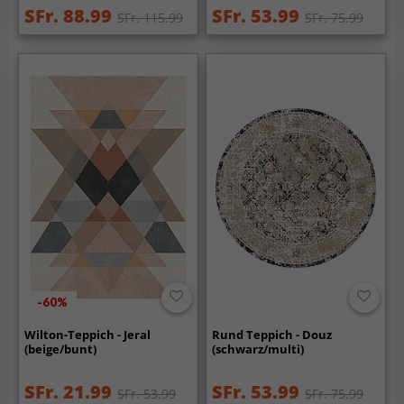
SFr. 88.99
SFr. 53.99
SFr. 115.99
SFr. 75.99
-60%
Wilton-Teppich - Jeral
Rund Teppich - Douz
(beige/bunt)
(schwarz/multi)
SFr. 21.99
SFr. 53.99
SFr. 53.99
SFr. 75.99