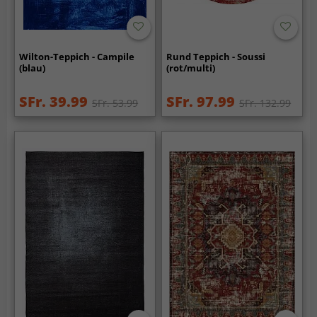
Wilton-Teppich - Campile
Rund Teppich - Soussi
(blau)
(rot/multi)
SFr. 39.99
SFr. 97.99
SFr. 53.99
SFr. 132.99