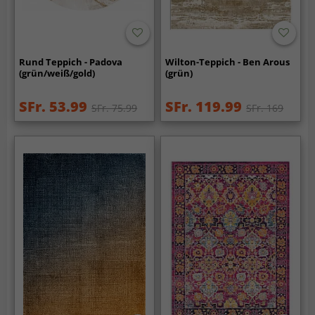
Rund Teppich - Padova
Wilton-Teppich - Ben Arous
(grün/weiß/gold)
(grün)
SFr. 53.99
SFr. 119.99
SFr. 75.99
SFr. 169