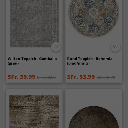
Wilton-Teppich - Gombalia
Rund Teppich - Bohemia
(grau)
(blau/multi)
SFr. 39.99
SFr. 53.99
SFr. 53.99
SFr. 75.99