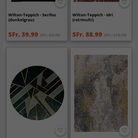
Wilton-Teppich - Serifos
Wilton-Teppich - Idri
(dunkelgrau)
(rot/multi)
SFr. 39.99
SFr. 88.99
SFr. 53.99
SFr. 115.99