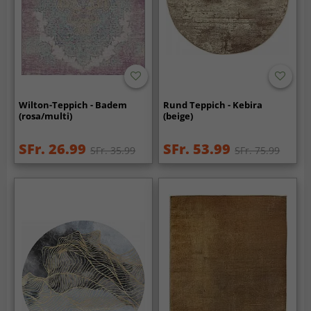
Wilton-Teppich - Badem
Rund Teppich - Kebira
(rosa/multi)
(beige)
SFr. 26.99
SFr. 53.99
SFr. 35.99
SFr. 75.99