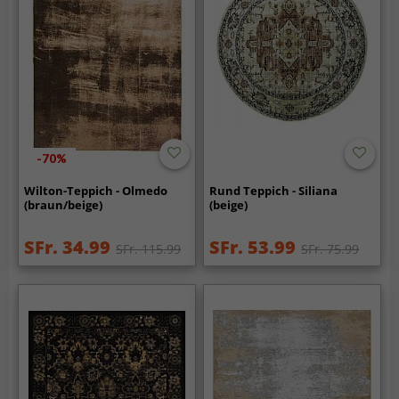
-70%
Wilton-Teppich - Olmedo
Rund Teppich - Siliana
(braun/beige)
(beige)
SFr. 34.99
SFr. 53.99
SFr. 115.99
SFr. 75.99