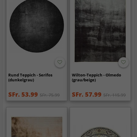
Rund Teppich - Serifos
Wilton-Teppich - Olmedo
(dunkelgrau)
(grau/beige)
SFr. 53.99
SFr. 57.99
SFr. 75.99
SFr. 115.99