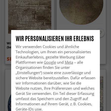
WIR PERSONALISIEREN IHR ERLEBNIS
Wilton-Teppich - Kebira
Rund Teppich - Oristano
Wir verwenden Cookies und ähnliche
(beige)
(braun/gold)
Technologien, um Ihnen ein personalisiertes
Einkaufserlebnis, gezielte Werbung (über
SFr. 39.99
SFr. 53.99
SFr. 53.99
SFr. 75.99
Plattformen wie
Google
und
Meta
– alle
Organisationen finden Sie unter
„Einstellungen“) sowie eine zuverlässige und
sichere Website bereitzustellen. Dafür erfassen
wir Informationen darüber, wie Sie die
Website nutzen, Ihre Präferenzen und welches
Gerät Sie verwenden. Ein Teil dieser Erfassung
umfasst das Speichern und den Zugriff auf
Informationen auf Ihrem Gerät, z. B. Cookies,
Geräte-IDs usw.