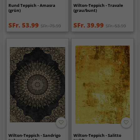
Rund Teppich - Amasra
Wilton-Teppich - Travale
(grün)
(grau/bunt)
SFr. 53.99
SFr. 39.99
SFr. 75.99
SFr. 53.99
Wilton-Teppich - Sandrigo
Wilton-Teppich - Salitto