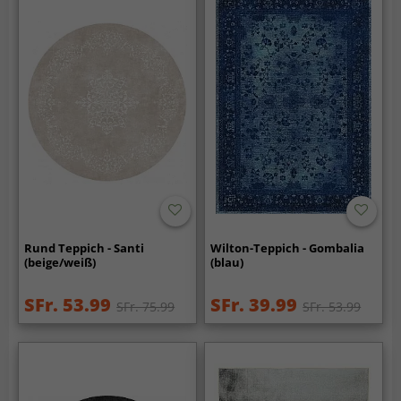
Rund Teppich - Santi
Wilton-Teppich - Gombalia
(beige/weiß)
(blau)
SFr. 53.99
SFr. 39.99
SFr. 75.99
SFr. 53.99