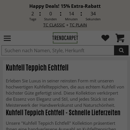
Happy Deals! 15% Extra-Rabatt
2
0
14
33
Tage
Stunden
Minuten
Sekunden
TC CLASSIC
+
TC PLAIN
IN DEN WARENKORB GELEGT.
Kuhfell Teppich Echtfell
Erleben Sie Luxus in seiner reinsten Form mit unseren
hochwertigen Kuhfellteppichen, die aus echtem Kuhfell von
höchster Güte gefertigt sind. Diese Kollektion verkörpert
die Essenz von Eleganz und Stil, und jedes Stück ist ein
Meisterwerk der Handwerkskunst und Naturschönheit.
Kuhfell Teppich Echtfell - Schnelle Lieferzeiten
Unsere "Kuhfell Teppich Echtfell" Kollektion präsentiert
Ihnen eine handverlesene Auswahl an Kuhfellteppichen,