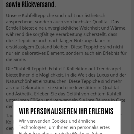
sowie Rückversand.
Unsere Kuhfellteppiche sind nicht nur ästhetisch
ansprechend, sondern auch von höchster Qualität. Das
Echtfell bietet eine unvergleichliche Weichheit und Wärme,
während die sorgfältige Verarbeitung sicherstellt, dass
diese Teppiche auch nach langer Nutzungsdauer in
erstklassigem Zustand bleiben. Diese Teppiche sind nicht
nur ein dekoratives Element, sondern auch ein Erlebnis für
die Sinne.
Die "Kuhfell Teppich Echtfell" Kollektion auf Trendcarpet
bietet Ihnen die Möglichkeit, in die Welt des Luxus und der
Naturschönheit einzutauchen. Diese Teppiche sind mehr
als nur Dekoration - sie sind eine Investition in Qualität
und Ästhetik. Erleben Sie das Gefühl von echtem Kuhfell
unter Ihren Füßen und verwandeln Sie Ihre Räume in Orte
der Eleganz und Raffinesse.
WIR PERSONALISIEREN IHR ERLEBNIS
Tauchen Sie ein in die Welt der "Kuhfell Teppich Echtfell"
Wir verwenden Cookies und ähnliche
Kollektion und entdecken Sie die zeitlose Schönheit und
Technologien, um Ihnen ein personalisiertes
den Luxus, den diese Teppiche in Ihr Zuhause bringen
Einkaufserlebnis, gezielte Werbung (über