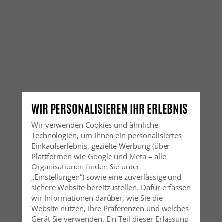
WIR PERSONALISIEREN IHR ERLEBNIS
Wir verwenden Cookies und ähnliche
Technologien, um Ihnen ein personalisiertes
Einkaufserlebnis, gezielte Werbung (über
Plattformen wie
Google
und
Meta
– alle
Organisationen finden Sie unter
„Einstellungen“) sowie eine zuverlässige und
sichere Website bereitzustellen. Dafür erfassen
wir Informationen darüber, wie Sie die
Website nutzen, Ihre Präferenzen und welches
Gerät Sie verwenden. Ein Teil dieser Erfassung