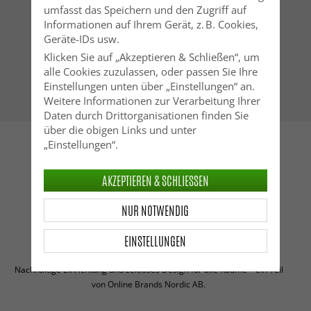
umfasst das Speichern und den Zugriff auf
Informationen auf Ihrem Gerät, z. B. Cookies,
Geräte-IDs usw.
Klicken Sie auf „Akzeptieren & Schließen“, um
alle Cookies zuzulassen, oder passen Sie Ihre
Einstellungen unten über „Einstellungen“ an.
Weitere Informationen zur Verarbeitung Ihrer
Daten durch Drittorganisationen finden Sie
über die obigen Links und unter
„Einstellungen“.
AKZEPTIEREN & SCHLIESSEN
Telefon: 0800 1807757 (gebührenfrei)
Kontakt
NUR NOTWENDIG
EINSTELLUNGEN
Ergänzen Sie Ihr Zuhause mit Möbeln von Reforma.
Nachhaltige Einrichtung und zeitloses Design für alle Räume – ein Teil
von Online Brands Nordic AB.