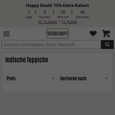
Happy Deals! 15% Extra-Rabatt
2
8
50
44
Tage
Stunden
Minuten
Sekunden
TC CLASSIC
+
TC PLAIN
IN DEN WARENKORB GELEGT.
Indische Teppiche
Preis
Sortieren nach