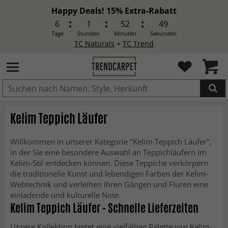
Happy Deals! 15% Extra-Rabatt
6
1
52
48
Tage
Stunden
Minuten
Sekunden
TC Naturals
+
TC Trend
IN DEN WARENKORB GELEGT.
Kelim Teppich Läufer
Willkommen in unserer Kategorie "Kelim Teppich Läufer",
in der Sie eine besondere Auswahl an Teppichläufern im
Kelim-Stil entdecken können. Diese Teppiche verkörpern
die traditionelle Kunst und lebendigen Farben der Kelim-
Webtechnik und verleihen Ihren Gängen und Fluren eine
einladende und kulturelle Note.
Kelim Teppich Läufer - Schnelle Lieferzeiten
Unsere Kollektion bietet eine vielfältige Palette von Kelim-