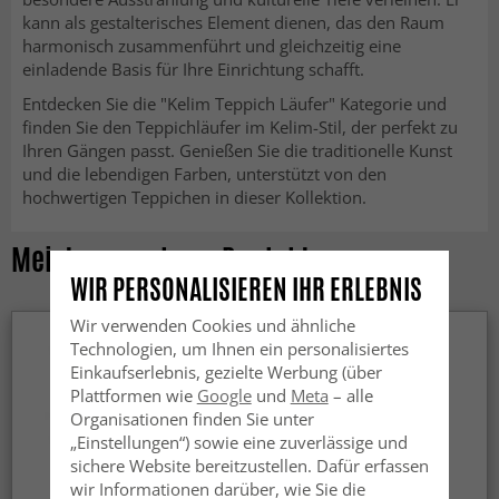
kann als gestalterisches Element dienen, das den Raum
harmonisch zusammenführt und gleichzeitig eine
einladende Basis für Ihre Einrichtung schafft.
Entdecken Sie die "Kelim Teppich Läufer" Kategorie und
finden Sie den Teppichläufer im Kelim-Stil, der perfekt zu
Ihren Gängen passt. Genießen Sie die traditionelle Kunst
und die lebendigen Farben, unterstützt von den
hochwertigen Teppichen in dieser Kollektion.
Meist angesehene Produkte
WIR PERSONALISIEREN IHR ERLEBNIS
Wir verwenden Cookies und ähnliche
Technologien, um Ihnen ein personalisiertes
Einkaufserlebnis, gezielte Werbung (über
Plattformen wie
Google
und
Meta
– alle
Organisationen finden Sie unter
„Einstellungen“) sowie eine zuverlässige und
sichere Website bereitzustellen. Dafür erfassen
wir Informationen darüber, wie Sie die