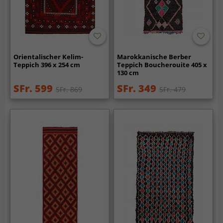
Orientalischer Kelim-
Marokkanische Berber
Teppich 396 x 254 cm
Teppich Boucherouite 405 x
130 cm
SFr. 599
SFr. 349
SFr. 869
SFr. 479