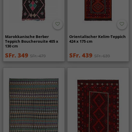
Marokkanische Berber
Orientalischer Kelim-Teppich
Teppich Boucherouite 405 x
424 x 175 cm
130 cm
SFr. 349
SFr. 439
SFr. 479
SFr. 639