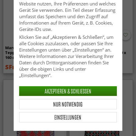
Website nutzen, Ihre Präferenzen und welches
Gerät Sie verwenden. Ein Teil dieser Erfassung
umfasst das Speichern und den Zugriff auf
Informationen auf Ihrem Gerät, z. B. Cookies,
Geräte-IDs usw.
Klicken Sie auf „Akzeptieren & Schließen“, um
alle Cookies zuzulassen, oder passen Sie Ihre
Marokkanische Berber
Marokkanische Berber
Einstellungen unten über „Einstellungen“ an.
Teppich Boucherouite 310 x
Teppich Boucherouite 370 x
Weitere Informationen zur Verarbeitung Ihrer
160 cm
170 cm
Daten durch Drittorganisationen finden Sie
SFr. 389
SFr. 419
SFr. 519
SFr. 649
über die obigen Links und unter
„Einstellungen“.
AKZEPTIEREN & SCHLIESSEN
NUR NOTWENDIG
EINSTELLUNGEN