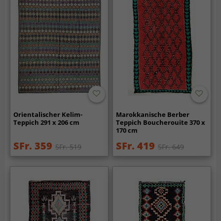
Orientalischer Kelim-
Marokkanische Berber
Teppich 291 x 206 cm
Teppich Boucherouite 370 x
170 cm
SFr. 359
SFr. 419
SFr. 519
SFr. 649