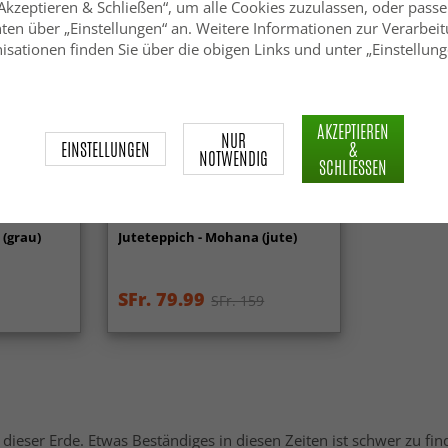
„Akzeptieren & Schließen“, um alle Cookies zuzulassen, oder passe
ten über „Einstellungen“ an. Weitere Informationen zur Verarbeit
isationen finden Sie über die obigen Links und unter „Einstellung
AKZEPTIEREN
NUR
EINSTELLUNGEN
&
NOTWENDIG
SCHLIESSEN
-50%
 (grau)
Juteteppich - Mohana (jute)
SFr. 79.99
SFr. 159
 dieser Erde. Etwas Beständiges in diesen Zeiten ist schwer zu fi