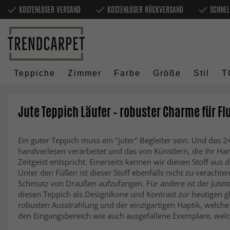
KOSTENLOSER VERSAND
KOSTENLOSER RÜCKVERSAND
SCHNEL
Teppiche
Zimmer
Farbe
Größe
Stil
T
Jute Teppich Läufer – robuster Charme für F
Ein guter Teppich muss ein "juter" Begleiter sein. Und das 
handverlesen verarbeitet und das von Künstlern, die ihr Ha
Zeitgeist entspricht. Einerseits kennen wir diesen Stoff aus
Unter den Füßen ist dieser Stoff ebenfalls nicht zu verachten
Schmutz von Draußen aufzufangen. Für andere ist der Jutetep
diesen Teppich als Designikone und Kontrast zur heutigen gl
robusten Ausstrahlung und der einzigartigen Haptik, welche 
den Eingangsbereich wie auch ausgefallene Exemplare, welch