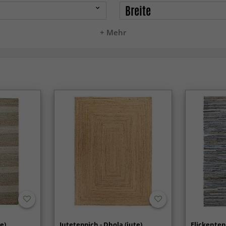
Breite
+ Mehr
te)
Juteteppich - Dhola (jute)
Flickentep