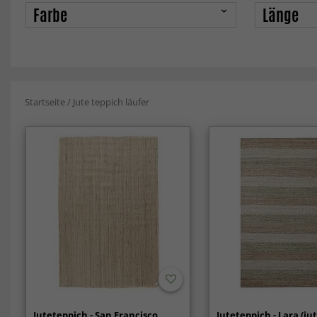
Farbe
Länge
Startseite
/
Jute teppich läufer
Juteteppich - San Francisco
Juteteppich - Lara (ju