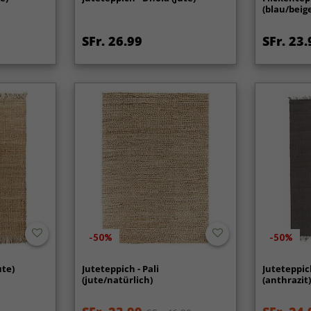
(blau/beig
SFr. 26.99
SFr. 23.
-50%
-50%
ute)
Juteteppich - Pali
Juteteppic
(jute/natürlich)
(anthrazit