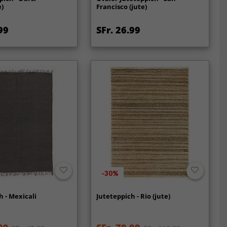
e)
Francisco (jute)
99
SFr. 26.99
-30%
h - Mexicali
Juteteppich - Rio (jute)
)