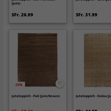
(jute)
SFr. 26.99
SFr. 31.99
-50%
Juteteppich - Pali (jute/braun)
Juteteppich - Daloa (j