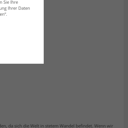
n Sie Ihre
ung Ihrer Daten
en“.
nden, da sich die Welt in stetem Wandel befindet. Wenn wir