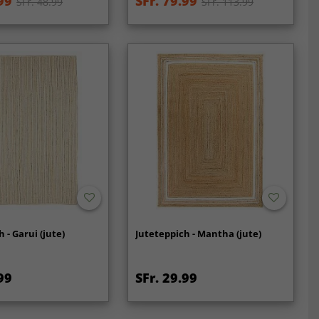
99
SFr. 79.99
SFr. 48.99
SFr. 113.99
 - Garui (jute)
Juteteppich - Mantha (jute)
99
SFr. 29.99