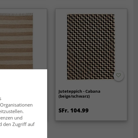
 - Lilia (jute)
Juteteppich - Cabana
(beige/schwarz)
s
 Organisationen
99
SFr. 104.99
SFr. 106.99
itzustellen.
erenzen und
 den Zugriff auf