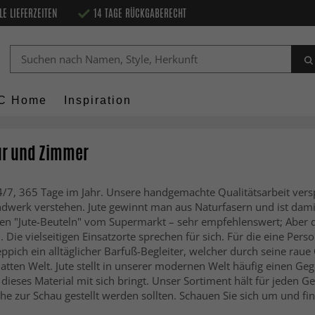
LE LIEFERZEITEN
14 TAGE RÜCKGABERECHT
C Home
Inspiration
lur und Zimmer
24/7, 365 Tage im Jahr. Unsere handgemachte Qualitätsarbeit vers
ndwerk verstehen. Jute gewinnt man aus Naturfasern und ist dami
 den "Jute-Beuteln" vom Supermarkt – sehr empfehlenswert; Aber di
. Die vielseitigen Einsatzorte sprechen für sich. Für die eine Per
pich ein alltäglicher Barfuß-Begleiter, welcher durch seine raue 
atten Welt. Jute stellt in unserer modernen Welt häufig einen Geg
dieses Material mit sich bringt. Unser Sortiment hält für jeden G
e zur Schau gestellt werden sollten. Schauen Sie sich um und fin