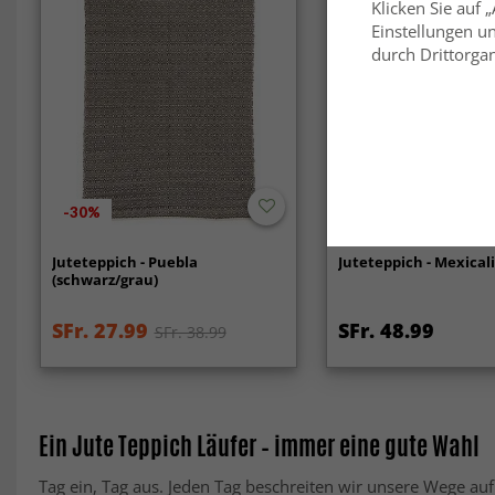
Klicken Sie auf 
Einstellungen un
durch Drittorgan
-30%
Juteteppich - Puebla
Juteteppich - Mexicali
(schwarz/grau)
SFr. 27.99
SFr. 48.99
SFr. 38.99
Ein Jute Teppich Läufer – immer eine gute Wahl
Tag ein, Tag aus. Jeden Tag beschreiten wir unsere Wege auf