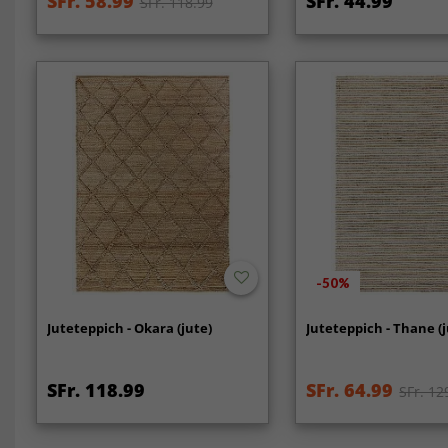
SFr. 58.99
SFr. 44.99
SFr. 118.99
-50%
Juteteppich - Okara (jute)
Juteteppich - Thane (j
SFr. 118.99
SFr. 64.99
SFr. 12