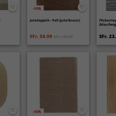
-50%
)
Juteteppich - Pali (jute/braun)
Flickentep
(blau/beig
SFr. 58.99
SFr. 23
SFr. 118.99
-50%