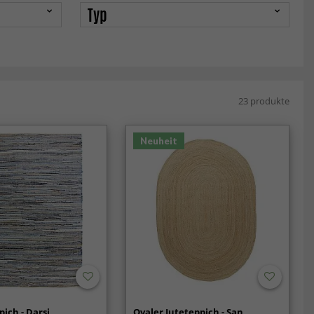
Typ
23 produkte
Neuheit
pich - Darsi
Ovaler Juteteppich - San