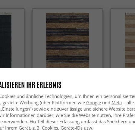
-30%
LISIEREN IHR ERLEBNIS
Juteteppich - Kayes (jute/blau)
Juteteppich
ookies und ähnliche Technologien, um Ihnen ein personalisierte
s, gezielte Werbung (über Plattformen wie
Google
und
Meta
– alle
SFr. 219
SFr. 74.
.99
 „Einstellungen“) sowie eine zuverlässige und sichere Website bere
wir Informationen darüber, wie Sie die Website nutzen, Ihre Präf
e verwenden. Ein Teil dieser Erfassung umfasst das Speichern und
f Ihrem Gerät, z. B. Cookies, Geräte-IDs usw.