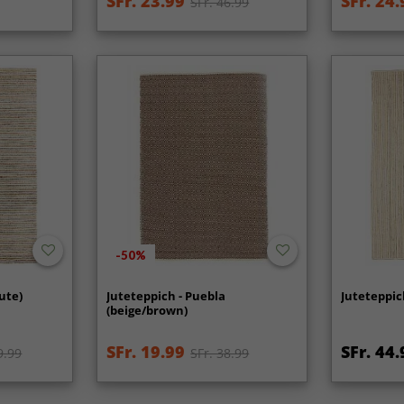
SFr. 23.99
SFr. 24.
SFr. 46.99
-50%
ute)
Juteteppich - Puebla
Juteteppich
(beige/brown)
SFr. 19.99
SFr. 44.
9.99
SFr. 38.99