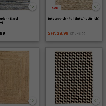
-50%
pich - Darsi
Juteteppich - Pali (jute/natürlich)
e)
.99
SFr. 23.99
SFr. 46.99