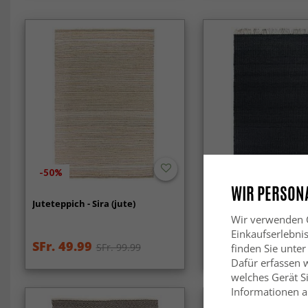
-50%
-30%
WIR PERSONA
Juteteppich - Sira (jute)
Juteteppich - Nawa
(jute/schwarz)
Wir verwenden C
Einkaufserlebni
SFr. 49.99
SFr. 30.99
SFr. 99.99
SFr. 42
finden Sie unter
Dafür erfassen 
welches Gerät Si
Informationen au