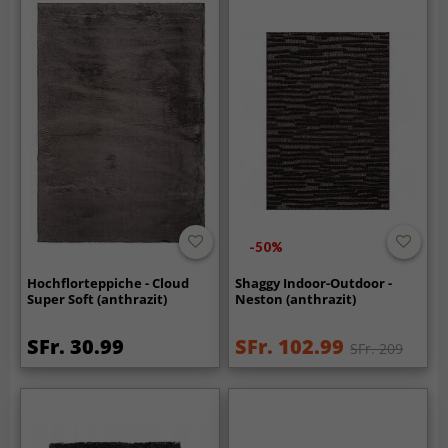
-50%
Hochflorteppiche - Cloud
Shaggy Indoor-Outdoor -
Super Soft (anthrazit)
Neston (anthrazit)
SFr. 30.99
SFr. 102.99
SFr. 209