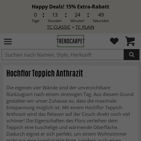
Happy Deals! 15% Extra-Rabatt
0
13
24
48
Tage
Stunden
Minuten
Sekunden
TC CLASSIC
+
TC PLAIN
IN DEN WARENKORB GELEGT.
Hochflor Teppich Anthrazit
Die eigenen vier Wände sind der unverzichtbare
Rückzugsort nach einem stressigen Tag. Aus diesem Grund
gestalten wir unser Zuhause so, dass die maximale
Entspannung möglich ist. Mit einem Hochflor Teppich
Anthrazit wird das Relaxen auf der Couch direkt noch viel
schöner! Die Eigenschaften des Flors verleihen dem
Teppich eine kuschelige und wärmende Oberfläche.
Dadurch eignet er sich perfekt, um einem Wohnzimmer
nicht nur eine komfortable Note, sondern auch einen