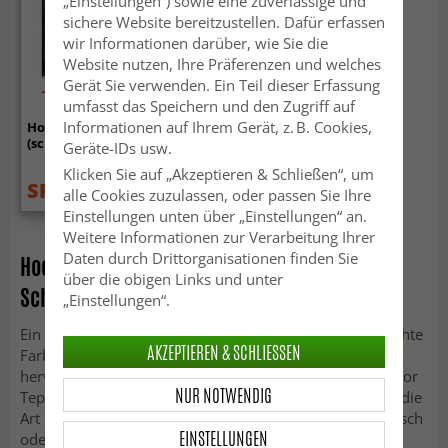
„Einstellungen“) sowie eine zuverlässige und
sichere Website bereitzustellen. Dafür erfassen
wir Informationen darüber, wie Sie die
Website nutzen, Ihre Präferenzen und welches
Gerät Sie verwenden. Ein Teil dieser Erfassung
-50%
umfasst das Speichern und den Zugriff auf
Informationen auf Ihrem Gerät, z. B. Cookies,
Hochflorteppiche - Cudillero
(schwarz/anthrazit)
Geräte-IDs usw.
Klicken Sie auf „Akzeptieren & Schließen“, um
SFr. 62.99
SFr. 124.99
alle Cookies zuzulassen, oder passen Sie Ihre
Einstellungen unten über „Einstellungen“ an.
Weitere Informationen zur Verarbeitung Ihrer
Daten durch Drittorganisationen finden Sie
Hochflor Teppich Anthrazit: Graues
über die obigen Links und unter
Schmuckstück
„Einstellungen“.
Ein grauer Hochflor-Teppich eignet sich durch die schlichte
AKZEPTIEREN & SCHLIESSEN
Farbgebung für praktisch alle Wohnräume ganz
hervorragend. Nahezu nahtlos integriert sich der Hochflor
NUR NOTWENDIG
Teppich Anthrazit in jeden Einrichtungsstil. Dabei spielt die
Art der Einrichtung keine Rolle. Von modern über klassisch
EINSTELLUNGEN
oder ausgefallen bis hin zur Ausstattung mit Vintage-