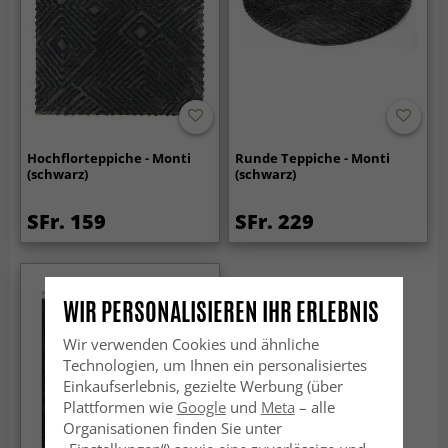
Hochflorteppiche - Monti
Runde Teppiche - Monti
(schwarz)
(schwarz)
SFr. 159
SFr. 229
WIR PERSONALISIEREN IHR ERLEBNIS
Wir verwenden Cookies und ähnliche
Technologien, um Ihnen ein personalisiertes
Einkaufserlebnis, gezielte Werbung (über
Plattformen wie
Google
und
Meta
– alle
Organisationen finden Sie unter