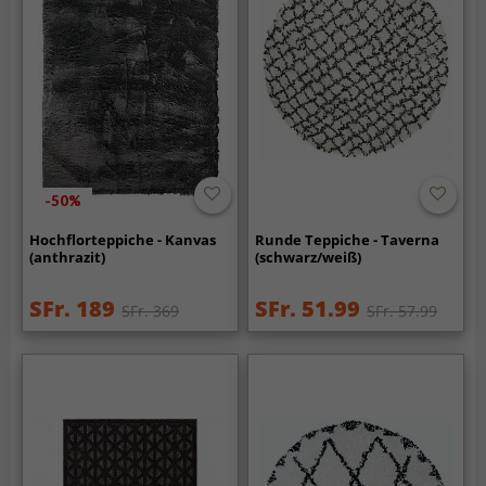
-50%
Hochflorteppiche - Kanvas
Runde Teppiche - Taverna
(anthrazit)
(schwarz/weiß)
SFr. 189
SFr. 51.99
SFr. 369
SFr. 57.99