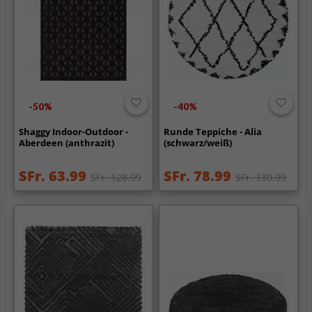
-50%
-40%
Shaggy Indoor-Outdoor -
Runde Teppiche - Alia
Aberdeen (anthrazit)
(schwarz/weiß)
SFr. 63.99
SFr. 78.99
SFr. 128.99
SFr. 130.99