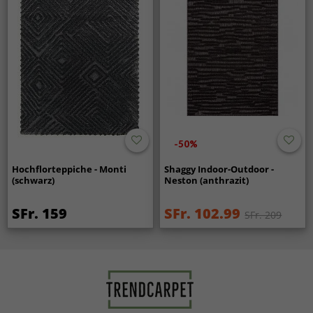
-50%
Hochflorteppiche - Monti
Shaggy Indoor-Outdoor -
(schwarz)
Neston (anthrazit)
SFr. 159
SFr. 102.99
SFr. 209