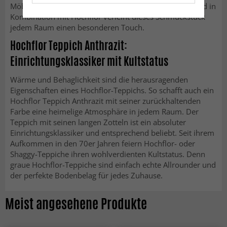
Möbeln. Der graue Teppich ist ein zeitloser Klassiker und in
Kombination mit Hochflor verleiht dieses Schmuckstück
jedem Raum einen besonderen Touch.
Hochflor Teppich Anthrazit:
Einrichtungsklassiker mit Kultstatus
Wärme und Behaglichkeit sind die herausragenden
Eigenschaften eines Hochflor-Teppichs. So schafft auch ein
Hochflor Teppich Anthrazit mit seiner zurückhaltenden
Farbe eine heimelige Atmosphäre in jedem Raum. Der
Teppich mit seinen langen Zotteln ist ein absoluter
Einrichtungsklassiker und entsprechend beliebt. Seit ihrem
Aufkommen in den 70er Jahren feiern Hochflor- oder
Shaggy-Teppiche ihren wohlverdienten Kultstatus. Denn
graue Hochflor-Teppiche sind einfach echte Allrounder und
der perfekte Bodenbelag für jedes Zuhause.
Meist angesehene Produkte