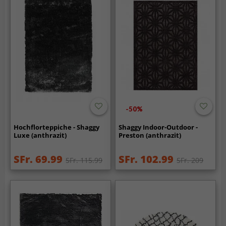
-50%
Hochflorteppiche - Shaggy
Shaggy Indoor-Outdoor -
Luxe (anthrazit)
Preston (anthrazit)
SFr. 69.99
SFr. 102.99
SFr. 115.99
SFr. 209