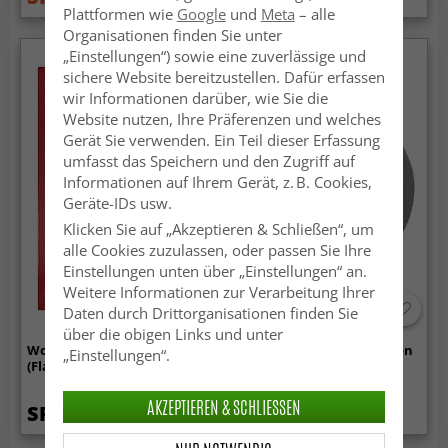
Plattformen wie
Google
und
Meta
– alle
Organisationen finden Sie unter
„Einstellungen“) sowie eine zuverlässige und
sichere Website bereitzustellen. Dafür erfassen
wir Informationen darüber, wie Sie die
Website nutzen, Ihre Präferenzen und welches
Gerät Sie verwenden. Ein Teil dieser Erfassung
umfasst das Speichern und den Zugriff auf
Informationen auf Ihrem Gerät, z. B. Cookies,
Geräte-IDs usw.
Klicken Sie auf „Akzeptieren & Schließen“, um
alle Cookies zuzulassen, oder passen Sie Ihre
Einstellungen unten über „Einstellungen“ an.
Weitere Informationen zur Verarbeitung Ihrer
Daten durch Drittorganisationen finden Sie
über die obigen Links und unter
Wollteppich - Hamilton
Runde Teppiche - Hamilton
„Einstellungen“.
(Flame Scarlet)
(Steeple Grey)
AKZEPTIEREN & SCHLIESSEN
SFr. 88.99
SFr. 44.99
SFr. 88.99