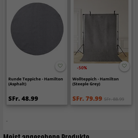
-50%
Runde Teppiche - Hamilton
Wollteppich - Hamilton
(Asphalt)
(Steeple Grey)
SFr. 48.99
SFr. 79.99
SFr. 88.99
-
Meist angesehene Produkte