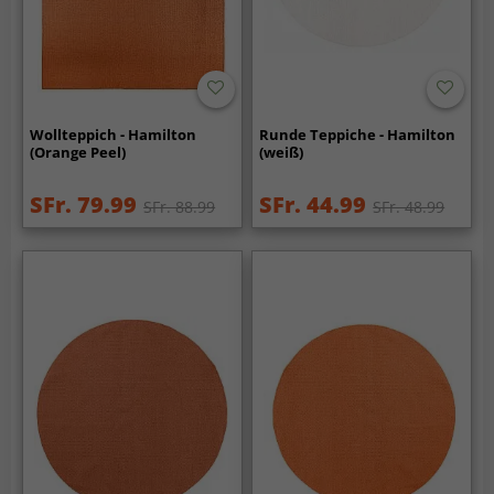
Wollteppich - Hamilton
Runde Teppiche - Hamilton
(Orange Peel)
(weiß)
SFr. 79.99
SFr. 44.99
SFr. 88.99
SFr. 48.99