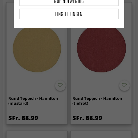
NUR NOTWENDIG
EINSTELLUNGEN
Rund Teppich - Hamilton
Rund Teppich - Hamilton
(mustard)
(tiefrot)
SFr. 88.99
SFr. 88.99