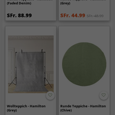
(Faded Denim)
(Grey)
SFr. 88.99
SFr. 44.99
SFr. 48.99
Wollteppich - Hamilton
Runde Teppiche - Hamilton
(Grey)
(Chive)