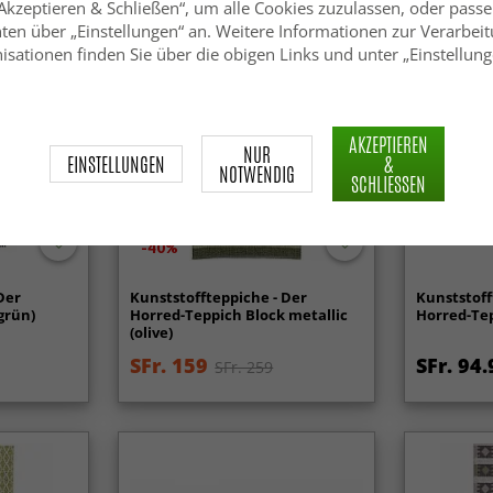
„Akzeptieren & Schließen“, um alle Cookies zuzulassen, oder passe
ten über „Einstellungen“ an. Weitere Informationen zur Verarbeit
isationen finden Sie über die obigen Links und unter „Einstellung
AKZEPTIEREN
NUR
EINSTELLUNGEN
&
NOTWENDIG
SCHLIESSEN
-40%
Der
Kunststoffteppiche - Der
Kunststoff
grün)
Horred-Teppich Block metallic
Horred-Tep
(olive)
SFr. 159
SFr. 94.
SFr. 259