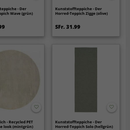
teppiche - Der
Kunststoffteppiche - Der
ppich Wave (grün)
Horred-Teppich Zigge (olive)
99
SFr. 31.99
ch - Recycled PET
Kunststoffteppiche - Der
se look (mintgrün)
Horred-Teppich Solo (hellgrün)