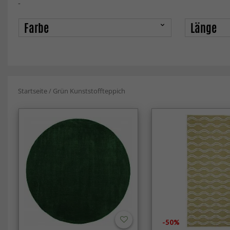
-
Farbe
Länge
Startseite
/
Grün Kunststoffteppich
-50%