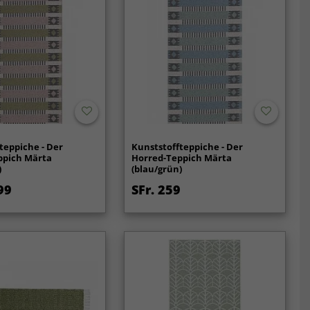
teppiche - Der
Kunststoffteppiche - Der
ppich Märta
Horred-Teppich Märta
)
(blau/grün)
99
SFr. 259