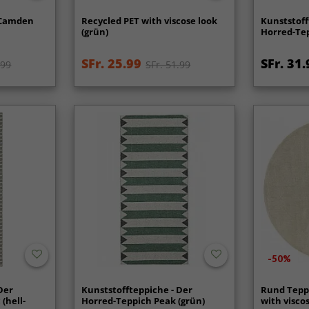
 Camden
Recycled PET with viscose look
Kunststoff
(grün)
Horred-Te
SFr. 25.99
SFr. 31.
.99
SFr. 51.99
-50%
Der
Kunststoffteppiche - Der
Rund Teppi
(hell-
Horred-Teppich Peak (grün)
with visco