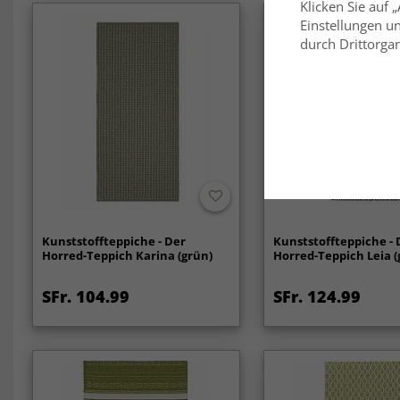
Klicken Sie auf 
Einstellungen un
durch Drittorgan
Kunststoffteppiche - Der
Kunststoffteppiche - 
Horred-Teppich Karina (grün)
Horred-Teppich Leia (
SFr. 104.99
SFr. 124.99