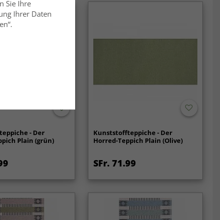
n Sie Ihre
ung Ihrer Daten
en“.
teppiche - Der
Kunststoffteppiche - Der
pich Plain (grün)
Horred-Teppich Plain (Olive)
99
SFr. 71.99