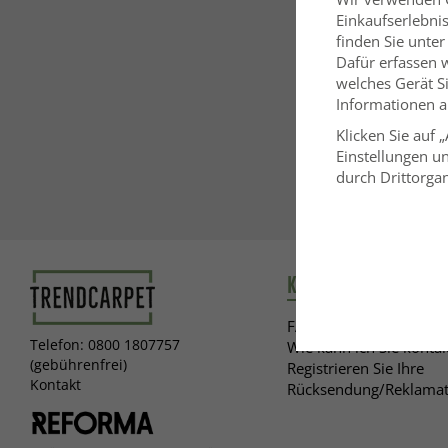
Einkaufserlebni
finden Sie unter
Dafür erfassen 
welches Gerät Si
Informationen au
Klicken Sie auf 
Einstellungen un
durch Drittorgan
Kundendienst
FAQ
Telefon: 0800 1807757
Wie kann ich Sie kontak
(gebührenfrei)
Registrieren Sie Ihre
Kontakt
Rücksendung/Reklamat