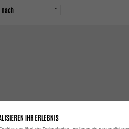
n nach
LISIEREN IHR ERLEBNIS
ookies und ähnliche Technologien, um Ihnen ein personalisierte