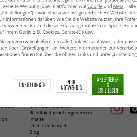
s, gezielte Werbung (über Plattformen wie
Google
und
Meta
– alle
 „Einstellungen“) sowie eine zuverlässige und sichere Website bere
wir Informationen darüber, wie Sie die Website nutzen, Ihre Präf
e verwenden. Ein Teil dieser Erfassung umfasst das Speichern und
f Ihrem Gerät, z. B. Cookies, Geräte-IDs usw.
„Akzeptieren & Schließen“, um alle Cookies zuzulassen, oder passe
ten über „Einstellungen“ an. Weitere Informationen zur Verarbeit
isationen finden Sie über die obigen Links und unter „Einstellung
AKZEPTIEREN
NUR
EINSTELLUNGEN
&
Information
Folge Trend
NOTWENDIG
SCHLIESSEN
AGB
tieren?
Mehr über Cookies
Richtlinie für nutzergenerierte
ion
Inhalte
Über Trendcarpet
Blog