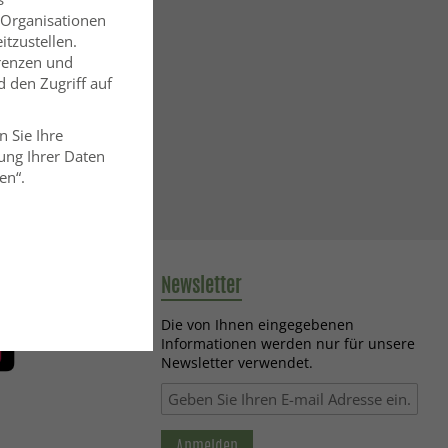
 Organisationen
itzustellen.
erenzen und
 den Zugriff auf
n Sie Ihre
ung Ihrer Daten
en“.
carpet
Newsletter
Die von Ihnen eingegebenen
Informationen werden nur für unsere
Newsletter verwendet.
Anmelden