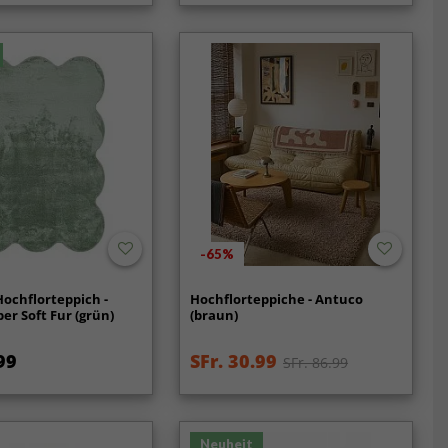
-65%
ochflorteppich -
Hochflorteppiche - Antuco
er Soft Fur (grün)
(braun)
99
SFr. 30.99
SFr. 86.99
Neuheit