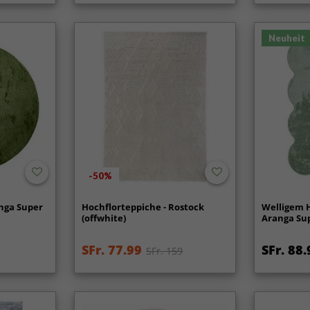
Neuheit
-50%
nga Super
Hochflorteppiche - Rostock
Welligem H
(offwhite)
Aranga Sup
SFr. 77.99
SFr. 88.
SFr. 159