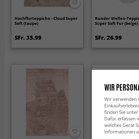
Hochflorteppiche - Cloud Super
Runder Wellen-Teppic
Soft (taupe)
Super Soft Fur (beige)
SFr. 35.99
SFr. 26.99
WIR PERSONA
Wir verwenden C
Einkaufserlebni
finden Sie unter
Dafür erfassen 
welches Gerät Si
Informationen au