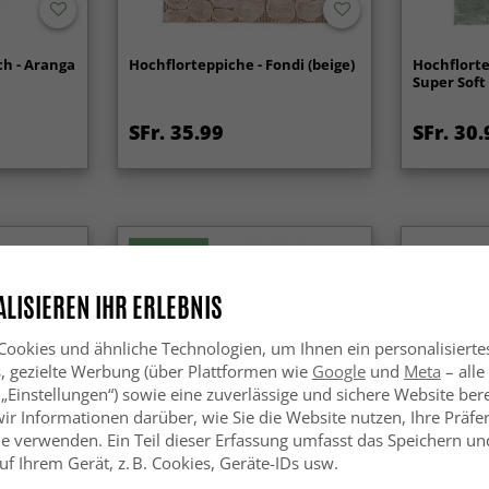
h - Aranga
Hochflorteppiche - Fondi (beige)
Hochflorte
Super Soft
SFr. 35.99
SFr. 30.
Neuheit
LISIEREN IHR ERLEBNIS
ookies und ähnliche Technologien, um Ihnen ein personalisierte
s, gezielte Werbung (über Plattformen wie
Google
und
Meta
– alle
 „Einstellungen“) sowie eine zuverlässige und sichere Website bere
wir Informationen darüber, wie Sie die Website nutzen, Ihre Präf
e verwenden. Ein Teil dieser Erfassung umfasst das Speichern und
f Ihrem Gerät, z. B. Cookies, Geräte-IDs usw.