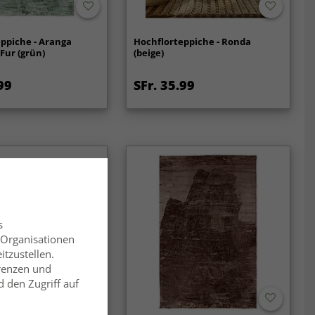
ppiche - Aranga
Hochflorteppiche - Ronda
 Fur (grün)
(beige)
99
SFr. 35.99
s
 Organisationen
itzustellen.
erenzen und
 den Zugriff auf