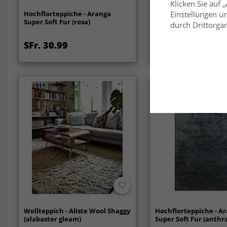
Klicken Sie auf 
Hochflorteppiche - Aranga
Runde Teppiche - Ara
Einstellungen un
Super Soft Fur (rosa)
Soft Fur (grün)
durch Drittorgan
SFr. 30.99
SFr. 30.99
Wollteppich - Aliste Wool Shaggy
Hochflorteppiche - A
(alabaster gleam)
Super Soft Fur (anthra