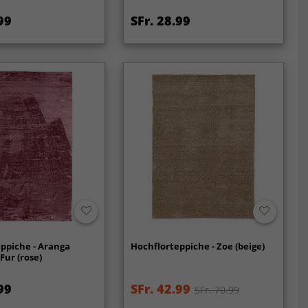
99
SFr. 28.99
ppiche - Aranga
Hochflorteppiche - Zoe (beige)
Fur (rose)
99
SFr. 42.99
SFr. 70.99