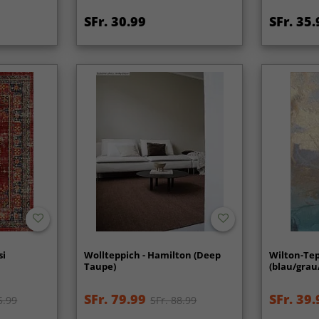
SFr. 30.99
SFr. 35.
si
Wollteppich - Hamilton (Deep
Wilton-Tep
Taupe)
(blau/grau
SFr. 79.99
SFr. 39.
5.99
SFr. 88.99