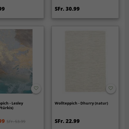
99
SFr. 30.99
pich - Lesley
Wollteppich - Dhurry (natur)
/türkis)
99
SFr. 22.99
SFr. 53.99