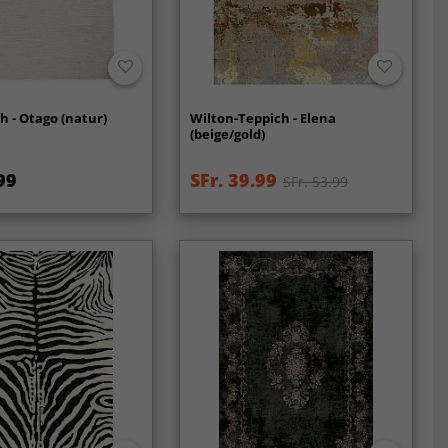
h - Otago (natur)
Wilton-Teppich - Elena
(beige/gold)
99
SFr. 39.99
SFr. 53.99