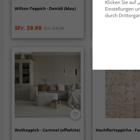
Klicken Sie auf 
Wilton-Teppich - Denizli (blau)
Wollteppich - Otago (
Einstellungen un
durch Drittorgan
SFr. 39.99
SFr. 97.99
SFr. 53.99
Wollteppich - Cartmel (offwhite)
Hochflorteppiche - Fo