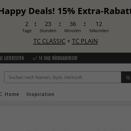
Happy Deals! 15% Extra-Rabat
2
23
36
11
Tage
Stunden
Minuten
Sekunden
TC CLASSIC
+
TC PLAIN
LE LIEFERZEITEN
14 TAGE RÜCKGABERECHT
C Home
Inspiration