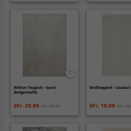
Wilton-Teppich - Santi
Wollteppich - Coastal 
(beige/weiß)
SFr. 39.99
SFr. 18.99
SFr. 53.99
SFr. 26