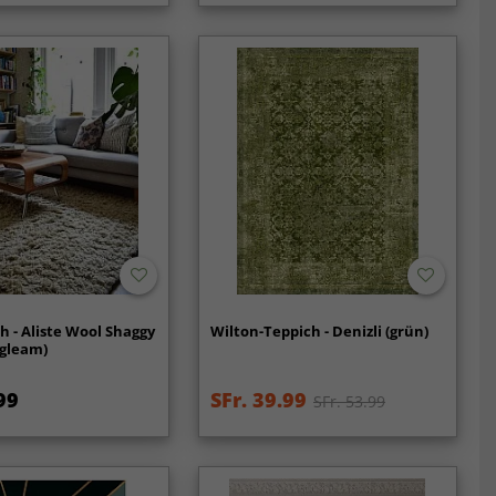
h - Aliste Wool Shaggy
Wilton-Teppich - Denizli (grün)
 gleam)
99
SFr. 39.99
SFr. 53.99