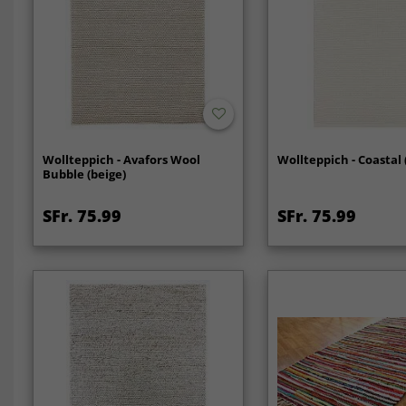
Wollteppich - Avafors Wool
Wollteppich - Coastal
Bubble (beige)
SFr. 75.99
SFr. 75.99