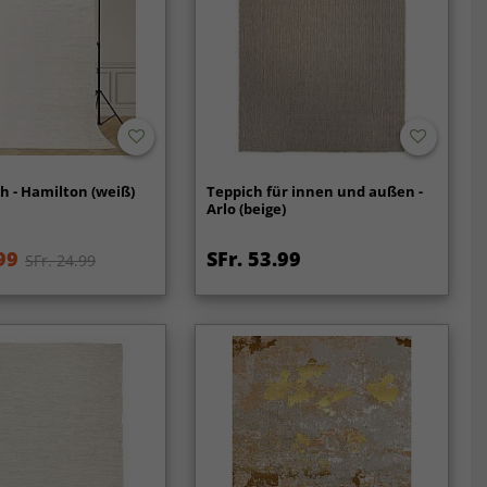
h - Hamilton (weiß)
Teppich für innen und außen -
Arlo (beige)
99
SFr. 53.99
SFr. 24.99