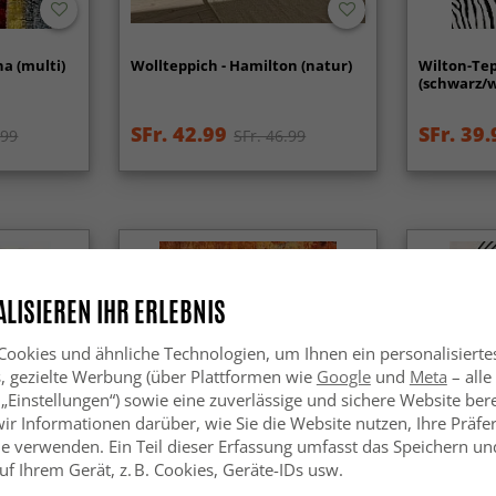
na (multi)
Wollteppich - Hamilton (natur)
Wilton-Tep
(schwarz/
SFr. 42.99
SFr. 39.
.99
SFr. 46.99
LISIEREN IHR ERLEBNIS
ookies und ähnliche Technologien, um Ihnen ein personalisierte
s, gezielte Werbung (über Plattformen wie
Google
und
Meta
– alle
 „Einstellungen“) sowie eine zuverlässige und sichere Website bere
wir Informationen darüber, wie Sie die Website nutzen, Ihre Präf
e verwenden. Ein Teil dieser Erfassung umfasst das Speichern und
f Ihrem Gerät, z. B. Cookies, Geräte-IDs usw.