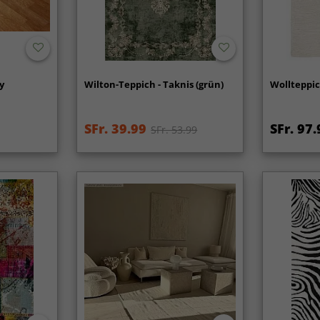
y
Wilton-Teppich - Taknis (grün)
Wollteppic
SFr. 39.99
SFr. 97.
SFr. 53.99