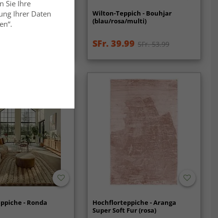
n Sie Ihre
ppich - Moudania
Wilton-Teppich - Bouhjar
ung Ihrer Daten
warz/orange)
(blau/rosa/multi)
en“.
99
SFr. 39.99
SFr. 53.99
SFr. 53.99
ppiche - Ronda
Hochflorteppiche - Aranga
Super Soft Fur (rosa)