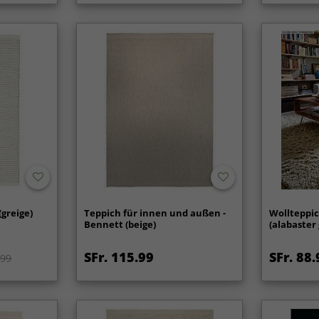
(greige)
Teppich für innen und außen -
Wollteppic
Bennett (beige)
(alabaster
SFr. 115.99
SFr. 88.
.99