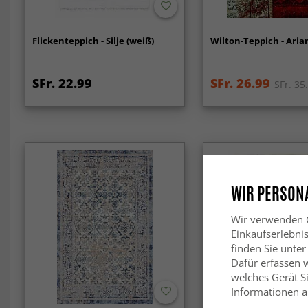
Flickenteppich - Silje (weiß)
Wilton-Teppich - Aria
SFr. 22.99
SFr. 26.99
SFr. 35
WIR PERSONA
Wir verwenden C
Einkaufserlebni
finden Sie unter
Dafür erfassen 
welches Gerät Si
Informationen au