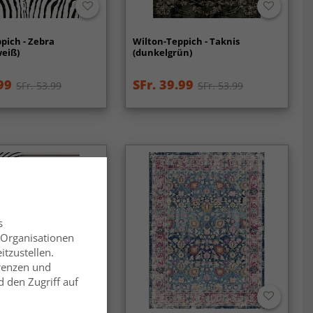
pich - Zebra
Wilton-Teppich - Taknis
weiß)
(dunkelgrün)
99
SFr. 39.99
SFr. 53.99
SFr. 53.99
s
 Organisationen
itzustellen.
erenzen und
 den Zugriff auf