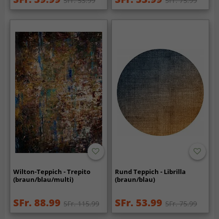
SFr. 53.99
SFr. 75.99
Wilton-Teppich - Trepito
Rund Teppich - Librilla
(braun/blau/multi)
(braun/blau)
SFr. 88.99
SFr. 53.99
SFr. 115.99
SFr. 75.99