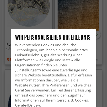
WIR PERSONALISIEREN IHR ERLEBNIS
-70%
Rund Teppich - Ekual
Wilton-Teppich - Librilla
Wir verwenden Cookies und ähnliche
(blau/grau/gold)
(braun/blau)
Technologien, um Ihnen ein personalisiertes
Einkaufserlebnis, gezielte Werbung (über
SFr. 39.99
SFr. 88.99
Plattformen wie
Google
und
Meta
– alle
SFr. 133.99
SFr. 115.99
Organisationen finden Sie unter
„Einstellungen“) sowie eine zuverlässige und
sichere Website bereitzustellen. Dafür erfassen
wir Informationen darüber, wie Sie die
Website nutzen, Ihre Präferenzen und welches
Gerät Sie verwenden. Ein Teil dieser Erfassung
umfasst das Speichern und den Zugriff auf
Informationen auf Ihrem Gerät, z. B. Cookies,
Geräte-IDs usw.