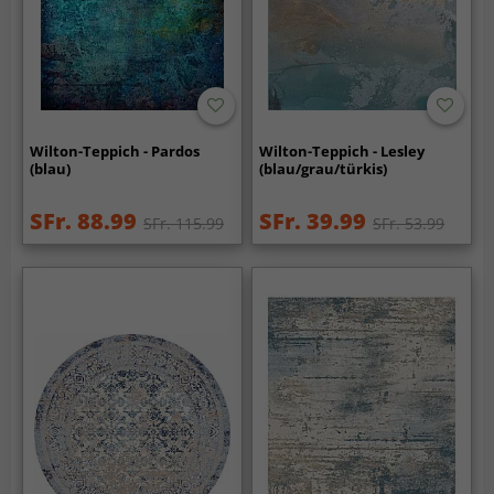
Wilton-Teppich - Pardos
Wilton-Teppich - Lesley
(blau)
(blau/grau/türkis)
SFr. 88.99
SFr. 39.99
SFr. 115.99
SFr. 53.99