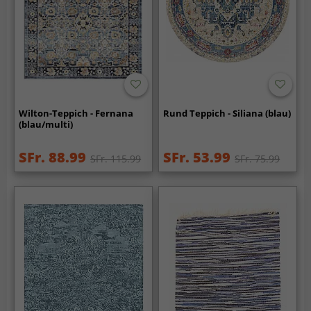
Wilton-Teppich - Fernana
Rund Teppich - Siliana (blau)
(blau/multi)
SFr. 88.99
SFr. 53.99
SFr. 115.99
SFr. 75.99