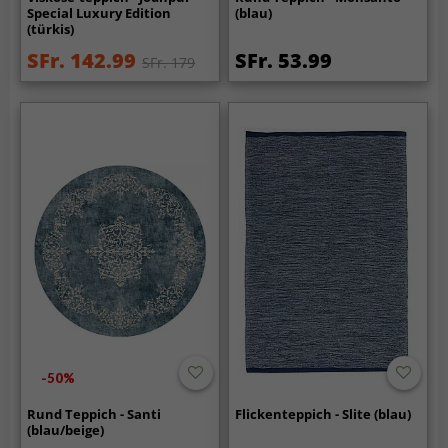
Special Luxury Edition
(blau)
(türkis)
SFr. 142.99
SFr. 53.99
SFr. 179
-50%
Rund Teppich - Santi
Flickenteppich - Slite (blau)
(blau/beige)