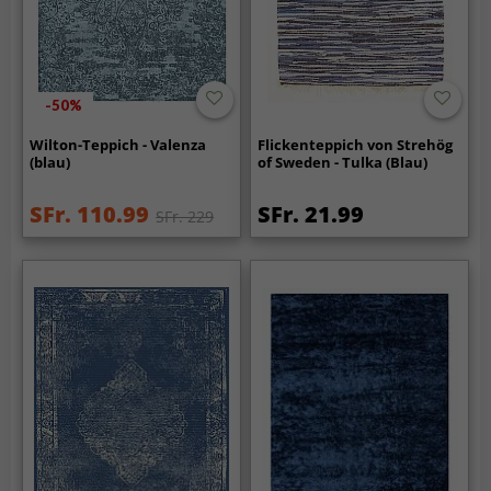
-50%
Wilton-Teppich - Valenza
Flickenteppich von Strehög
(blau)
of Sweden - Tulka (Blau)
SFr. 110.99
SFr. 21.99
SFr. 229