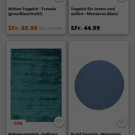
Wilton-Teppich - Travale
Teppich für innen und
(grau/blau/multi)
außen - Monsaraz (blau)
SFr. 88.99
SFr. 44.99
SFr. 115.99
-50%
Viskose-teppich - Jodhpur
Rund Teppich - Monsanto