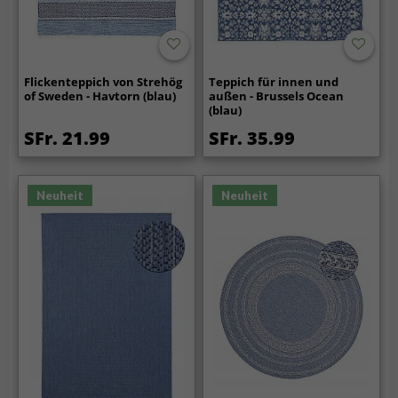
Flickenteppich von Strehög
Teppich für innen und
of Sweden - Havtorn (blau)
außen - Brussels Ocean
(blau)
SFr. 21.99
SFr. 35.99
Neuheit
Neuheit