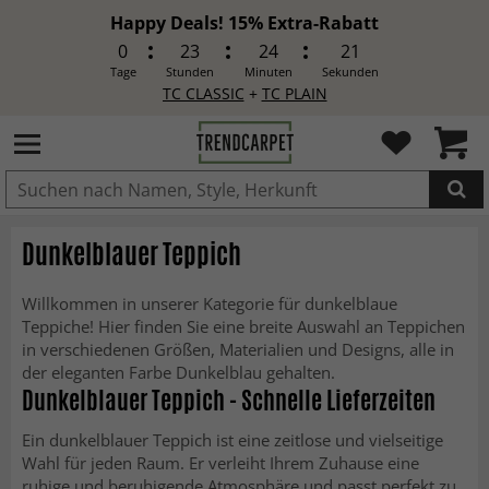
Happy Deals! 15% Extra-Rabatt
0
23
24
18
Tage
Stunden
Minuten
Sekunden
TC CLASSIC
+
TC PLAIN
IN DEN WARENKORB GELEGT.
Dunkelblauer Teppich
Willkommen in unserer Kategorie für dunkelblaue
Teppiche! Hier finden Sie eine breite Auswahl an Teppichen
in verschiedenen Größen, Materialien und Designs, alle in
der eleganten Farbe Dunkelblau gehalten.
Dunkelblauer Teppich - Schnelle Lieferzeiten
Ein dunkelblauer Teppich ist eine zeitlose und vielseitige
Wahl für jeden Raum. Er verleiht Ihrem Zuhause eine
ruhige und beruhigende Atmosphäre und passt perfekt zu