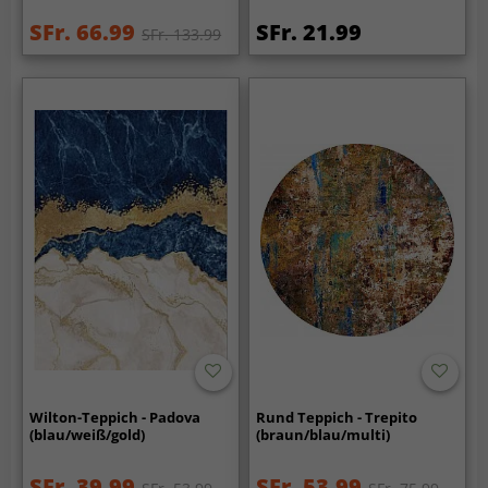
SFr. 66.99
SFr. 21.99
SFr. 133.99
Wilton-Teppich - Padova
Rund Teppich - Trepito
(blau/weiß/gold)
(braun/blau/multi)
SFr. 39.99
SFr. 53.99