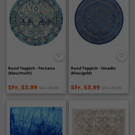
Rund Teppich - Fernana
Rund Teppich - Vinadio
(blau/multi)
(blau/gold)
SFr. 53.99
SFr. 53.99
SFr. 75.99
SFr. 75.99