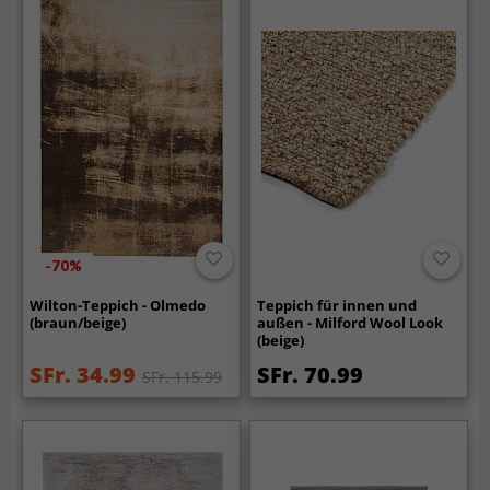
-70%
Wilton-Teppich - Olmedo
Teppich für innen und
(braun/beige)
außen - Milford Wool Look
(beige)
SFr. 34.99
SFr. 70.99
SFr. 115.99