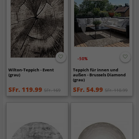
-50%
Wilton-Teppich - Event
Teppich für innen und
(grau)
außen - Brussels Diamond
(grau)
SFr. 119.99
SFr. 54.99
SFr. 169
SFr. 110.99