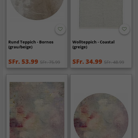
Rund Teppich - Bornos
Wollteppich - Coastal
(grau/beige)
(greige)
SFr. 53.99
SFr. 34.99
SFr. 75.99
SFr. 48.99