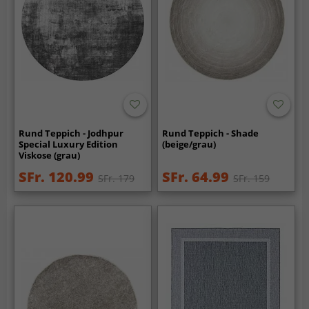
Rund Teppich - Jodhpur
Rund Teppich - Shade
Special Luxury Edition
(beige/grau)
Viskose (grau)
SFr. 120.99
SFr. 64.99
SFr. 179
SFr. 159