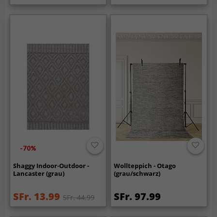
-70%
Shaggy Indoor-Outdoor -
Wollteppich - Otago
Lancaster (grau)
(grau/schwarz)
SFr. 13.99
SFr. 97.99
SFr. 44.99