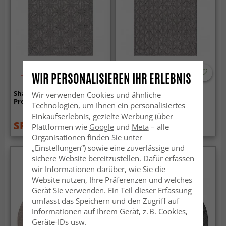
WIR PERSONALISIEREN IHR ERLEBNIS
-70%
-70%
Shaggy Indoor-Outdoor -
Shaggy Indoor-Outdoor -
Wir verwenden Cookies und ähnliche
Preston (grau)
Aberdeen (grau)
Technologien, um Ihnen ein personalisiertes
Einkaufserlebnis, gezielte Werbung (über
SFr. 13.99
SFr. 21.99
SFr. 44.99
SFr. 70.99
Plattformen wie
Google
und
Meta
– alle
Organisationen finden Sie unter
„Einstellungen“) sowie eine zuverlässige und
sichere Website bereitzustellen. Dafür erfassen
wir Informationen darüber, wie Sie die
Website nutzen, Ihre Präferenzen und welches
Gerät Sie verwenden. Ein Teil dieser Erfassung
umfasst das Speichern und den Zugriff auf
Informationen auf Ihrem Gerät, z. B. Cookies,
Geräte-IDs usw.