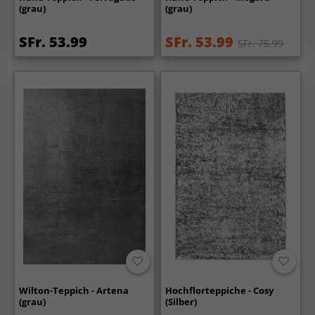
(grau)
(grau)
SFr. 53.99
SFr. 53.99
SFr. 75.99
Wilton-Teppich - Artena
Hochflorteppiche - Cosy
(grau)
(Silber)