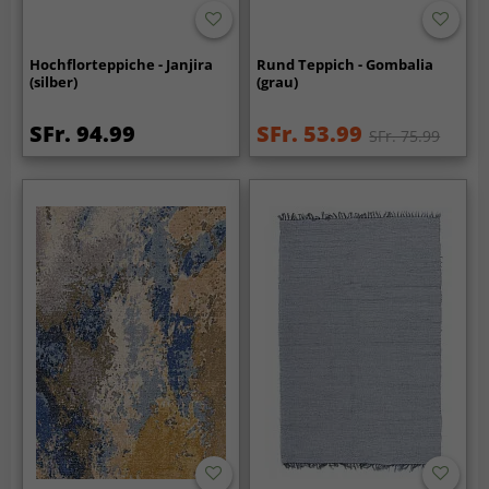
Hochflorteppiche - Janjira
Rund Teppich - Gombalia
(silber)
(grau)
SFr. 94.99
SFr. 53.99
SFr. 75.99