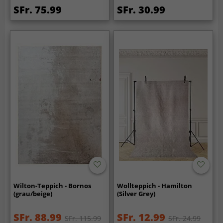
SFr. 75.99
SFr. 30.99
Wilton-Teppich - Bornos
Wollteppich - Hamilton
(grau/beige)
(Silver Grey)
SFr. 88.99
SFr. 12.99
SFr. 115.99
SFr. 24.99