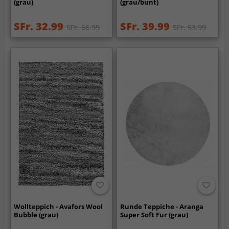
(grau)
(grau/bunt)
SFr. 32.99
SFr. 39.99
SFr. 66.99
SFr. 53.99
Wollteppich - Avafors Wool
Runde Teppiche - Aranga
Bubble (grau)
Super Soft Fur (grau)