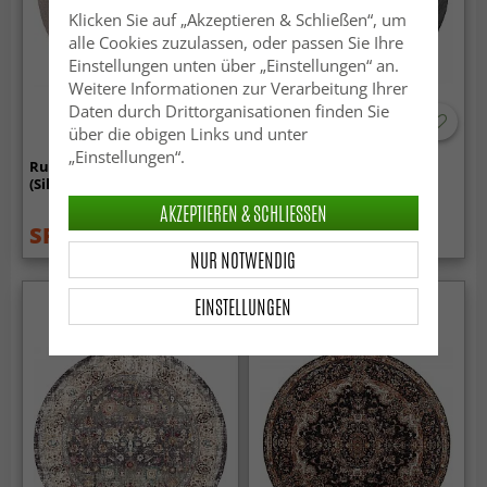
Klicken Sie auf „Akzeptieren & Schließen“, um
alle Cookies zuzulassen, oder passen Sie Ihre
Einstellungen unten über „Einstellungen“ an.
Weitere Informationen zur Verarbeitung Ihrer
Daten durch Drittorganisationen finden Sie
über die obigen Links und unter
„Einstellungen“.
Runde Teppiche - Hamilton
Runde Teppiche - Aranga
(Silver Grey)
Super Soft Fur (anthrazit)
AKZEPTIEREN & SCHLIESSEN
SFr. 24.99
SFr. 30.99
SFr. 48.99
NUR NOTWENDIG
EINSTELLUNGEN