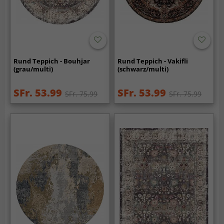
Rund Teppich - Bouhjar
Rund Teppich - Vakifli
(grau/multi)
(schwarz/multi)
SFr. 53.99
SFr. 53.99
SFr. 75.99
SFr. 75.99