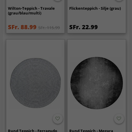
Wilton-Teppich - Travale
Flickenteppich - Silje (grau)
(grau/blau/multi)
SFr. 88.99
SFr. 22.99
SFr. 115.99
Rund Teppich - Ferragudo
Rund Teppich - Megara