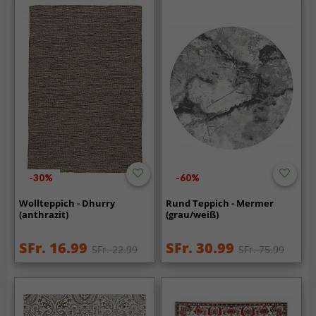
-30%
-60%
Wollteppich - Dhurry
Rund Teppich - Mermer
(anthrazit)
(grau/weiß)
SFr. 16.99
SFr. 30.99
SFr. 22.99
SFr. 75.99