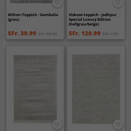
Wilton-Teppich - Gombalia
Viskose-teppich - Jodhpur
(grau)
Special Luxury Edition
(hellgrau/beige)
SFr. 39.99
SFr. 120.99
SFr. 53.99
SFr. 179