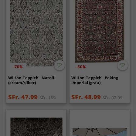
-70%
-50%
Wilton-Teppich - Natoli
Wilton-Teppich - Peking
(cream/silber)
Imperial (grau)
SFr. 47.99
SFr. 48.99
SFr. 159
SFr. 97.99