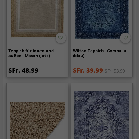
Teppich für innen und
Wilton-Teppich - Gombalia
außen - Mason (jute)
(blau)
SFr. 48.99
SFr. 39.99
SFr. 53.99