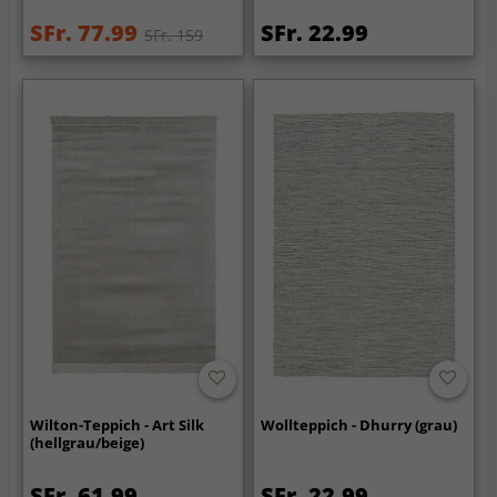
SFr. 77.99
SFr. 22.99
SFr. 159
Wilton-Teppich - Art Silk
Wollteppich - Dhurry (grau)
(hellgrau/beige)
SFr. 61.99
SFr. 22.99