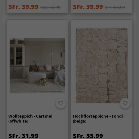
SFr. 39.99
SFr. 39.99
SFr. 53.99
SFr. 53.99
Wollteppich - Cartmel
Hochflorteppiche - Fondi
(offwhite)
(beige)
SFr. 31.99
SFr. 35.99