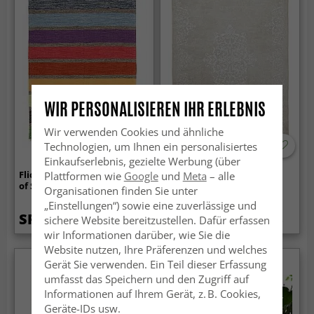
WIR PERSONALISIEREN IHR ERLEBNIS
Wir verwenden Cookies und ähnliche
Technologien, um Ihnen ein personalisiertes
Einkaufserlebnis, gezielte Werbung (über
Flickenteppich von Strehög
Wilton-Teppich - Santi
Plattformen wie
Google
und
Meta
– alle
of Sweden - Gotland (multi)
(beige/weiß)
Organisationen finden Sie unter
„Einstellungen“) sowie eine zuverlässige und
SFr. 26.99
SFr. 39.99
sichere Website bereitzustellen. Dafür erfassen
SFr. 53.99
wir Informationen darüber, wie Sie die
Website nutzen, Ihre Präferenzen und welches
Gerät Sie verwenden. Ein Teil dieser Erfassung
umfasst das Speichern und den Zugriff auf
Informationen auf Ihrem Gerät, z. B. Cookies,
Geräte-IDs usw.