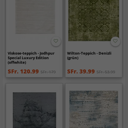
Viskose-teppich - Jodhpur
Wilton-Teppich - Denizli
Special Luxury Edition
(grün)
(offwhite)
SFr. 120.99
SFr. 39.99
SFr. 179
SFr. 53.99