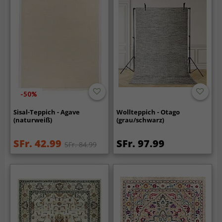
-50%
Sisal-Teppich - Agave
Wollteppich - Otago
(naturweiß)
(grau/schwarz)
SFr. 42.99
SFr. 97.99
SFr. 84.99