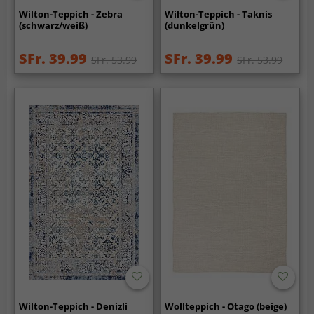
Wilton-Teppich - Zebra
Wilton-Teppich - Taknis
(schwarz/weiß)
(dunkelgrün)
SFr. 39.99
SFr. 39.99
SFr. 53.99
SFr. 53.99
Wilton-Teppich - Denizli
Wollteppich - Otago (beige)