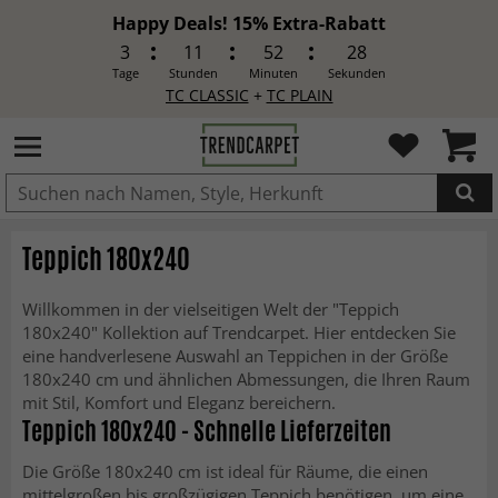
Happy Deals! 15% Extra-Rabatt
3
11
52
26
Tage
Stunden
Minuten
Sekunden
TC CLASSIC
+
TC PLAIN
IN DEN WARENKORB GELEGT.
Teppich 180x240
Willkommen in der vielseitigen Welt der "Teppich
180x240" Kollektion auf Trendcarpet. Hier entdecken Sie
eine handverlesene Auswahl an Teppichen in der Größe
180x240 cm und ähnlichen Abmessungen, die Ihren Raum
mit Stil, Komfort und Eleganz bereichern.
Teppich 180x240 - Schnelle Lieferzeiten
Die Größe 180x240 cm ist ideal für Räume, die einen
mittelgroßen bis großzügigen Teppich benötigen, um eine