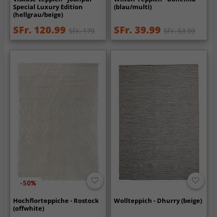
Special Luxury Edition
(blau/multi)
(hellgrau/beige)
SFr. 120.99
SFr. 39.99
SFr. 179
SFr. 53.99
-50%
Hochflorteppiche - Rostock
Wollteppich - Dhurry (beige)
(offwhite)