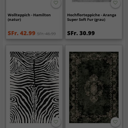
Wollteppich - Hamilton
Hochflorteppiche - Aranga
(natur)
Super Soft Fur (grau)
SFr. 42.99
SFr. 30.99
SFr. 46.99