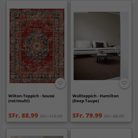
Wilton-Teppich - Soussi
Wollteppich - Hamilton
(rot/multi)
(Deep Taupe)
SFr. 88.99
SFr. 79.99
SFr. 115.99
SFr. 88.99