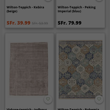
Wilton-Teppich - Kebira
Wilton-Teppich - Peking
(beige)
Imperial (blau)
SFr. 39.99
SFr. 79.99
SFr. 53.99
Viskose-teppich - Jodhpur
Wilton-Teppich - Bohemia